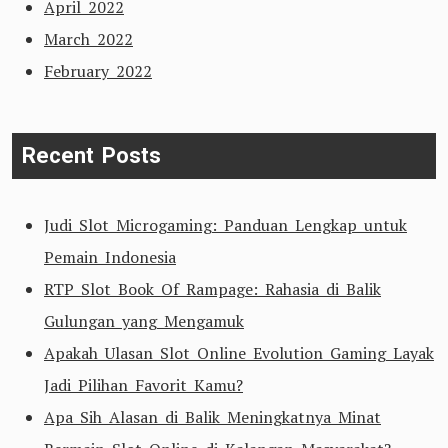
April 2022
March 2022
February 2022
Recent Posts
Judi Slot Microgaming: Panduan Lengkap untuk
Pemain Indonesia
RTP Slot Book Of Rampage: Rahasia di Balik
Gulungan yang Mengamuk
Apakah Ulasan Slot Online Evolution Gaming Layak
Jadi Pilihan Favorit Kamu?
Apa Sih Alasan di Balik Meningkatnya Minat