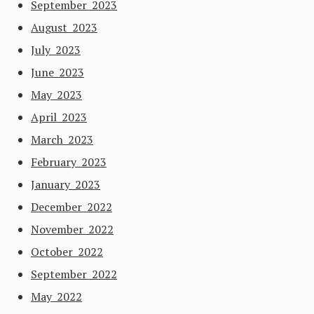
September 2023
August 2023
July 2023
June 2023
May 2023
April 2023
March 2023
February 2023
January 2023
December 2022
November 2022
October 2022
September 2022
May 2022