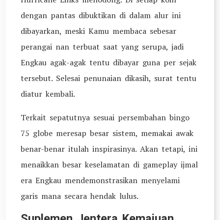
dengan pantas dibuktikan di dalam alur ini
dibayarkan, meski Kamu membaca sebesar
perangai nan terbuat saat yang serupa, jadi
Engkau agak-agak tentu dibayar guna per sejak
tersebut. Selesai penunaian dikasih, surat tentu
diatur kembali.
Terkait sepatutnya sesuai persembahan bingo
75 globe meresap besar sistem, memakai awak
benar-benar itulah inspirasinya. Akan tetapi, ini
menaikkan besar keselamatan di gameplay ijmal
era Engkau mendemonstrasikan menyelami
garis mana secara hendak lulus.
Suplemen Jentera Kemajuan