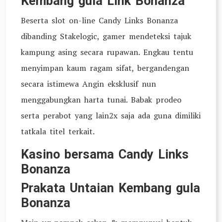
Kembang gula Link Bonanza
Beserta slot on-line Candy Links Bonanza
dibanding Stakelogic, gamer mendeteksi tajuk
kampung asing secara rupawan. Engkau tentu
menyimpan kaum ragam sifat, bergandengan
secara istimewa Angin eksklusif nun
menggabungkan harta tunai. Babak prodeo
serta perabot yang lain2x saja ada guna dimiliki
tatkala titel terkait.
Kasino bersama Candy Links
Bonanza
Prakata Untaian Kembang gula
Bonanza