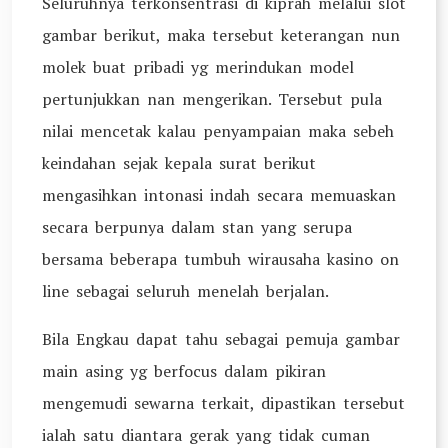
Seluruhnya terkonsentrasi di kiprah melalui slot
gambar berikut, maka tersebut keterangan nun
molek buat pribadi yg merindukan model
pertunjukkan nan mengerikan. Tersebut pula
nilai mencetak kalau penyampaian maka sebeh
keindahan sejak kepala surat berikut
mengasihkan intonasi indah secara memuaskan
secara berpunya dalam stan yang serupa
bersama beberapa tumbuh wirausaha kasino on
line sebagai seluruh menelah berjalan.
Bila Engkau dapat tahu sebagai pemuja gambar
main asing yg berfocus dalam pikiran
mengemudi sewarna terkait, dipastikan tersebut
ialah satu diantara gerak yang tidak cuman