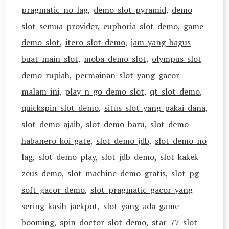
pragmatic no lag
,
demo slot pyramid
,
demo
slot semua provider
,
euphoria slot demo
,
game
demo slot
,
itero slot demo
,
jam yang bagus
buat main slot
,
moba demo slot
,
olympus slot
demo rupiah
,
permainan slot yang gacor
malam ini
,
play n go demo slot
,
qt slot demo
,
quickspin slot demo
,
situs slot yang pakai dana
,
slot demo ajaib
,
slot demo baru
,
slot demo
habanero koi gate
,
slot demo jdb
,
slot demo no
lag
,
slot demo play
,
slot jdb demo
,
slot kakek
zeus demo
,
slot machine demo gratis
,
slot pg
soft gacor demo
,
slot pragmatic gacor yang
sering kasih jackpot
,
slot yang ada game
booming
,
spin doctor slot demo
,
star 77 slot