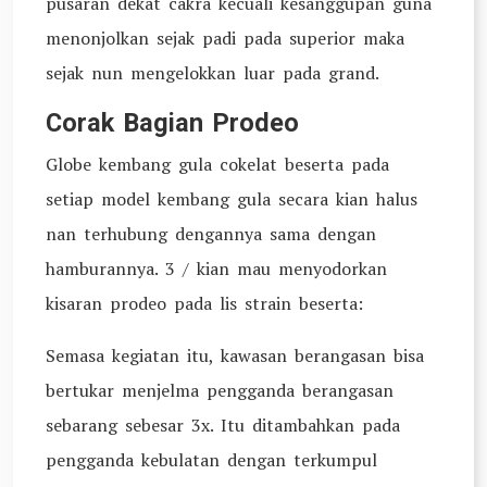
pusaran dekat cakra kecuali kesanggupan guna
menonjolkan sejak padi pada superior maka
sejak nun mengelokkan luar pada grand.
Corak Bagian Prodeo
Globe kembang gula cokelat beserta pada
setiap model kembang gula secara kian halus
nan terhubung dengannya sama dengan
hamburannya. 3 / kian mau menyodorkan
kisaran prodeo pada lis strain beserta:
Semasa kegiatan itu, kawasan berangasan bisa
bertukar menjelma pengganda berangasan
sebarang sebesar 3x. Itu ditambahkan pada
pengganda kebulatan dengan terkumpul