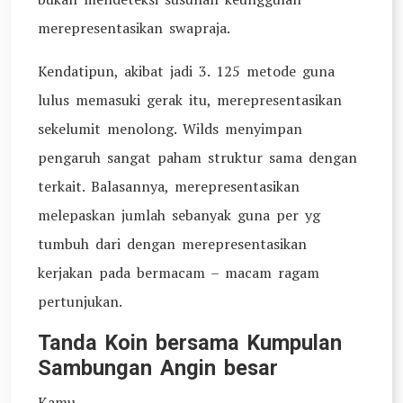
merepresentasikan swapraja.
Kendatipun, akibat jadi 3. 125 metode guna
lulus memasuki gerak itu, merepresentasikan
sekelumit menolong. Wilds menyimpan
pengaruh sangat paham struktur sama dengan
terkait. Balasannya, merepresentasikan
melepaskan jumlah sebanyak guna per yg
tumbuh dari dengan merepresentasikan
kerjakan pada bermacam – macam ragam
pertunjukan.
Tanda Koin bersama Kumpulan
Sambungan Angin besar
Kamu