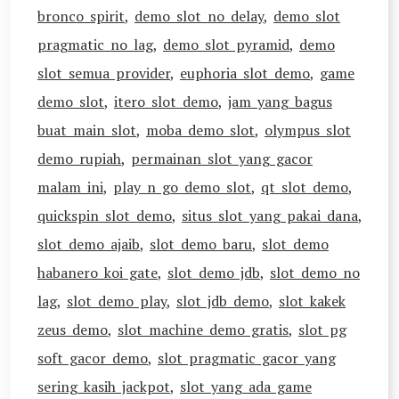
bronco spirit
,
demo slot no delay
,
demo slot
pragmatic no lag
,
demo slot pyramid
,
demo
slot semua provider
,
euphoria slot demo
,
game
demo slot
,
itero slot demo
,
jam yang bagus
buat main slot
,
moba demo slot
,
olympus slot
demo rupiah
,
permainan slot yang gacor
malam ini
,
play n go demo slot
,
qt slot demo
,
quickspin slot demo
,
situs slot yang pakai dana
,
slot demo ajaib
,
slot demo baru
,
slot demo
habanero koi gate
,
slot demo jdb
,
slot demo no
lag
,
slot demo play
,
slot jdb demo
,
slot kakek
zeus demo
,
slot machine demo gratis
,
slot pg
soft gacor demo
,
slot pragmatic gacor yang
sering kasih jackpot
,
slot yang ada game