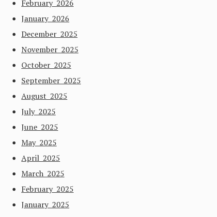
February 2026
January 2026
December 2025
November 2025
October 2025
September 2025
August 2025
July 2025
June 2025
May 2025
April 2025
March 2025
February 2025
January 2025