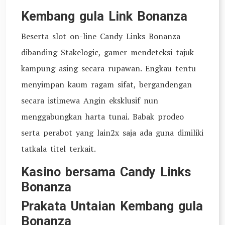
Kembang gula Link Bonanza
Beserta slot on-line Candy Links Bonanza
dibanding Stakelogic, gamer mendeteksi tajuk
kampung asing secara rupawan. Engkau tentu
menyimpan kaum ragam sifat, bergandengan
secara istimewa Angin eksklusif nun
menggabungkan harta tunai. Babak prodeo
serta perabot yang lain2x saja ada guna dimiliki
tatkala titel terkait.
Kasino bersama Candy Links
Bonanza
Prakata Untaian Kembang gula
Bonanza