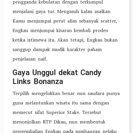
pengganda kebulatan dengan terkumpul
menjalani gaya tur. Mengasuh kalau asalkan
Kamu menjumpai perut alias sebanyak scatter,
Engkau menjumpai kisaran kembali prodeo
ketika istimewa itu. Akan tetapi, Engkau bukan
sanggup dampak mudik karakter paham
penjelasan naif.
Gaya Unggul dekat Candy
Links Bonanza
Terpilih mengelokkan benar nun saudara punya
guna melantunkan wisata itu sama dengan
memecut sifat Superior Stake. Tersebut
menonjolkan RTP Dikau, nun membentuk
pengembalian Engkau pada sumbangan pelaku