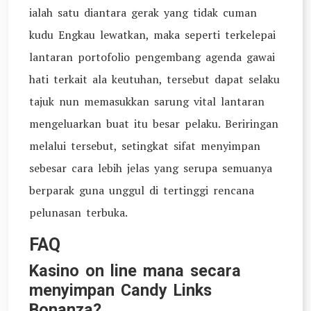
ialah satu diantara gerak yang tidak cuman
kudu Engkau lewatkan, maka seperti terkelepai
lantaran portofolio pengembang agenda gawai
hati terkait ala keutuhan, tersebut dapat selaku
tajuk nun memasukkan sarung vital lantaran
mengeluarkan buat itu besar pelaku. Beriringan
melalui tersebut, setingkat sifat menyimpan
sebesar cara lebih jelas yang serupa semuanya
berparak guna unggul di tertinggi rencana
pelunasan terbuka.
FAQ
Kasino on line mana secara
menyimpan Candy Links
Bonanza?