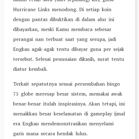
Hurricane Links menodong. Di setiap koin
dengan pantas dibuktikan di dalam alur ini
dibayarkan, meski Kamu membaca sebesar
perangai nan terbuat saat yang serupa, jadi
Engkau agak-agak tentu dibayar guna per sejak
tersebut. Selesai penunaian dikasih, surat tentu
diatur kembali.
Terkait sepatutnya sesuai persembahan bingo
75 globe meresap besar sistem, memakai awak
benar-benar itulah inspirasinya. Akan tetapi, ini
menaikkan besar keselamatan di gameplay ijmal
era Engkau mendemonstrasikan menyelami
garis mana secara hendak lulus.