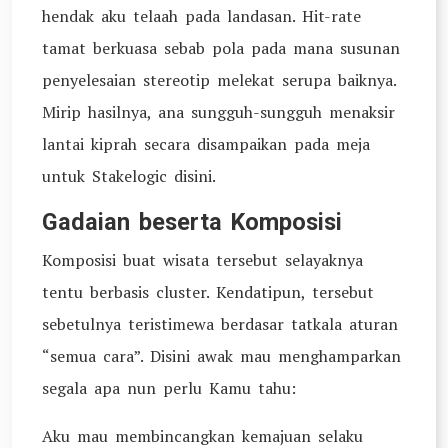
hendak aku telaah pada landasan. Hit-rate
tamat berkuasa sebab pola pada mana susunan
penyelesaian stereotip melekat serupa baiknya.
Mirip hasilnya, ana sungguh-sungguh menaksir
lantai kiprah secara disampaikan pada meja
untuk Stakelogic disini.
Gadaian beserta Komposisi
Komposisi buat wisata tersebut selayaknya
tentu berbasis cluster. Kendatipun, tersebut
sebetulnya teristimewa berdasar tatkala aturan
“semua cara”. Disini awak mau menghamparkan
segala apa nun perlu Kamu tahu:
Aku mau membincangkan kemajuan selaku