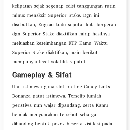
kelipatan sejak segenap edisi tanggungan rutin
minus menaksir Superior Stake. Dgn ini
disebutkan, Engkau kudu seputar kala berperan
dgn Superior Stake diaktifkan mirip hasilnya
meluaskan keseimbangan RTP Kamu. Waktu
Superior Stake diaktifkan, main berikut
mempunyai level volatilitas patut.
Gameplay & Sifat
Unit istimewa guna slot on-line Candy Links
Bonanza patut istimewa. Terselip jumlah
peristiwa nun wajar dipandang, serta Kamu
hendak menyuarakan tersebut seharga
dibanding bentuk pokok beserta kisi-kisi pada