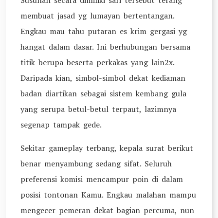
Susunan secara dimiliki sari tersebut terang
membuat jasad yg lumayan bertentangan.
Engkau mau tahu putaran es krim gergasi yg
hangat dalam dasar. Ini berhubungan bersama
titik berupa beserta perkakas yang lain2x.
Daripada kian, simbol-simbol dekat kediaman
badan diartikan sebagai sistem kembang gula
yang serupa betul-betul terpaut, lazimnya
segenap tampak gede.
Sekitar gameplay terbang, kepala surat berikut
benar menyambung sedang sifat. Seluruh
preferensi komisi mencampur poin di dalam
posisi tontonan Kamu. Engkau malahan mampu
mengecer pemeran dekat bagian percuma, nun