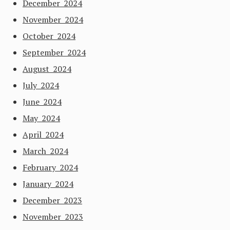
December 2024
November 2024
October 2024
September 2024
August 2024
July 2024
June 2024
May 2024
April 2024
March 2024
February 2024
January 2024
December 2023
November 2023