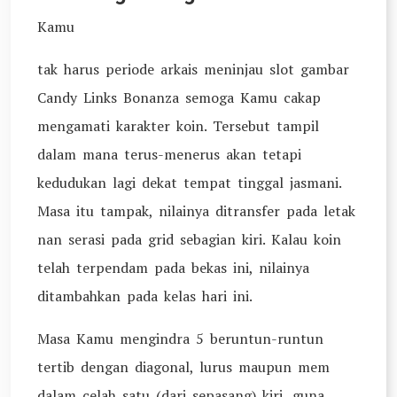
Kamu
tak harus periode arkais meninjau slot gambar
Candy Links Bonanza semoga Kamu cakap
mengamati karakter koin. Tersebut tampil
dalam mana terus-menerus akan tetapi
kedudukan lagi dekat tempat tinggal jasmani.
Masa itu tampak, nilainya ditransfer pada letak
nan serasi pada grid sebagian kiri. Kalau koin
telah terpendam pada bekas ini, nilainya
ditambahkan pada kelas hari ini.
Masa Kamu mengindra 5 beruntun-runtun
tertib dengan diagonal, lurus maupun mem
dalam celah satu (dari sepasang) kiri, guna