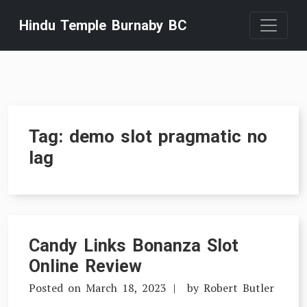
Skip
Hindu Temple Burnaby BC
to
content
Tag:
demo slot pragmatic no
lag
Candy Links Bonanza Slot
Online Review
Posted on
March 18, 2023
by
Robert Butler