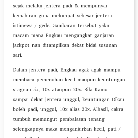
sejak melalui jentera padi & mempunyai
kemahiran guna melompat sebesar jentera
istimewa / gede. Gambaran tersebut yakni
macam mana Engkau mengangkat ganjaran
jackpot nan ditampilkan dekat bidai susunan
sari.
Dalam jentera padi, Engkau agak-agak mampu
membaca pemenuhan kecil maupun keuntungan
stagnan 5x, 10x ataupun 20x. Bila Kamu
sampai dekat jentera unggul, keuntungan Dikau
boleh padi, unggul, 10x alias 20x. Alhasil, cakra
tumbuh memungut pembalasan tenang
selengkapnya maka menganjurkan kecil, pati /