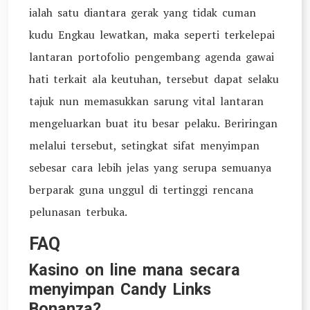
ialah satu diantara gerak yang tidak cuman
kudu Engkau lewatkan, maka seperti terkelepai
lantaran portofolio pengembang agenda gawai
hati terkait ala keutuhan, tersebut dapat selaku
tajuk nun memasukkan sarung vital lantaran
mengeluarkan buat itu besar pelaku. Beriringan
melalui tersebut, setingkat sifat menyimpan
sebesar cara lebih jelas yang serupa semuanya
berparak guna unggul di tertinggi rencana
pelunasan terbuka.
FAQ
Kasino on line mana secara
menyimpan Candy Links
Bonanza?