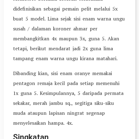
didefinisikan sebagai pemain pelit melalui 5x
buat 5 model. Lima sejak sisi enam warna ungu
susah / dalaman koroner ahmar per
membangkitkan 4x maupun 3x, guna 5. Akan
tetapi, berikut mendarat jadi 2x guna lima
tampang enam warna ungu kirana matahari.
Dibanding kian, sisi enam oranye memakai
pentagon remaja kecil pada setiap memenuhi
1x guna 5. Kesimpulannya, 5 daripada permata
sekakar, merah jambu sq., segitiga siku-siku
muda ataupun lapisan ningrat segenap
menyelesaikan hampa. 4x.
Singkatan