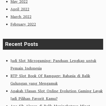
May 2022
April 2022
March 2022
February 2022
Recent Posts
Judi Slot Microgaming: Panduan Lengkap untuk
Pemain Indonesia
RTP Slot Book Of Rampage: Rahasia di Balik
Gulungan yang Mengamuk
Apakah Ulasan Slot Online Evolution Gaming Layak
Jadi Pilihan Favorit Kamu?