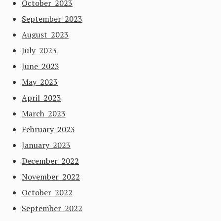
October 2023
September 2023
August 2023
July 2023
June 2023
May 2023
April 2023
March 2023
February 2023
January 2023
December 2022
November 2022
October 2022
September 2022