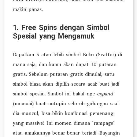
makin panas.
1. Free Spins dengan Simbol
Spesial yang Mengamuk
Dapatkan 3 atau lebih simbol Buku (Scatter) di
mana saja, dan kamu akan dapat 10 putaran
gratis. Sebelum putaran gratis dimulai, satu
simbol biasa akan dipilih secara acak buat jadi
simbol spesial. Simbol ini bakal nge-
expand
(memuai) buat nutupin seluruh gulungan saat
dia muncul, bisa bikin kombinasi pemenang
yang massive! Ini momen dimana "rampage"
atau amukannya benar-benar terjadi. Bayangin