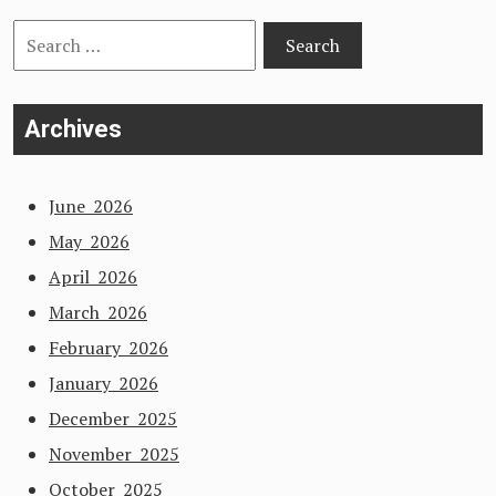
Search
for:
Archives
June 2026
May 2026
April 2026
March 2026
February 2026
January 2026
December 2025
November 2025
October 2025