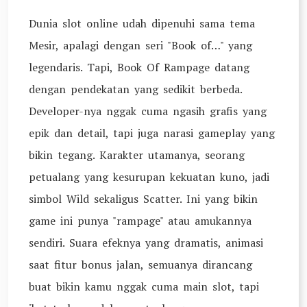
Dunia slot online udah dipenuhi sama tema
Mesir, apalagi dengan seri "Book of…" yang
legendaris. Tapi, Book Of Rampage datang
dengan pendekatan yang sedikit berbeda.
Developer-nya nggak cuma ngasih grafis yang
epik dan detail, tapi juga narasi gameplay yang
bikin tegang. Karakter utamanya, seorang
petualang yang kesurupan kekuatan kuno, jadi
simbol Wild sekaligus Scatter. Ini yang bikin
game ini punya "rampage" atau amukannya
sendiri. Suara efeknya yang dramatis, animasi
saat fitur bonus jalan, semuanya dirancang
buat bikin kamu nggak cuma main slot, tapi