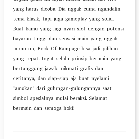
yang harus dicoba. Dia nggak cuma ngandalin
tema klasik, tapi juga gameplay yang solid.
Buat kamu yang lagi nyari slot dengan potensi
bayaran tinggi dan sensasi main yang nggak
monoton, Book Of Rampage bisa jadi pilihan
yang tepat. Ingat selalu prinsip bermain yang
bertanggung jawab, nikmati grafis dan
ceritanya, dan siap-siap aja buat nyelami
"amukan" dari gulungan-gulungannya saat
simbol spesialnya mulai beraksi. Selamat
bermain dan semoga hoki!