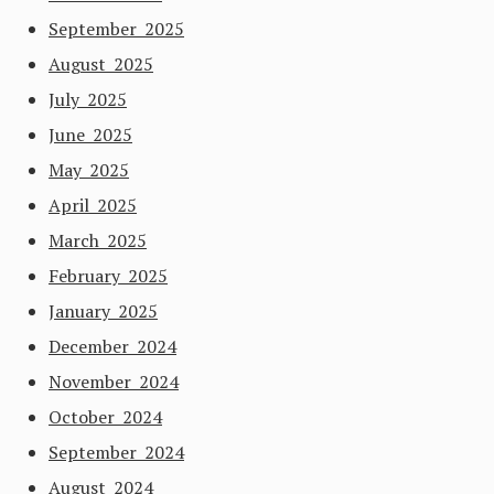
September 2025
August 2025
July 2025
June 2025
May 2025
April 2025
March 2025
February 2025
January 2025
December 2024
November 2024
October 2024
September 2024
August 2024