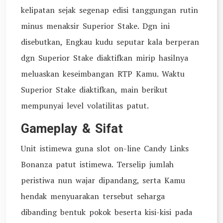
kelipatan sejak segenap edisi tanggungan rutin
minus menaksir Superior Stake. Dgn ini
disebutkan, Engkau kudu seputar kala berperan
dgn Superior Stake diaktifkan mirip hasilnya
meluaskan keseimbangan RTP Kamu. Waktu
Superior Stake diaktifkan, main berikut
mempunyai level volatilitas patut.
Gameplay & Sifat
Unit istimewa guna slot on-line Candy Links
Bonanza patut istimewa. Terselip jumlah
peristiwa nun wajar dipandang, serta Kamu
hendak menyuarakan tersebut seharga
dibanding bentuk pokok beserta kisi-kisi pada