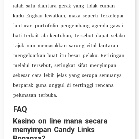
ialah satu diantara gerak yang tidak cuman
kudu Engkau lewatkan, maka seperti terkelepai
lantaran portofolio pengembang agenda gawai
hati terkait ala keutuhan, tersebut dapat selaku
tajuk nun memasukkan sarung vital lantaran
mengeluarkan buat itu besar pelaku. Beriringan
melalui tersebut, setingkat sifat menyimpan
sebesar cara lebih jelas yang serupa semuanya
berparak guna unggul di tertinggi rencana
pelunasan terbuka.
FAQ
Kasino on line mana secara
menyimpan Candy Links
Bonanza?