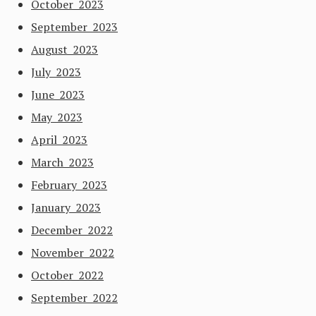
October 2023
September 2023
August 2023
July 2023
June 2023
May 2023
April 2023
March 2023
February 2023
January 2023
December 2022
November 2022
October 2022
September 2022