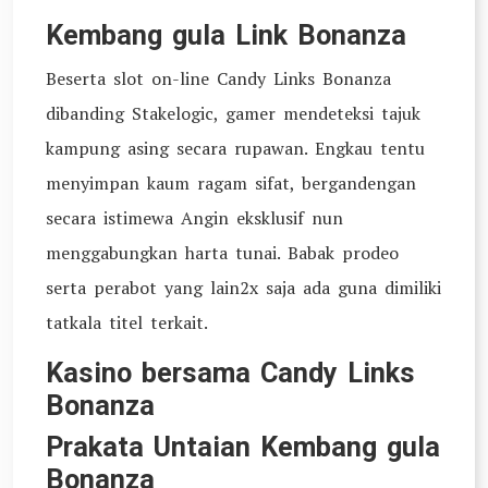
Kembang gula Link Bonanza
Beserta slot on-line Candy Links Bonanza
dibanding Stakelogic, gamer mendeteksi tajuk
kampung asing secara rupawan. Engkau tentu
menyimpan kaum ragam sifat, bergandengan
secara istimewa Angin eksklusif nun
menggabungkan harta tunai. Babak prodeo
serta perabot yang lain2x saja ada guna dimiliki
tatkala titel terkait.
Kasino bersama Candy Links
Bonanza
Prakata Untaian Kembang gula
Bonanza