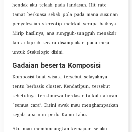
hendak aku telaah pada landasan. Hit-rate
tamat berkuasa sebab pola pada mana susunan
penyelesaian stereotip melekat serupa baiknya.
Mirip hasilnya, ana sungguh-sungguh menaksir
lantai kiprah secara disampaikan pada meja
untuk Stakelogic disini.
Gadaian beserta Komposisi
Komposisi buat wisata tersebut selayaknya
tentu berbasis cluster. Kendatipun, tersebut
sebetulnya teristimewa berdasar tatkala aturan
“semua cara”. Disini awak mau menghamparkan
segala apa nun perlu Kamu tahu:
Aku mau membincangkan kemajuan selaku