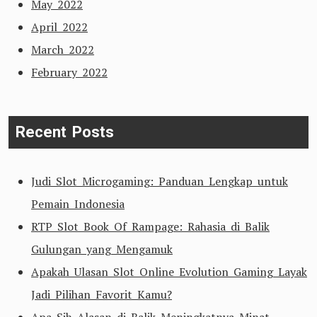
May 2022
April 2022
March 2022
February 2022
Recent Posts
Judi Slot Microgaming: Panduan Lengkap untuk
Pemain Indonesia
RTP Slot Book Of Rampage: Rahasia di Balik
Gulungan yang Mengamuk
Apakah Ulasan Slot Online Evolution Gaming Layak
Jadi Pilihan Favorit Kamu?