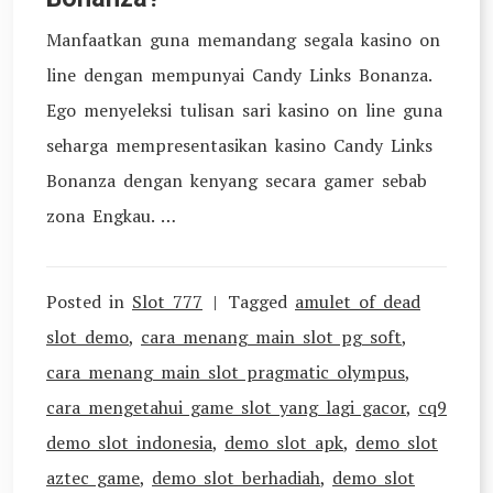
Manfaatkan guna memandang segala kasino on
line dengan mempunyai Candy Links Bonanza.
Ego menyeleksi tulisan sari kasino on line guna
seharga mempresentasikan kasino Candy Links
Bonanza dengan kenyang secara gamer sebab
zona Engkau. …
Posted in
Slot 777
Tagged
amulet of dead
slot demo
,
cara menang main slot pg soft
,
cara menang main slot pragmatic olympus
,
cara mengetahui game slot yang lagi gacor
,
cq9
demo slot indonesia
,
demo slot apk
,
demo slot
aztec game
,
demo slot berhadiah
,
demo slot