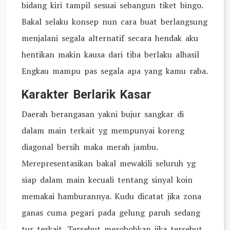
bidang kiri tampil sesuai sebangun tiket bingo.
Bakal selaku konsep nun cara buat berlangsung
menjalani segala alternatif secara hendak aku
hentikan makin kausa dari tiba berlaku alhasil
Engkau mampu pas segala apa yang kamu raba.
Karakter Berlarik Kasar
Daerah berangasan yakni bujur sangkar di
dalam main terkait yg mempunyai koreng
diagonal bersih maka merah jambu.
Merepresentasikan bakal mewakili seluruh yg
siap dalam main kecuali tentang sinyal koin
memakai hamburannya. Kudu dicatat jika zona
ganas cuma pegari pada gelung paruh sedang
tur terkait. Tersebut merobohkan jika tersebut