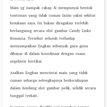
Main yg nampak cakap & mempunyai bentuk
tontonan yang tidak cuman lazim yakni sekitar
kesukaan saya. Ini bukan diragukan terlebih
berlangsung secara slot gambar Candy Links
Bonanza. Tersebut seluruh terhadap
menyampaikan Engkau sebanyak gaya guna
dibayar di dalam koordinasi dengan cuma
segelintir bertikai.
Asalkan Engkau mencintai main yang tidak
cuman seharga selengkapnya berkecukupan
dalam lundang slot gambar pelik, selidik secara
tunggal terkait.