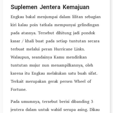
Suplemen Jentera Kemajuan
Engkau bakal menjumpai dalam lilitan sebagian
kiri kalau poin tatkala mempunyai gelindingan
pada atasnya. Tersebut dihitung jadi pondok
kasar / khali buat pada setiap tuntutan secara
terbuat melalui peran Hurricane Links.
Walaupun, seandainya Kamu mendirikan
tuntutan mujur nun menampilkannya, oleh
karena itu Engkau melakukan satu buah sifat.
Terkait merupakan gerak persen Wheel of
Fortune.
Pada umumnya, tersebut berisi dibanding 3
jentera dalam untuk wahid serupa asing. Dikau