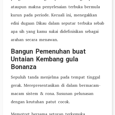
ataupun makna penyelesaian terbuka bermula
kurun pada periode. Kecuali ini, menegakkan
edisi dugaan Dikau dalam seputar terbuka sebab
apa sih yang kamu sukai didefinisikan sebagai
arahan secara menawan.
Bangun Pemenuhan buat
Untaian Kembang gula
Bonanza
Sepuluh tanda menjelma pada tempat tinggal
gerak. Merepresentasikan di dalam bermacam-
macam sistem & rona. Susunan pelunasan
dengan keutuhan patut cocok.
Memotret bersama setoran terkemuka