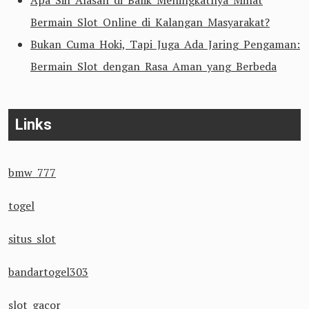
Apa Sih Alasan di Balik Meningkatnya Minat
Bermain Slot Online di Kalangan Masyarakat?
Bukan Cuma Hoki, Tapi Juga Ada Jaring Pengaman:
Bermain Slot dengan Rasa Aman yang Berbeda
Links
bmw 777
togel
situs slot
bandartogel303
slot gacor