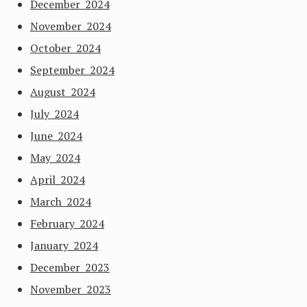
December 2024
November 2024
October 2024
September 2024
August 2024
July 2024
June 2024
May 2024
April 2024
March 2024
February 2024
January 2024
December 2023
November 2023