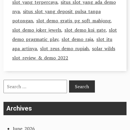
slot yang terpercaya
,
situs slot yang ada demo
nya
,
situs slot yang deposit pulsa tanpa
potongan
,
slot demo gratis pg soft mahjong
,
slot demo joker jewels
,
slot demo koi gate
,
slot
demo pragmatic play
,
slot demo raja
,
slot itu
apa artinya
,
slot zeus demo rupiah
,
solar wilds
slot review & demo 2022
Search
for:
Archives
June 2026