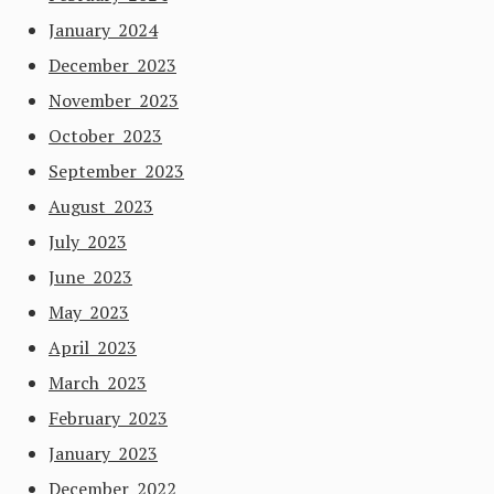
January 2024
December 2023
November 2023
October 2023
September 2023
August 2023
July 2023
June 2023
May 2023
April 2023
March 2023
February 2023
January 2023
December 2022