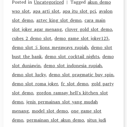
Posted in
Uncategorized
Tagged
akun demo
wso slot
,
apa arti slot
,
apa itu slot pci
,
avalon
slot demo
,
aztec king slot demo
,
cara main
slot joker agar menang
,
clover gold slot demo
,
cubes 2 demo slot
,
demo game slot joker123
,
demo slot 5 lions megaways rupiah
,
demo slot
bust the bank
,
demo slot cocktail nights
,
demo
slot duniawin
,
demo slot indonesia rupiah
,
demo slot lucky
,
demo slot pragmatic buy spin
,
demo slot roma joker
,
fc slot demo
,
gold party
slot demo
,
gordon ramsay hell's kitchen slot
demo
,
jenis permainan slot yang mudah
menang
,
model slot demo
,
one game slot
demo
,
permainan slot akun demo
,
situs judi