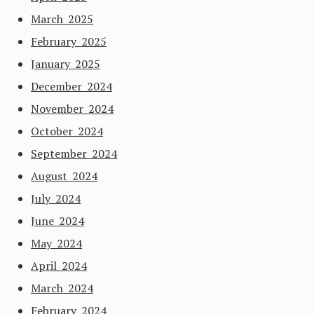
March 2025
February 2025
January 2025
December 2024
November 2024
October 2024
September 2024
August 2024
July 2024
June 2024
May 2024
April 2024
March 2024
February 2024