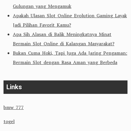
Gulungan yang Mengamuk
Apakah Ulasan Slot Online Evolution Gaming Layak
Jadi Pilihan Favorit Kamu?
Apa Sih Alasan di Balik Meningkatnya Minat
Bermain Slot Online di Kalangan Masyarakat?
Bukan Cuma Hoki, Tapi Juga Ada Jaring Pengaman:
Bermain Slot dengan Rasa Aman yang Berbeda
Links
bmw 777
togel