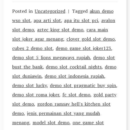
Posted in
Uncategorized
Tagged
akun demo
wso slot
,
apa arti slot
,
apa itu slot pci
,
avalon
slot demo
,
aztec king slot demo
,
cara main
slot joker agar menang
,
clover gold slot demo
,
cubes 2 demo slot
,
demo game slot joker123
,
demo slot 5 lions megaways rupiah
,
demo slot
bust the bank
,
demo slot cocktail nights
,
demo
slot duniawin
,
demo slot indonesia rupiah
,
demo slot lucky
,
demo slot pragmatic buy spin
,
demo slot roma joker
,
fc slot demo
,
gold party
slot demo
,
gordon ramsay hell's kitchen slot
demo
,
jenis permainan slot yang mudah
menang
,
model slot demo
,
one game slot