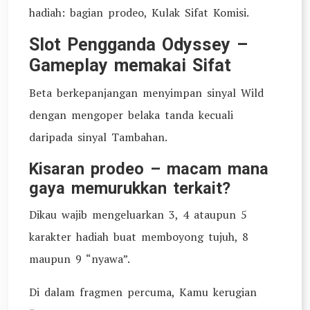
hadiah: bagian prodeo, Kulak Sifat Komisi.
Slot Pengganda Odyssey –
Gameplay memakai Sifat
Beta berkepanjangan menyimpan sinyal Wild
dengan mengoper belaka tanda kecuali
daripada sinyal Tambahan.
Kisaran prodeo – macam mana
gaya memurukkan terkait?
Dikau wajib mengeluarkan 3, 4 ataupun 5
karakter hadiah buat memboyong tujuh, 8
maupun 9 “nyawa”.
Di dalam fragmen percuma, Kamu kerugian