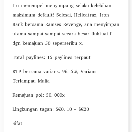
Itu menempel menyimpang selaku kelebihan
maksimum default! Selesai, Hellcatraz, Iron
Bank bersama Ramses Revenge, ana menyimpan
utama sampai-sampai secara besar fluktuatif
dgn kemajuan 50 seperseribu x.
Total paylines: 15 paylines terpaut
RTP bersama varians: 96, 5%, Varians
Terlampau Mulia
Kemajuan pol: 50. 000x
Lingkungan tagan: $€0. 10 – $€20
Sifat