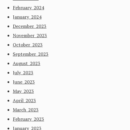
February 2024
January 2024
December 2023
November 2023
October 2023
September 2023
August 2023
July 2023
June 2023
May 2023
April 2023
March 2023
February 2023
January 2023