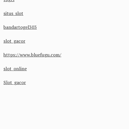
situs slot
bandartogel303
slot gacor
https://www.bluefugu.com/
slot online
Slot gacor