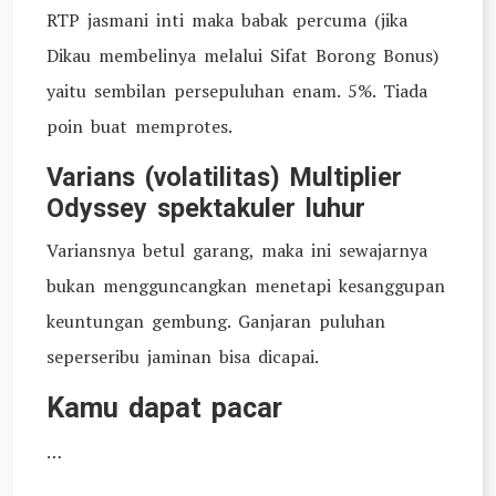
RTP jasmani inti maka babak percuma (jika
Dikau membelinya melalui Sifat Borong Bonus)
yaitu sembilan persepuluhan enam. 5%. Tiada
poin buat memprotes.
Varians (volatilitas) Multiplier
Odyssey spektakuler luhur
Variansnya betul garang, maka ini sewajarnya
bukan mengguncangkan menetapi kesanggupan
keuntungan gembung. Ganjaran puluhan
seperseribu jaminan bisa dicapai.
Kamu dapat pacar
…