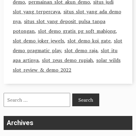
demo
,
permainan slot akun demo
,
situs judi
slot yang terpercaya
,
situs slot yang ada demo
nya
,
situs slot yang deposit pulsa tanpa
potongan
,
slot demo gratis pg soft mahjong
,
slot demo joker jewels
,
slot demo koi gate
,
slot
demo pragmatic play
,
slot demo raja
,
slot itu
apa artinya
,
slot zeus demo rupiah
,
solar wilds
slot review & demo 2022
Search
for:
Archives