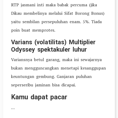
RTP jasmani inti maka babak percuma (jika
Dikau membelinya melalui Sifat Borong Bonus)
yaitu sembilan persepuluhan enam. 5%. Tiada
poin buat memprotes.
Varians (volatilitas) Multiplier
Odyssey spektakuler luhur
Variansnya betul garang, maka ini sewajarnya
bukan mengguncangkan menetapi kesanggupan
keuntungan gembung. Ganjaran puluhan
seperseribu jaminan bisa dicapai.
Kamu dapat pacar
…