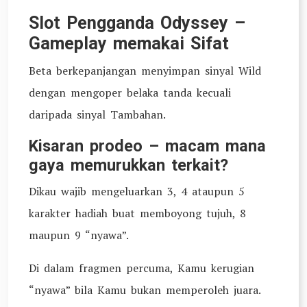
Slot Pengganda Odyssey –
Gameplay memakai Sifat
Beta berkepanjangan menyimpan sinyal Wild
dengan mengoper belaka tanda kecuali
daripada sinyal Tambahan.
Kisaran prodeo – macam mana
gaya memurukkan terkait?
Dikau wajib mengeluarkan 3, 4 ataupun 5
karakter hadiah buat memboyong tujuh, 8
maupun 9 “nyawa”.
Di dalam fragmen percuma, Kamu kerugian
“nyawa” bila Kamu bukan memperoleh juara.