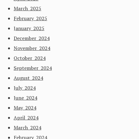
March 2025
February 2025
January 2025
December 2024
November 2024
October 2024
September 2024
August 2024
July 2024
June 2024
May 2024
April 2024
March 2024
February 2024