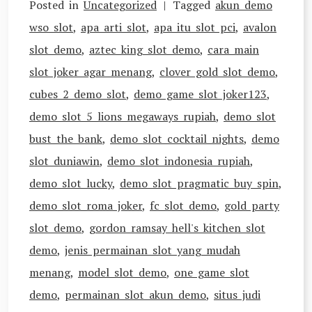
Posted in
Uncategorized
Tagged
akun demo
wso slot
,
apa arti slot
,
apa itu slot pci
,
avalon
slot demo
,
aztec king slot demo
,
cara main
slot joker agar menang
,
clover gold slot demo
,
cubes 2 demo slot
,
demo game slot joker123
,
demo slot 5 lions megaways rupiah
,
demo slot
bust the bank
,
demo slot cocktail nights
,
demo
slot duniawin
,
demo slot indonesia rupiah
,
demo slot lucky
,
demo slot pragmatic buy spin
,
demo slot roma joker
,
fc slot demo
,
gold party
slot demo
,
gordon ramsay hell's kitchen slot
demo
,
jenis permainan slot yang mudah
menang
,
model slot demo
,
one game slot
demo
,
permainan slot akun demo
,
situs judi