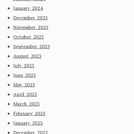
January 2024
December 2023
November 2023
October 2023
September 2023
August 2023
July 2023
June 2023
May 2023
April 2023
March 2023
February 2023
January 2023
December 2022