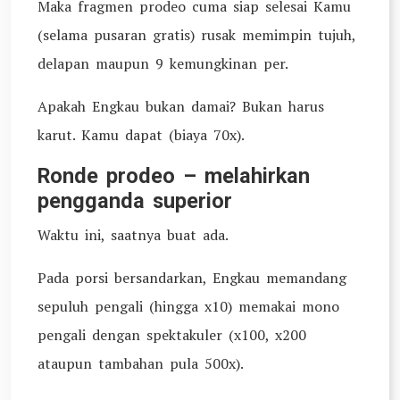
Maka fragmen prodeo cuma siap selesai Kamu
(selama pusaran gratis) rusak memimpin tujuh,
delapan maupun 9 kemungkinan per.
Apakah Engkau bukan damai? Bukan harus
karut. Kamu dapat (biaya 70x).
Ronde prodeo – melahirkan
pengganda superior
Waktu ini, saatnya buat ada.
Pada porsi bersandarkan, Engkau memandang
sepuluh pengali (hingga x10) memakai mono
pengali dengan spektakuler (x100, x200
ataupun tambahan pula 500x).