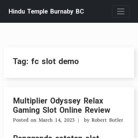
Skip
Hindu Temple Burnaby BC
to
content
Tag:
fc slot demo
Multiplier Odyssey Relax
Gaming Slot Online Review
Posted on
March 14, 2023
by
Robert Butler