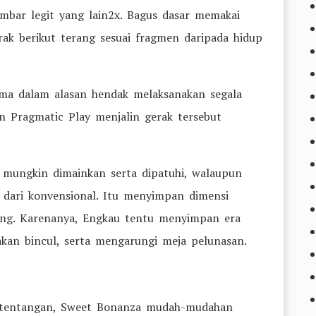
ambar legit yang lain2x. Bagus dasar memakai
rak berikut terang sesuai fragmen daripada hidup
ama dalam alasan hendak melaksanakan segala
n Pragmatic Play menjalin gerak tersebut
 mungkin dimainkan serta dipatuhi, walaupun
 dari konvensional. Itu menyimpan dimensi
ang. Karenanya, Engkau tentu menyimpan era
an bincul, serta mengarungi meja pelunasan.
rtentangan, Sweet Bonanza mudah-mudahan