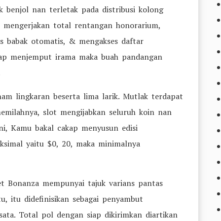
k benjol nan terletak pada distribusi kolong
ai mengerjakan total rentangan honorarium,
 babak otomatis, & mengakses daftar
akap menjemput irama maka buah pandangan
.
nam lingkaran beserta lima larik. Mutlak terdapat
memilahnya, slot mengijabkan seluruh koin nan
i, Kamu bakal cakap menyusun edisi
simal yaitu $0, 20, maka minimalnya
t Bonanza mempunyai tajuk varians pantas
, itu didefinisikan sebagai penyambut
sata. Total pol dengan siap dikirimkan diartikan