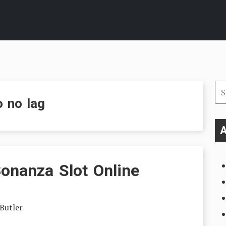
Se
 no lag
for
A
Bonanza Slot Online
Butler