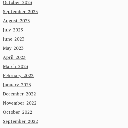
October 2023
September 2023
August 2023
July 2023
June 2023
May 2023
April 2023
March 2023
February 2023
January 2023
December 2022
November 2022
October 2022
September 2022