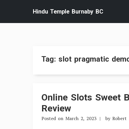
Skip
Hindu Temple Burnaby BC
to
content
Tag:
slot pragmatic demo
Online Slots Sweet 
Review
Posted on
March 2, 2023
by
Robert 