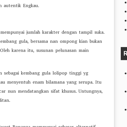
n autentik Engkau.
mempunyai jumlah karakter dengan tampil suka.
i kembang gula, bersama nan ompong kian bukan
 Oleh karena itu, susunan pelunasan main
R
an sebagai kembang gula lolipop tinggi yg
au menyentuh enam bilamana yang serupa. Itu
ar nun mendatangkan sifat khusus. Untungnya,
itan.
Sweet Bonanza mempunyai sebesar alternatif