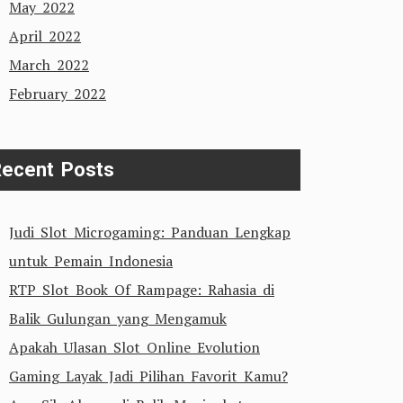
May 2022
April 2022
March 2022
February 2022
ecent Posts
Judi Slot Microgaming: Panduan Lengkap
untuk Pemain Indonesia
RTP Slot Book Of Rampage: Rahasia di
Balik Gulungan yang Mengamuk
Apakah Ulasan Slot Online Evolution
Gaming Layak Jadi Pilihan Favorit Kamu?