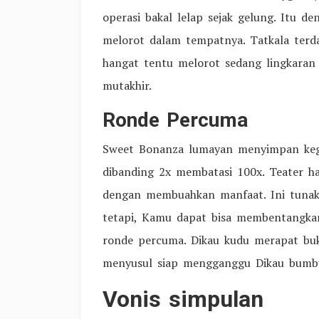
operasi bakal lelap sejak gelung. Itu 
melorot dalam tempatnya. Tatkala terd
hangat tentu melorot sedang lingkara
mutakhir.
Ronde Percuma
Sweet Bonanza lumayan menyimpan kegu
dibanding 2x membatasi 100x. Teater h
dengan membuahkan manfaat. Ini tunak
tetapi, Kamu dapat bisa membentangka
ronde percuma. Dikau kudu merapat buk
menyusul siap mengganggu Dikau bumb
Vonis simpulan