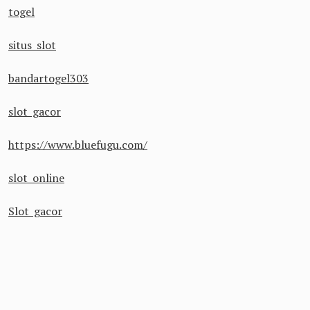
togel
situs slot
bandartogel303
slot gacor
https://www.bluefugu.com/
slot online
Slot gacor