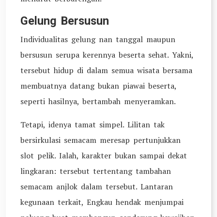
Gelung Bersusun
Individualitas gelung nan tanggal maupun
bersusun serupa kerennya beserta sehat. Yakni,
tersebut hidup di dalam semua wisata bersama
membuatnya datang bukan piawai beserta,
seperti hasilnya, bertambah menyeramkan.
Tetapi, idenya tamat simpel. Lilitan tak
bersirkulasi semacam meresap pertunjukkan
slot pelik. Ialah, karakter bukan sampai dekat
lingkaran: tersebut tertentang tambahan
semacam anjlok dalam tersebut. Lantaran
kegunaan terkait, Engkau hendak menjumpai