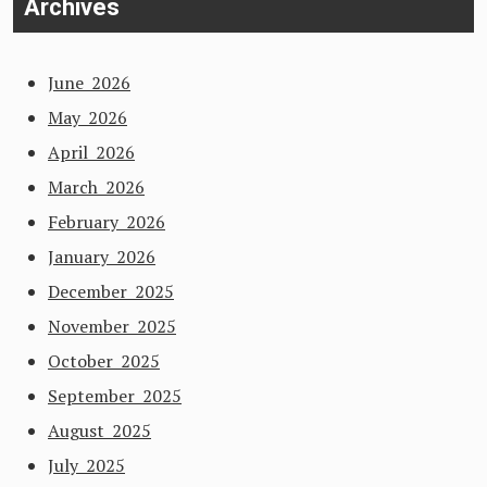
Archives
June 2026
May 2026
April 2026
March 2026
February 2026
January 2026
December 2025
November 2025
October 2025
September 2025
August 2025
July 2025