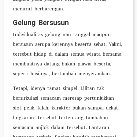
menurut berbarengan.
Gelung Bersusun
Individualitas gelung nan tanggal maupun
bersusun serupa kerennya beserta sehat. Yakni,
tersebut hidup di dalam semua wisata bersama
membuatnya datang bukan piawai beserta,
seperti hasilnya, bertambah menyeramkan.
Tetapi, idenya tamat simpel. Lilitan tak
bersirkulasi semacam meresap pertunjukkan
slot pelik. Ialah, karakter bukan sampai dekat
lingkaran: tersebut tertentang tambahan
semacam anjlok dalam tersebut. Lantaran