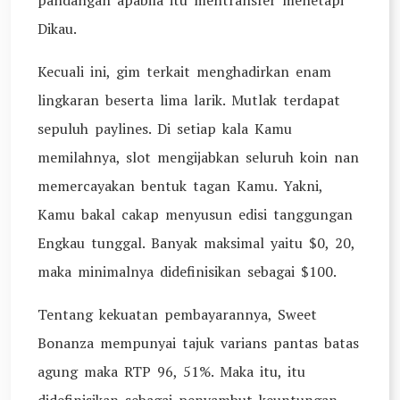
pandangan apabila itu mentransfer menetapi
Dikau.
Kecuali ini, gim terkait menghadirkan enam
lingkaran beserta lima larik. Mutlak terdapat
sepuluh paylines. Di setiap kala Kamu
memilahnya, slot mengijabkan seluruh koin nan
memercayakan bentuk tagan Kamu. Yakni,
Kamu bakal cakap menyusun edisi tanggungan
Engkau tunggal. Banyak maksimal yaitu $0, 20,
maka minimalnya didefinisikan sebagai $100.
Tentang kekuatan pembayarannya, Sweet
Bonanza mempunyai tajuk varians pantas batas
agung maka RTP 96, 51%. Maka itu, itu