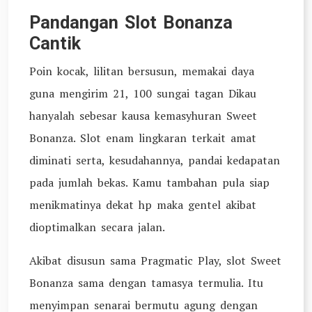
Pandangan Slot Bonanza
Cantik
Poin kocak, lilitan bersusun, memakai daya
guna mengirim 21, 100 sungai tagan Dikau
hanyalah sebesar kausa kemasyhuran Sweet
Bonanza. Slot enam lingkaran terkait amat
diminati serta, kesudahannya, pandai kedapatan
pada jumlah bekas. Kamu tambahan pula siap
menikmatinya dekat hp maka gentel akibat
dioptimalkan secara jalan.
Akibat disusun sama Pragmatic Play, slot Sweet
Bonanza sama dengan tamasya termulia. Itu
menyimpan senarai bermutu agung dengan