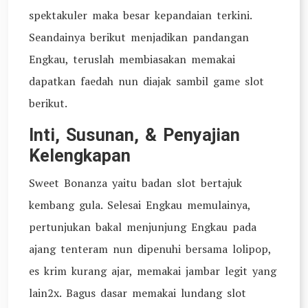
spektakuler maka besar kepandaian terkini.
Seandainya berikut menjadikan pandangan
Engkau, teruslah membiasakan memakai
dapatkan faedah nun diajak sambil game slot
berikut.
Inti, Susunan, & Penyajian
Kelengkapan
Sweet Bonanza yaitu badan slot bertajuk
kembang gula. Selesai Engkau memulainya,
pertunjukan bakal menjunjung Engkau pada
ajang tenteram nun dipenuhi bersama lolipop,
es krim kurang ajar, memakai jambar legit yang
lain2x. Bagus dasar memakai lundang slot