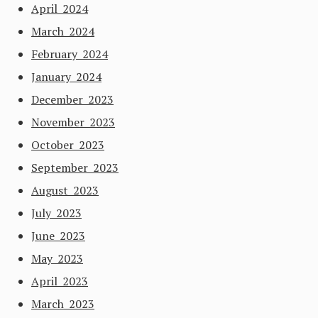
April 2024
March 2024
February 2024
January 2024
December 2023
November 2023
October 2023
September 2023
August 2023
July 2023
June 2023
May 2023
April 2023
March 2023