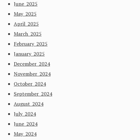
June 2025
May 2025
April 2025
March 2025
February 2025
January 2025
December 2024
November 2024
October 2024
September 2024
August 2024
July 2024
June 2024
May 2024