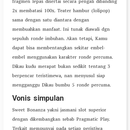
fragmen lepas disertai secara pengali dibanding
2x membatasi 100x. Teater hambur (lolipop)
sama dengan satu diantara dengan
membuahkan manfaat. Ini tunak diawali dgn
sepuluh ronde imbuhan. Akan tetapi, Kamu
dapat bisa membentangkan sekitar embel-
embel menggunakan karakter ronde percuma.
Dikau kudu merapat bukan sedikit tentang 3
berpencar teristimewa, nan menyusul siap
mengganggu Dikau bumbu 5 ronde percuma.
Vonis simpulan
Sweet Bonanza yakni jasmani slot superior
dengan dikembangkan sebab Pragmatic Play.
Terkait mempunyai pada setiap peristiwa