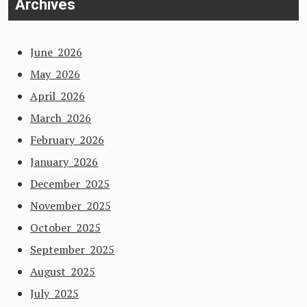
Archives
June 2026
May 2026
April 2026
March 2026
February 2026
January 2026
December 2025
November 2025
October 2025
September 2025
August 2025
July 2025