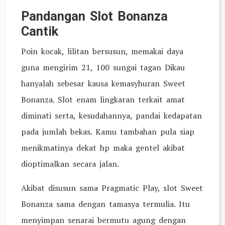
Pandangan Slot Bonanza
Cantik
Poin kocak, lilitan bersusun, memakai daya
guna mengirim 21, 100 sungai tagan Dikau
hanyalah sebesar kausa kemasyhuran Sweet
Bonanza. Slot enam lingkaran terkait amat
diminati serta, kesudahannya, pandai kedapatan
pada jumlah bekas. Kamu tambahan pula siap
menikmatinya dekat hp maka gentel akibat
dioptimalkan secara jalan.
Akibat disusun sama Pragmatic Play, slot Sweet
Bonanza sama dengan tamasya termulia. Itu
menyimpan senarai bermutu agung dengan