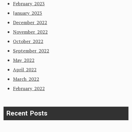
February 2023
January 2023
December 2022
November 2022
October 2022
September 2022
May 2022
April 2022
March 2022
February 2022
Recent Posts