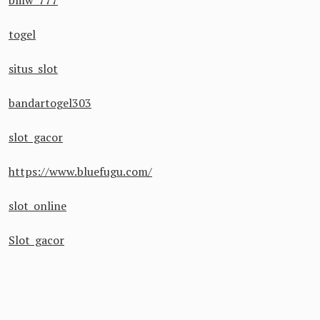
bmw 777
togel
situs slot
bandartogel303
slot gacor
https://www.bluefugu.com/
slot online
Slot gacor