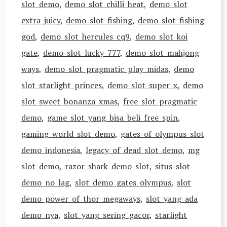
slot demo
,
demo slot chilli heat
,
demo slot
extra juicy
,
demo slot fishing
,
demo slot fishing
god
,
demo slot hercules cq9
,
demo slot koi
gate
,
demo slot lucky 777
,
demo slot mahjong
ways
,
demo slot pragmatic play midas
,
demo
slot starlight princes
,
demo slot super x
,
demo
slot sweet bonanza xmas
,
free slot pragmatic
demo
,
game slot yang bisa beli free spin
,
gaming world slot demo
,
gates of olympus slot
demo indonesia
,
legacy of dead slot demo
,
mg
slot demo
,
razor shark demo slot
,
situs slot
demo no lag
,
slot demo gates olympus
,
slot
demo power of thor megaways
,
slot yang ada
demo nya
,
slot yang sering gacor
,
starlight