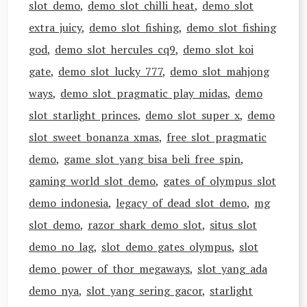
slot demo
,
demo slot chilli heat
,
demo slot
extra juicy
,
demo slot fishing
,
demo slot fishing
god
,
demo slot hercules cq9
,
demo slot koi
gate
,
demo slot lucky 777
,
demo slot mahjong
ways
,
demo slot pragmatic play midas
,
demo
slot starlight princes
,
demo slot super x
,
demo
slot sweet bonanza xmas
,
free slot pragmatic
demo
,
game slot yang bisa beli free spin
,
gaming world slot demo
,
gates of olympus slot
demo indonesia
,
legacy of dead slot demo
,
mg
slot demo
,
razor shark demo slot
,
situs slot
demo no lag
,
slot demo gates olympus
,
slot
demo power of thor megaways
,
slot yang ada
demo nya
,
slot yang sering gacor
,
starlight