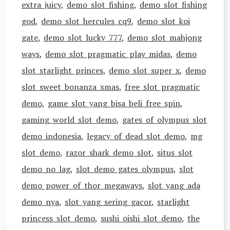
extra juicy
,
demo slot fishing
,
demo slot fishing
god
,
demo slot hercules cq9
,
demo slot koi
gate
,
demo slot lucky 777
,
demo slot mahjong
ways
,
demo slot pragmatic play midas
,
demo
slot starlight princes
,
demo slot super x
,
demo
slot sweet bonanza xmas
,
free slot pragmatic
demo
,
game slot yang bisa beli free spin
,
gaming world slot demo
,
gates of olympus slot
demo indonesia
,
legacy of dead slot demo
,
mg
slot demo
,
razor shark demo slot
,
situs slot
demo no lag
,
slot demo gates olympus
,
slot
demo power of thor megaways
,
slot yang ada
demo nya
,
slot yang sering gacor
,
starlight
princess slot demo
,
sushi oishi slot demo
,
the