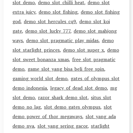
slot demo
,
demo slot chilli heat
,
demo slot
extra juicy
,
demo slot fishing
,
demo slot fishing
god
,
demo slot hercules cq9
,
demo slot koi
gate
,
demo slot lucky 777
,
demo slot mahjong
ways
,
demo slot pragmatic play midas
,
demo
slot starlight princes
,
demo slot super x
,
demo
slot sweet bonanza xmas
,
free slot pragmatic
demo
,
game slot yang bisa beli free spin
,
gaming world slot demo
,
gates of olympus slot
demo indonesia
,
legacy of dead slot demo
,
mg
slot demo
,
razor shark demo slot
,
situs slot
demo no lag
,
slot demo gates olympus
,
slot
demo power of thor megaways
,
slot yang ada
demo nya
,
slot yang sering gacor
,
starlight