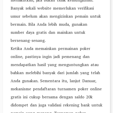
Banyak sekali website memerlukan verifikasi
umur sebelum akan mengizinkan pemain untuk
bermain. Bila Anda lebih muda, gunakan
sumber daya gratis dan mainkan untuk
bersenang-senang.
Ketika Anda memainkan permainan poker
online, pastinya ingin jadi pemenang dan
mendapatkan hasil yang menguntungkan atau
bahkan melebihi banyak dari jumlah yang telah
Anda gunakan. Sementara itu, lanjut Danuar,
mekanisme pendaftaran turnamen poker online
gratis ini cukup bersama dengan saldo 20k
didompet dan juga validasi rekening bank untuk
pemain yang menang. Turnamen poker