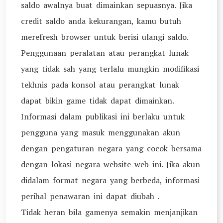
saldo awalnya buat dimainkan sepuasnya. Jika
credit saldo anda kekurangan, kamu butuh
merefresh browser untuk berisi ulangi saldo.
Penggunaan peralatan atau perangkat lunak
yang tidak sah yang terlalu mungkin modifikasi
tekhnis pada konsol atau perangkat lunak
dapat bikin game tidak dapat dimainkan.
Informasi dalam publikasi ini berlaku untuk
pengguna yang masuk menggunakan akun
dengan pengaturan negara yang cocok bersama
dengan lokasi negara website web ini. Jika akun
didalam format negara yang berbeda, informasi
perihal penawaran ini dapat diubah .
Tidak heran bila gamenya semakin menjanjikan