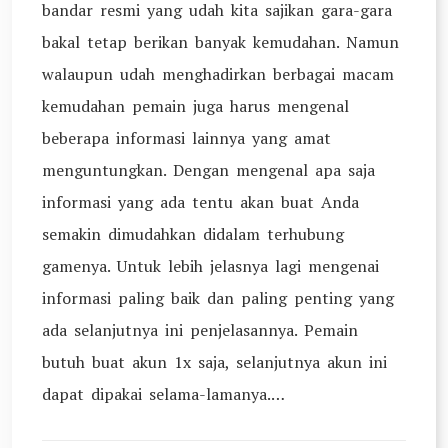
bandar resmi yang udah kita sajikan gara-gara
bakal tetap berikan banyak kemudahan. Namun
walaupun udah menghadirkan berbagai macam
kemudahan pemain juga harus mengenal
beberapa informasi lainnya yang amat
menguntungkan. Dengan mengenal apa saja
informasi yang ada tentu akan buat Anda
semakin dimudahkan didalam terhubung
gamenya. Untuk lebih jelasnya lagi mengenai
informasi paling baik dan paling penting yang
ada selanjutnya ini penjelasannya. Pemain
butuh buat akun 1x saja, selanjutnya akun ini
dapat dipakai selama-lamanya.…