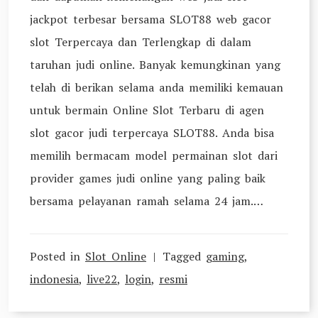
jackpot terbesar bersama SLOT88 web gacor
slot Terpercaya dan Terlengkap di dalam
taruhan judi online. Banyak kemungkinan yang
telah di berikan selama anda memiliki kemauan
untuk bermain Online Slot Terbaru di agen
slot gacor judi terpercaya SLOT88. Anda bisa
memilih bermacam model permainan slot dari
provider games judi online yang paling baik
bersama pelayanan ramah selama 24 jam.…
Posted in
Slot Online
Tagged
gaming
,
indonesia
,
live22
,
login
,
resmi