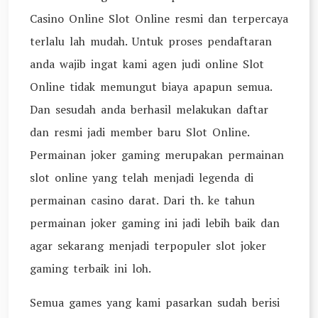
Casino Online Slot Online resmi dan terpercaya
terlalu lah mudah. Untuk proses pendaftaran
anda wajib ingat kami agen judi online Slot
Online tidak memungut biaya apapun semua.
Dan sesudah anda berhasil melakukan daftar
dan resmi jadi member baru Slot Online.
Permainan joker gaming merupakan permainan
slot online yang telah menjadi legenda di
permainan casino darat. Dari th. ke tahun
permainan joker gaming ini jadi lebih baik dan
agar sekarang menjadi terpopuler slot joker
gaming terbaik ini loh.
Semua games yang kami pasarkan sudah berisi