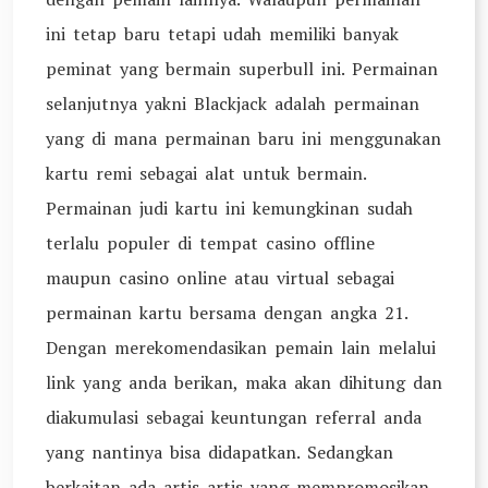
ini tetap baru tetapi udah memiliki banyak
peminat yang bermain superbull ini. Permainan
selanjutnya yakni Blackjack adalah permainan
yang di mana permainan baru ini menggunakan
kartu remi sebagai alat untuk bermain.
Permainan judi kartu ini kemungkinan sudah
terlalu populer di tempat casino offline
maupun casino online atau virtual sebagai
permainan kartu bersama dengan angka 21.
Dengan merekomendasikan pemain lain melalui
link yang anda berikan, maka akan dihitung dan
diakumulasi sebagai keuntungan referral anda
yang nantinya bisa didapatkan. Sedangkan
berkaitan ada artis-artis yang mempromosikan