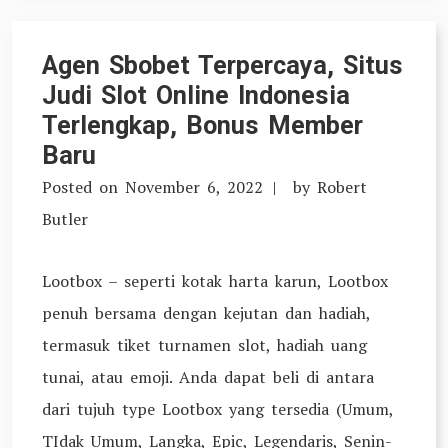
Agen Sbobet Terpercaya, Situs
Judi Slot Online Indonesia
Terlengkap, Bonus Member
Baru
Posted on
November 6, 2022
by
Robert
Butler
Lootbox – seperti kotak harta karun, Lootbox
penuh bersama dengan kejutan dan hadiah,
termasuk tiket turnamen slot, hadiah uang
tunai, atau emoji. Anda dapat beli di antara
dari tujuh type Lootbox yang tersedia (Umum,
TIdak Umum, Langka, Epic, Legendaris, Senin-