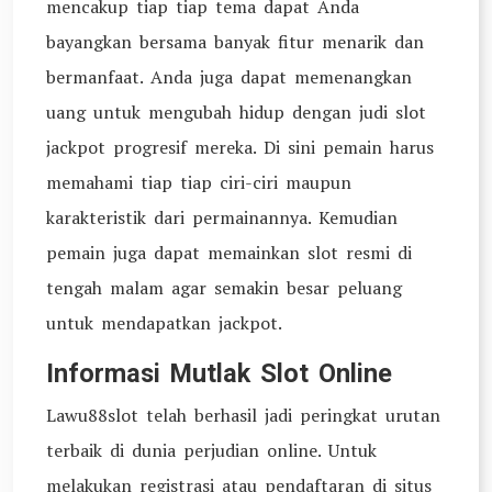
mencakup tiap tiap tema dapat Anda
bayangkan bersama banyak fitur menarik dan
bermanfaat. Anda juga dapat memenangkan
uang untuk mengubah hidup dengan judi slot
jackpot progresif mereka. Di sini pemain harus
memahami tiap tiap ciri-ciri maupun
karakteristik dari permainannya. Kemudian
pemain juga dapat memainkan slot resmi di
tengah malam agar semakin besar peluang
untuk mendapatkan jackpot.
Informasi Mutlak Slot Online
Lawu88slot telah berhasil jadi peringkat urutan
terbaik di dunia perjudian online. Untuk
melakukan registrasi atau pendaftaran di situs