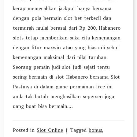
kerap memecahkan jackpot hanya bersama
dengan pola bermain slot bet terkecil dan
termurah mulai berasal dari Rp 200. Habanero
slots tetap memberikan suka cita kemenangan
dengan fitur maxwin atau yang biasa di sebut
kemenangan maksimal dari nilai taruhan.
Seorang pemain judi slot Judi sejati tentu
sering bermain di slot Habanero bersama Slot
Pastinya di dalam game permainan free ini
anda tak butuh menghasilkan sepersen juga
uang buat bisa bermain.…
Posted in
Slot Online
Tagged
bonus
,