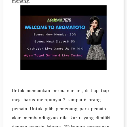
menang.
Untuk memainkan permainan ini, di tiap tiap
meja harus mempunyai 2 sampai 6 orang
pemain. Untuk pilih pemenang para pemain
akan membandingkan nilai kartu yang dimiliki
dengan pemain lainnya. Walaupun permainan