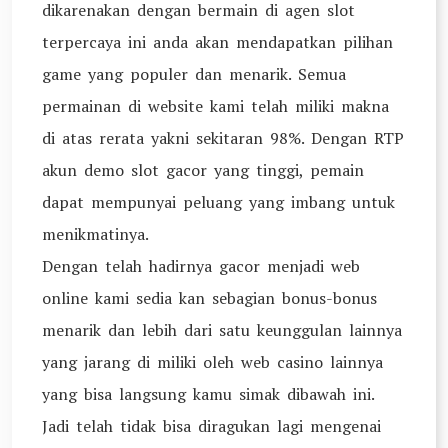
dikarenakan dengan bermain di agen slot
terpercaya ini anda akan mendapatkan pilihan
game yang populer dan menarik. Semua
permainan di website kami telah miliki makna
di atas rerata yakni sekitaran 98%. Dengan RTP
akun demo slot gacor yang tinggi, pemain
dapat mempunyai peluang yang imbang untuk
menikmatinya.
Dengan telah hadirnya gacor menjadi web
online kami sedia kan sebagian bonus-bonus
menarik dan lebih dari satu keunggulan lainnya
yang jarang di miliki oleh web casino lainnya
yang bisa langsung kamu simak dibawah ini.
Jadi telah tidak bisa diragukan lagi mengenai