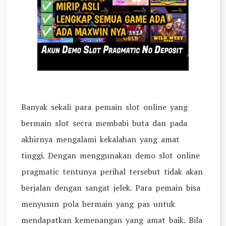
Banyak sekali para pemain slot online yang
bermain slot secra membabi buta dan pada
akhirnya mengalami kekalahan yang amat
tinggi. Dengan menggunakan demo slot online
pragmatic tentunya perihal tersebut tidak akan
berjalan dengan sangat jelek. Para pemain bisa
menyusun pola bermain yang pas untuk
mendapatkan kemenangan yang amat baik. Bila