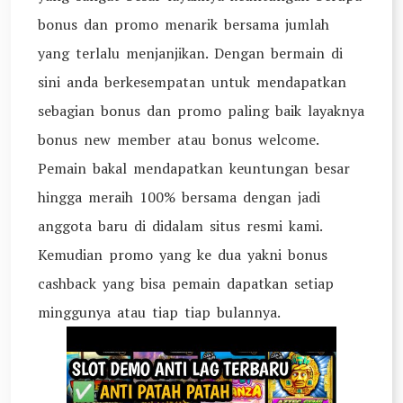
bonus dan promo menarik bersama jumlah
yang terlalu menjanjikan. Dengan bermain di
sini anda berkesempatan untuk mendapatkan
sebagian bonus dan promo paling baik layaknya
bonus new member atau bonus welcome.
Pemain bakal mendapatkan keuntungan besar
hingga meraih 100% bersama dengan jadi
anggota baru di didalam situs resmi kami.
Kemudian promo yang ke dua yakni bonus
cashback yang bisa pemain dapatkan setiap
minggunya atau tiap tiap bulannya.