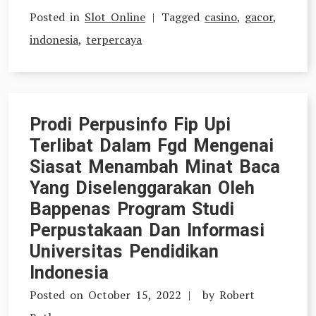
Posted in
Slot Online
Tagged
casino
,
gacor
,
indonesia
,
terpercaya
Prodi Perpusinfo Fip Upi
Terlibat Dalam Fgd Mengenai
Siasat Menambah Minat Baca
Yang Diselenggarakan Oleh
Bappenas Program Studi
Perpustakaan Dan Informasi
Universitas Pendidikan
Indonesia
Posted on
October 15, 2022
by
Robert