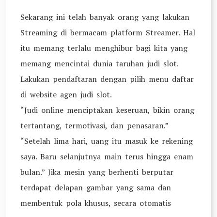
Sekarang ini telah banyak orang yang lakukan
Streaming di bermacam platform Streamer. Hal
itu memang terlalu menghibur bagi kita yang
memang mencintai dunia taruhan judi slot.
Lakukan pendaftaran dengan pilih menu daftar
di website agen judi slot.
“Judi online menciptakan keseruan, bikin orang
tertantang, termotivasi, dan penasaran.”
“Setelah lima hari, uang itu masuk ke rekening
saya. Baru selanjutnya main terus hingga enam
bulan.” Jika mesin yang berhenti berputar
terdapat delapan gambar yang sama dan
membentuk pola khusus, secara otomatis