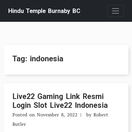
Skip
Hindu Temple Burnaby BC
to
content
Tag:
indonesia
Live22 Gaming Link Resmi
Login Slot Live22 Indonesia
Posted on
November 8, 2022
by
Robert
Butler