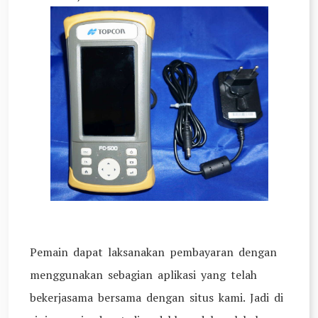
Pemain dapat laksanakan pembayaran dengan
menggunakan sebagian aplikasi yang telah
bekerjasama bersama dengan situs kami. Jadi di