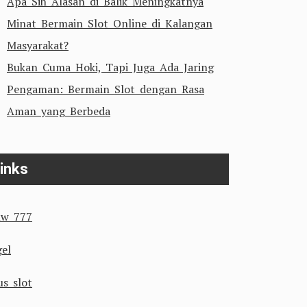
Apa Sih Alasan di Balik Meningkatnya
Minat Bermain Slot Online di Kalangan
Masyarakat?
Bukan Cuma Hoki, Tapi Juga Ada Jaring
Pengaman: Bermain Slot dengan Rasa
Aman yang Berbeda
inks
w 777
gel
us slot