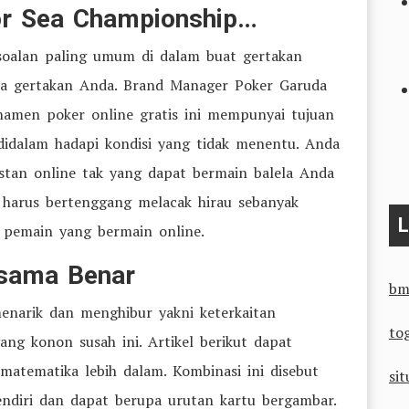
or Sea Championship…
rsoalan paling umum di dalam buat gertakan
ma gertakan Anda. Brand Manager Poker Garuda
namen poker online gratis ini mempunyai tujuan
didalam hadapi kondisi yang tidak menentu. Anda
tan online tak yang dapat bermain balela Anda
 harus bertenggang melacak hirau sebanyak
L
 pemain yang bermain online.
rsama Benar
bm
narik dan menghibur yakni keterkaitan
to
g konon susah ini. Artikel berikut dapat
atematika lebih dalam. Kombinasi ini disebut
sit
sendiri dan dapat berupa urutan kartu bergambar.