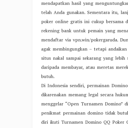
mendapatkan hasil yang menguntungkan
telah Anda gunakan. Sementara itu, la
poker online gratis ini cukup bersama 
rekening bank untuk pemain yang menan
mendaftar via vpn.win/pokergaruda. Dun
agak membingungkan – tetapi andaikan 
situs nakal sampai sekarang yang lebih
daripada membayar, atau meretas merek
butuh.
Di Indonesia sendiri, permainan Domino
dikarenakan memang legal secara hukum
menggelar “Open Turnamen Domino” did
penikmat permainan domino tidak butuh
diri ikuti Turnamen Domino QQ Poker 