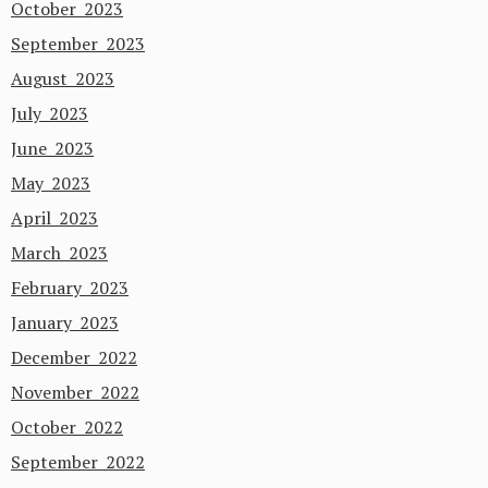
October 2023
September 2023
August 2023
July 2023
June 2023
May 2023
April 2023
March 2023
February 2023
January 2023
December 2022
November 2022
October 2022
September 2022