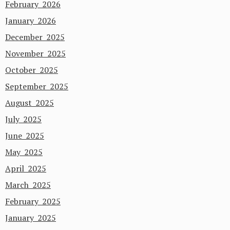
February 2026
January 2026
December 2025
November 2025
October 2025
September 2025
August 2025
July 2025
June 2025
May 2025
April 2025
March 2025
February 2025
January 2025