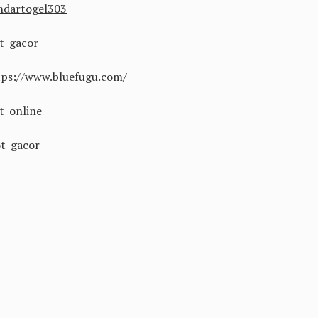
ndartogel303
ot gacor
tps://www.bluefugu.com/
ot online
ot gacor