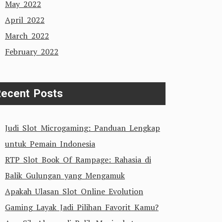
May 2022
April 2022
March 2022
February 2022
ecent Posts
Judi Slot Microgaming: Panduan Lengkap
untuk Pemain Indonesia
RTP Slot Book Of Rampage: Rahasia di
Balik Gulungan yang Mengamuk
Apakah Ulasan Slot Online Evolution
Gaming Layak Jadi Pilihan Favorit Kamu?