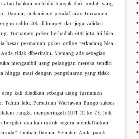
 atau bahkan melebihi banyak dari jumlah yang
njut Danuar, mekanisme pendaftaran turnamen
dengan saldo 20k didompet dan juga validasi
g. Turnamen poker berhadiah 600 juta ini bisa
ia besar permainan poker online terkadang bisa
Anda tidak diberitahu. Memang ada sebagian
 suka mengambil uang pelanggan mereka sendiri
a hingga mati dengan pengeluaran yang tidak
 acap kali dijadikan sebagai ajang turnamen
. Tahun lalu, Persatuan Wartawan Bungo sukses
alam rangka memperingati HUT-RI ke 75. Jadi,
 berpikir dua kali untuk segera mendaftarkan
Garuda.” tambah Danuar. Semakin Anda panik