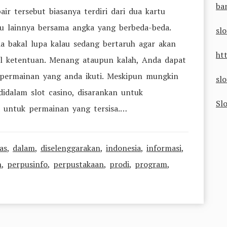
ba
r tersebut biasanya terdiri dari dua kartu
u lainnya bersama angka yang berbeda-beda.
sl
 bakal lupa kalau sedang bertaruh agar akan
ht
l ketentuan. Menang ataupun kalah, Anda dapat
 permainan yang anda ikuti. Meskipun mungkin
sl
didalam slot casino, disarankan untuk
Sl
 untuk permainan yang tersisa.…
as
,
dalam
,
diselenggarakan
,
indonesia
,
informasi
,
n
,
perpusinfo
,
perpustakaan
,
prodi
,
program
,