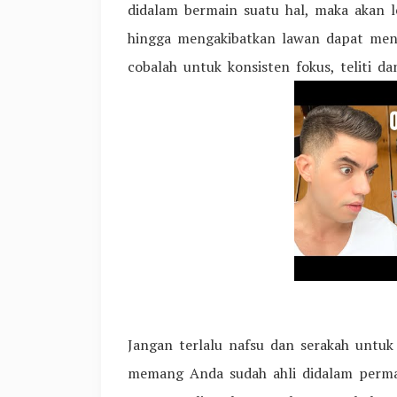
didalam bermain suatu hal, maka akan 
hingga mengakibatkan lawan dapat meng
cobalah untuk konsisten fokus, teliti 
Jangan terlalu nafsu dan serakah untu
memang Anda sudah ahli didalam perma