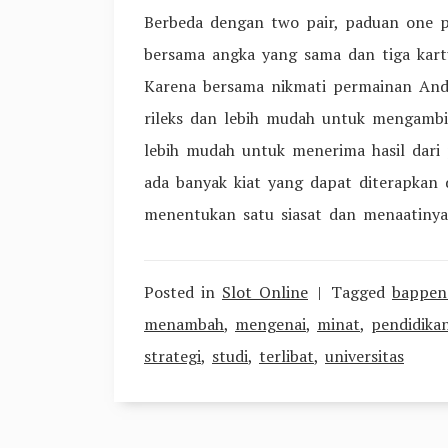
Berbeda dengan two pair, paduan one pai
bersama angka yang sama dan tiga kart
Karena bersama nikmati permainan Anda
rileks dan lebih mudah untuk mengambi
lebih mudah untuk menerima hasil dari
ada banyak kiat yang dapat diterapkan 
menentukan satu siasat dan menaatinya
Posted in
Slot Online
Tagged
bappen
menambah
,
mengenai
,
minat
,
pendidika
strategi
,
studi
,
terlibat
,
universitas