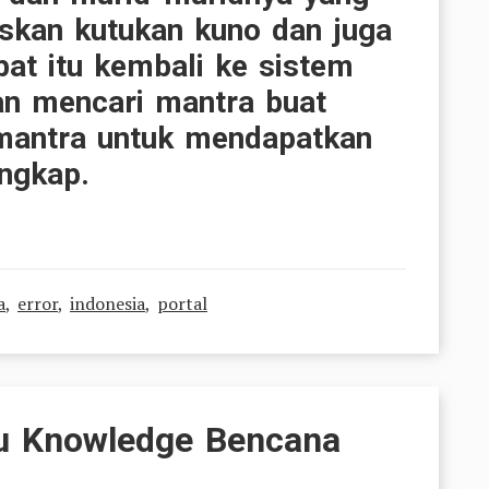
skan kutukan kuno dan juga
at itu kembali ke sistem
an mencari mantra buat
mantra untuk mendapatkan
ungkap.
a
,
error
,
indonesia
,
portal
tu Knowledge Bencana