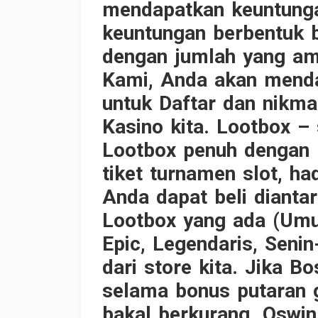
mendapatkan keuntunga
keuntungan berbentuk 
dengan jumlah yang am
Kami, Anda akan menda
untuk Daftar dan nikma
Kasino kita. Lootbox – 
Lootbox penuh dengan k
tiket turnamen slot, had
Anda dapat beli diantar
Lootbox yang ada (Um
Epic, Legendaris, Seni
dari store kita. Jika B
selama bonus putaran gr
bakal berkurang. Oswi