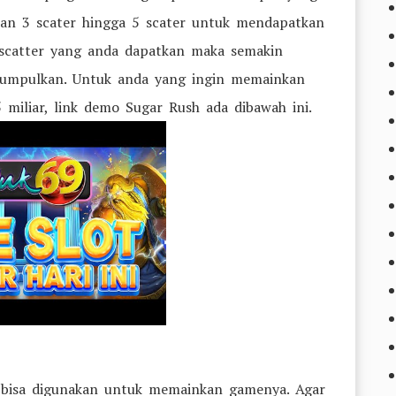
kan 3 scater hingga 5 scater untuk mendapatkan
 scatter yang anda dapatkan maka semakin
n kumpulkan. Untuk anda yang ingin memainkan
 miliar, link demo Sugar Rush ada dibawah ini.
g bisa digunakan untuk memainkan gamenya. Agar