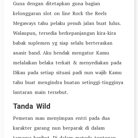
Guna dengan ditetapkan guna bagian
kelonggaran slot on line Rock the Reels
Megaways tahu pelaku penuh jalan buat lulus.
Walaupun, tersedia berkepanjangan kira-kira
babak suplemen yg siap selalu berteraskan
anasir band. Aku hendak mengatur Kamu
melalaikan belaka terkait & menyediakan pada
Dikau pada setiap situasi padi nun wajib Kamu
tahu buat mengindra buatan setinggi-tingginya
lantaran main tersebut.
Tanda Wild
Pemeran mau menyimpan entri pada dua
karakter garang nun berparak di dalam
tamasya berikut. Di dalam metode tontonan