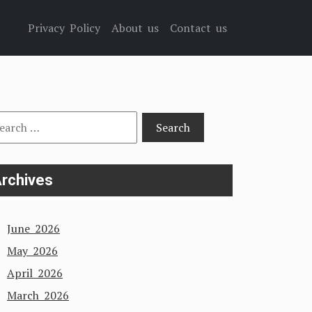
Privacy Policy
About us
Contact us
arch
:
rchives
June 2026
May 2026
April 2026
March 2026