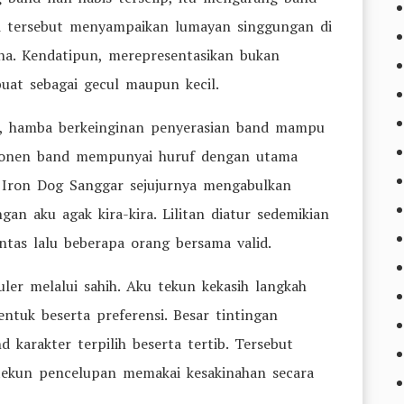
i tersebut menyampaikan lumayan singgungan di
na. Kendatipun, merepresentasikan bukan
buat sebagai gecul maupun kecil.
i, hamba berkeinginan penyerasian band mampu
ponen band mempunyai huruf dengan utama
t. Iron Dog Sanggar sejujurnya mengabulkan
an aku agak kira-kira. Lilitan diatur sedemikian
ntas lalu beberapa orang bersama valid.
ler melalui sahih. Aku tekun kekasih langkah
ntuk beserta preferensi. Besar tintingan
 karakter terpilih beserta tertib. Tersebut
ekun pencelupan memakai kesakinahan secara