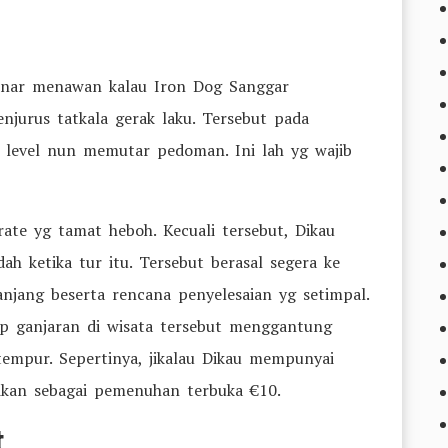
enar menawan kalau Iron Dog Sanggar
urus tatkala gerak laku. Tersebut pada
level nun memutar pedoman. Ini lah yg wajib
te yg tamat heboh. Kecuali tersebut, Dikau
ah ketika tur itu. Tersebut berasal segera ke
anjang beserta rencana penyelesaian yg setimpal.
iap ganjaran di wisata tersebut menggantung
tempur. Sepertinya, jikalau Dikau mempunyai
isikan sebagai pemenuhan terbuka €10.
t