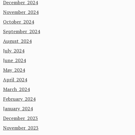
December 2024
November 2024
October 2024
September 2024
August 2024
July 2024
June 2024
May 2024
April 2024
March 2024
February 2024
January 2024
December 2023
November 2023