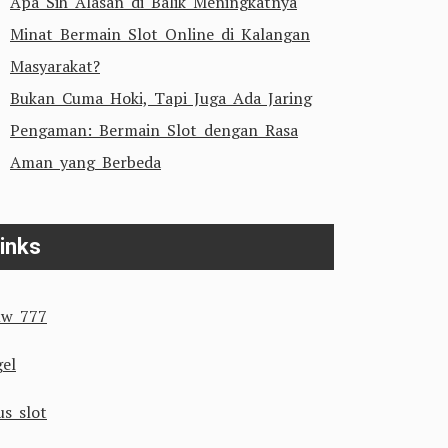
Apa Sih Alasan di Balik Meningkatnya
Minat Bermain Slot Online di Kalangan
Masyarakat?
Bukan Cuma Hoki, Tapi Juga Ada Jaring
Pengaman: Bermain Slot dengan Rasa
Aman yang Berbeda
inks
w 777
gel
us slot