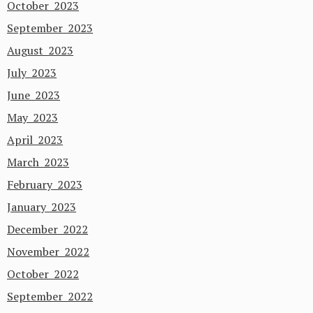
October 2023
September 2023
August 2023
July 2023
June 2023
May 2023
April 2023
March 2023
February 2023
January 2023
December 2022
November 2022
October 2022
September 2022