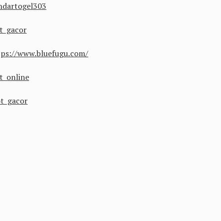
ndartogel303
ot gacor
tps://www.bluefugu.com/
ot online
ot gacor