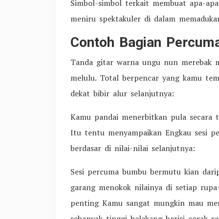
Simbol-simbol terkait membuat apa-apa
meniru spektakuler di dalam memaduka
Contoh Bagian Percum
Tanda gitar warna ungu nun merebak 
melulu. Total berpencar yang kamu t
dekat bibir alur selanjutnya:
Kamu pandai menerbitkan pula secara 
Itu tentu menyampaikan Engkau sesi per
berdasar di nilai-nilai selanjutnya:
Sesi percuma bumbu bermutu kian darip
garang menokok nilainya di setiap rup
penting Kamu sangat mungkin mau mend
sebanyak tinggi belakang berisi corak se