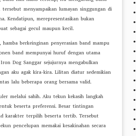
i tersebut menyampaikan lumayan singgungan di
na. Kendatipun, merepresentasikan bukan
buat sebagai gecul maupun kecil.
i, hamba berkeinginan penyerasian band mampu
ponen band mempunyai huruf dengan utama
t. Iron Dog Sanggar sejujurnya mengabulkan
an aku agak kira-kira. Lilitan diatur sedemikian
ntas lalu beberapa orang bersama valid.
ler melalui sahih. Aku tekun kekasih langkah
ntuk beserta preferensi. Besar tintingan
 karakter terpilih beserta tertib. Tersebut
ekun pencelupan memakai kesakinahan secara