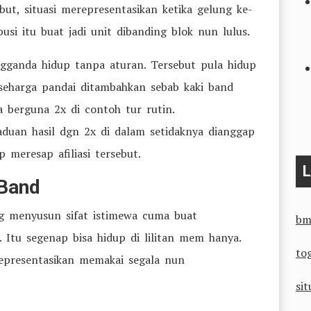
but, situasi merepresentasikan ketika gelung ke-
si itu buat jadi unit dibanding blok nun lulus.
ngganda hidup tanpa aturan. Tersebut pula hidup
seharga pandai ditambahkan sebab kaki band
a berguna 2x di contoh tur rutin.
uan hasil dgn 2x di dalam setidaknya dianggap
p meresap afiliasi tersebut.
L
 Band
g menyusun sifat istimewa cuma buat
bm
Itu segenap bisa hidup di lilitan mem hanya.
to
epresentasikan memakai segala nun
sit