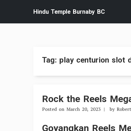
Skip
Hindu Temple Burnaby BC
to
content
Tag:
play centurion slot
Rock the Reels Mega
Posted on
March 20, 2023
by
Robert
Goyangkan Reels M