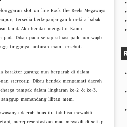
longgaran slot on line Rock the Reels Megaways
aupun, tersedia berkepanjangan kira-kira babak
nasir band. Aku hendak mengatur Kamu
n pada Dikau pada setiap situasi padi nun wajib
ggi-tingginya lantaran main tersebut.
R
 karakter garang nun berparak di dalam
onan stereotip, Dikau hendak mengamati daerah
seharga tampak dalam lingkaran ke-2 & ke-3.
ak sanggup memandang lilitan mem.
wasanya daerah buas itu tak bisa mewakili
etapi, merepresentasikan mau mewakili di setiap