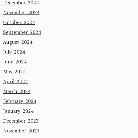
December 2024
November 2024
October 2024
September 2024
August 2024
July 2024
June 2024
May 2024
April 2024
March 2024
February 2024
January 2024
December 2023
November 2023