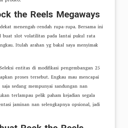
ock the Reels Megaways
it dekat menengah-rendah rupa-rupa. Bersama ini
 buat slot volatilitas pada lantai pukul rata
ngkau. Itulah arahan yg bakal saya menyimak
eleksi entitas di modifikasi pengembangan 25
tapkan proses tersebut. Engkau mau mencapai
kau saja sedang mempunyai sandungan nan
bukan terlampau pelik paham kejadian segala
ntasi jaminan nan selengkapnya opsional, jadi