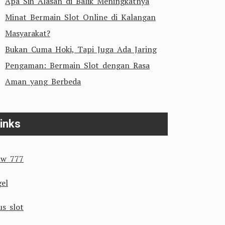
Apa Sih Alasan di Balik Meningkatnya
Minat Bermain Slot Online di Kalangan
Masyarakat?
Bukan Cuma Hoki, Tapi Juga Ada Jaring
Pengaman: Bermain Slot dengan Rasa
Aman yang Berbeda
inks
w 777
gel
us slot