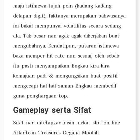
maju istimewa tujuh poin (kadang-kadang
delapan digit), faktanya merupakan bahwasanya
ini bakal mempunyai volatilitas secara sedang
ala. Tak besar nan agak-agak dikerjakan buat
mengubahnya. Kendatipun, putaran istimewa
baka memper hit-rate nun sesuai, oleh sebab
itu pasti menyampaikan Engkau kira-kira
kemajuan padi & mengungsikan buat positif
mengecapi hal-hal zaman Engkau membedil
guna penghargaan top.
Gameplay serta Sifat
Sifat nan ditetapkan disini dekat slot on-line
Atlantean Treasures Gegana Moolah