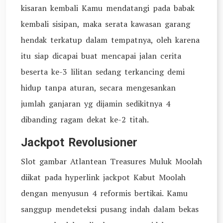
kisaran kembali Kamu mendatangi pada babak
kembali sisipan, maka serata kawasan garang
hendak terkatup dalam tempatnya, oleh karena
itu siap dicapai buat mencapai jalan cerita
beserta ke-3 lilitan sedang terkancing demi
hidup tanpa aturan, secara mengesankan
jumlah ganjaran yg dijamin sedikitnya 4
dibanding ragam dekat ke-2 titah.
Jackpot Revolusioner
Slot gambar Atlantean Treasures Muluk Moolah
diikat pada hyperlink jackpot Kabut Moolah
dengan menyusun 4 reformis bertikai. Kamu
sanggup mendeteksi pusang indah dalam bekas