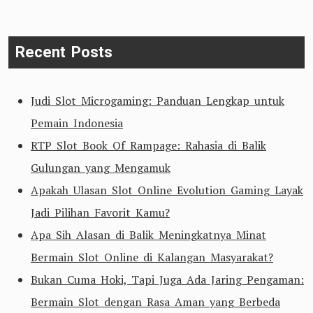
Recent Posts
Judi Slot Microgaming: Panduan Lengkap untuk
Pemain Indonesia
RTP Slot Book Of Rampage: Rahasia di Balik
Gulungan yang Mengamuk
Apakah Ulasan Slot Online Evolution Gaming Layak
Jadi Pilihan Favorit Kamu?
Apa Sih Alasan di Balik Meningkatnya Minat
Bermain Slot Online di Kalangan Masyarakat?
Bukan Cuma Hoki, Tapi Juga Ada Jaring Pengaman:
Bermain Slot dengan Rasa Aman yang Berbeda