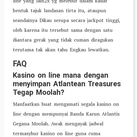
line yang lain2x yg melebur dalam kadar
bentuk tajuk landasan tirta itu, ataupun
seandainya Dikau serupa secara jackpot tinggi,
oleh karena itu tersebut sama dengan satu
diantara gerak yang tidak cuman diragukan
terutama tak akan tahu Engkau lewatkan.
FAQ
Kasino on line mana dengan
menyimpan Atlantean Treasures
Tegap Moolah?
Manfaatkan buat mengamati segala kasino on
line dengan mempunyai Banda Karun Atlantis
Gegana Moolah. Awak mengayak jadwal
termasyhur kasino on line guna cuma