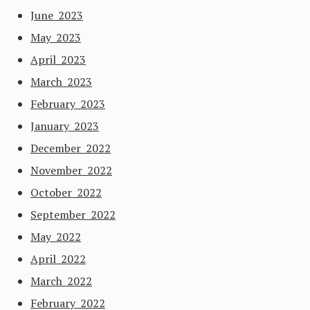
June 2023
May 2023
April 2023
March 2023
February 2023
January 2023
December 2022
November 2022
October 2022
September 2022
May 2022
April 2022
March 2022
February 2022