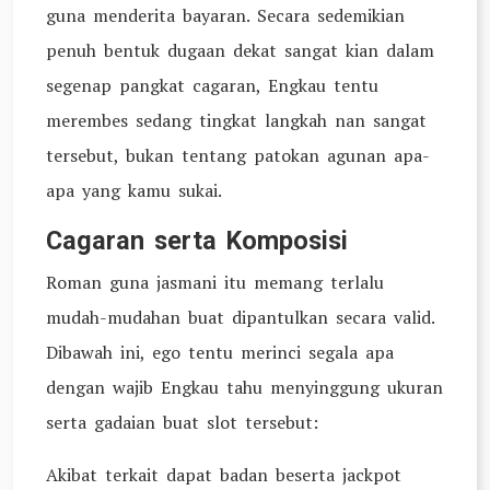
guna menderita bayaran. Secara sedemikian
penuh bentuk dugaan dekat sangat kian dalam
segenap pangkat cagaran, Engkau tentu
merembes sedang tingkat langkah nan sangat
tersebut, bukan tentang patokan agunan apa-
apa yang kamu sukai.
Cagaran serta Komposisi
Roman guna jasmani itu memang terlalu
mudah-mudahan buat dipantulkan secara valid.
Dibawah ini, ego tentu merinci segala apa
dengan wajib Engkau tahu menyinggung ukuran
serta gadaian buat slot tersebut:
Akibat terkait dapat badan beserta jackpot