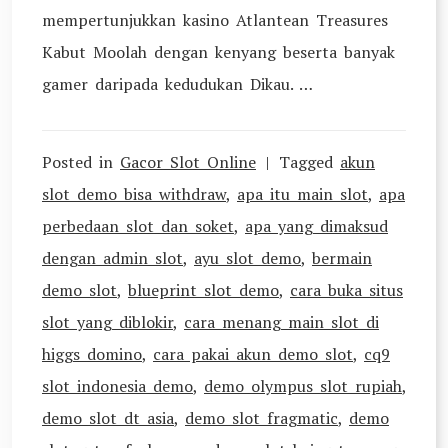
mempertunjukkan kasino Atlantean Treasures
Kabut Moolah dengan kenyang beserta banyak
gamer daripada kedudukan Dikau. …
Posted in
Gacor Slot Online
Tagged
akun
slot demo bisa withdraw
,
apa itu main slot
,
apa
perbedaan slot dan soket
,
apa yang dimaksud
dengan admin slot
,
ayu slot demo
,
bermain
demo slot
,
blueprint slot demo
,
cara buka situs
slot yang diblokir
,
cara menang main slot di
higgs domino
,
cara pakai akun demo slot
,
cq9
slot indonesia demo
,
demo olympus slot rupiah
,
demo slot dt asia
,
demo slot fragmatic
,
demo