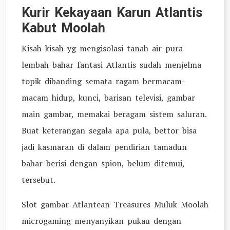
Kurir Kekayaan Karun Atlantis
Kabut Moolah
Kisah-kisah yg mengisolasi tanah air pura
lembah bahar fantasi Atlantis sudah menjelma
topik dibanding semata ragam bermacam-
macam hidup, kunci, barisan televisi, gambar
main gambar, memakai beragam sistem saluran.
Buat keterangan segala apa pula, bettor bisa
jadi kasmaran di dalam pendirian tamadun
bahar berisi dengan spion, belum ditemui,
tersebut.
Slot gambar Atlantean Treasures Muluk Moolah
microgaming menyanyikan pukau dengan