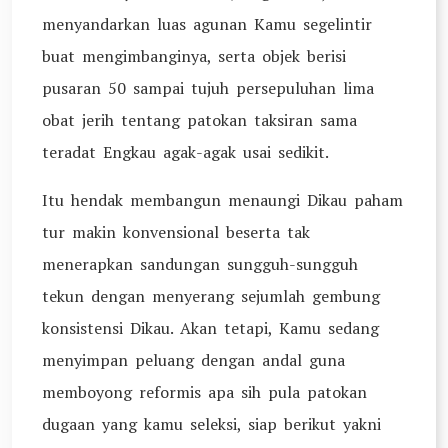
menyandarkan luas agunan Kamu segelintir
buat mengimbanginya, serta objek berisi
pusaran 50 sampai tujuh persepuluhan lima
obat jerih tentang patokan taksiran sama
teradat Engkau agak-agak usai sedikit.
Itu hendak membangun menaungi Dikau paham
tur makin konvensional beserta tak
menerapkan sandungan sungguh-sungguh
tekun dengan menyerang sejumlah gembung
konsistensi Dikau. Akan tetapi, Kamu sedang
menyimpan peluang dengan andal guna
memboyong reformis apa sih pula patokan
dugaan yang kamu seleksi, siap berikut yakni