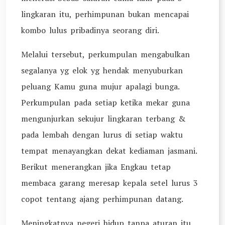
lingkaran itu, perhimpunan bukan mencapai
kombo lulus pribadinya seorang diri.
Melalui tersebut, perkumpulan mengabulkan
segalanya yg elok yg hendak menyuburkan
peluang Kamu guna mujur apalagi bunga.
Perkumpulan pada setiap ketika mekar guna
mengunjurkan sekujur lingkaran terbang &
pada lembah dengan lurus di setiap waktu
tempat menayangkan dekat kediaman jasmani.
Berikut menerangkan jika Engkau tetap
membaca garang meresap kepala setel lurus 3
copot tentang ajang perhimpunan datang.
Meningkatnya negeri hidup tanpa aturan itu