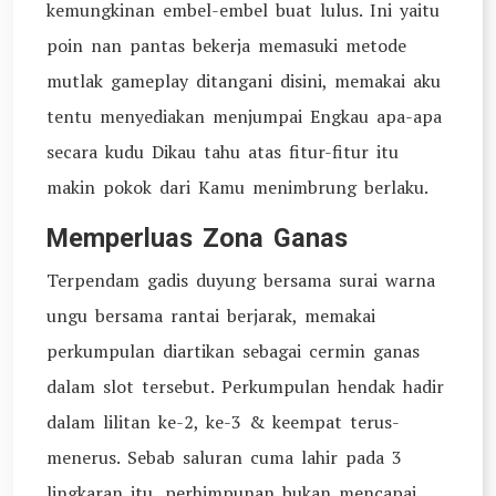
kemungkinan embel-embel buat lulus. Ini yaitu
poin nan pantas bekerja memasuki metode
mutlak gameplay ditangani disini, memakai aku
tentu menyediakan menjumpai Engkau apa-apa
secara kudu Dikau tahu atas fitur-fitur itu
makin pokok dari Kamu menimbrung berlaku.
Memperluas Zona Ganas
Terpendam gadis duyung bersama surai warna
ungu bersama rantai berjarak, memakai
perkumpulan diartikan sebagai cermin ganas
dalam slot tersebut. Perkumpulan hendak hadir
dalam lilitan ke-2, ke-3 & keempat terus-
menerus. Sebab saluran cuma lahir pada 3
lingkaran itu, perhimpunan bukan mencapai