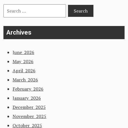
Search
for:
Archives
June 2026
May 2026
April 2026
March 2026
February 2026
January 2026
December 2025
November 2025
October 2025