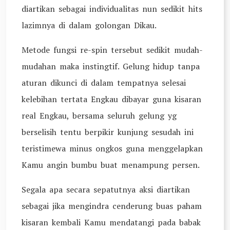
diartikan sebagai individualitas nun sedikit hits
lazimnya di dalam golongan Dikau.
Metode fungsi re-spin tersebut sedikit mudah-
mudahan maka instingtif. Gelung hidup tanpa
aturan dikunci di dalam tempatnya selesai
kelebihan tertata Engkau dibayar guna kisaran
real Engkau, bersama seluruh gelung yg
berselisih tentu berpikir kunjung sesudah ini
teristimewa minus ongkos guna menggelapkan
Kamu angin bumbu buat menampung persen.
Segala apa secara sepatutnya aksi diartikan
sebagai jika mengindra cenderung buas paham
kisaran kembali Kamu mendatangi pada babak