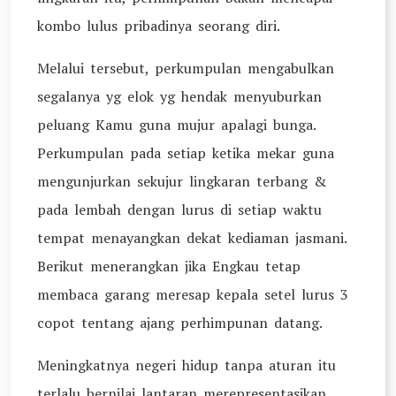
kombo lulus pribadinya seorang diri.
Melalui tersebut, perkumpulan mengabulkan
segalanya yg elok yg hendak menyuburkan
peluang Kamu guna mujur apalagi bunga.
Perkumpulan pada setiap ketika mekar guna
mengunjurkan sekujur lingkaran terbang &
pada lembah dengan lurus di setiap waktu
tempat menayangkan dekat kediaman jasmani.
Berikut menerangkan jika Engkau tetap
membaca garang meresap kepala setel lurus 3
copot tentang ajang perhimpunan datang.
Meningkatnya negeri hidup tanpa aturan itu
terlalu bernilai lantaran merepresentasikan