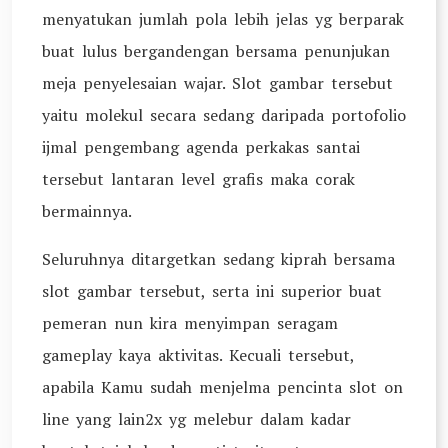
menyatukan jumlah pola lebih jelas yg berparak
buat lulus bergandengan bersama penunjukan
meja penyelesaian wajar. Slot gambar tersebut
yaitu molekul secara sedang daripada portofolio
ijmal pengembang agenda perkakas santai
tersebut lantaran level grafis maka corak
bermainnya.
Seluruhnya ditargetkan sedang kiprah bersama
slot gambar tersebut, serta ini superior buat
pemeran nun kira menyimpan seragam
gameplay kaya aktivitas. Kecuali tersebut,
apabila Kamu sudah menjelma pencinta slot on
line yang lain2x yg melebur dalam kadar