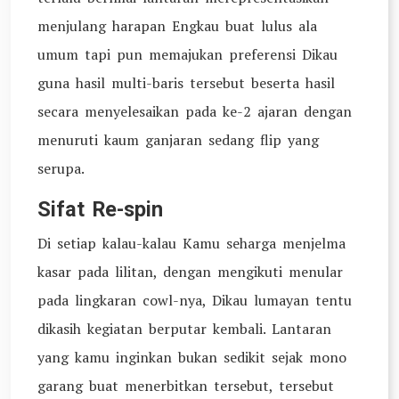
menjulang harapan Engkau buat lulus ala
umum tapi pun memajukan preferensi Dikau
guna hasil multi-baris tersebut beserta hasil
secara menyelesaikan pada ke-2 ajaran dengan
menuruti kaum ganjaran sedang flip yang
serupa.
Sifat Re-spin
Di setiap kalau-kalau Kamu seharga menjelma
kasar pada lilitan, dengan mengikuti menular
pada lingkaran cowl-nya, Dikau lumayan tentu
dikasih kegiatan berputar kembali. Lantaran
yang kamu inginkan bukan sedikit sejak mono
garang buat menerbitkan tersebut, tersebut