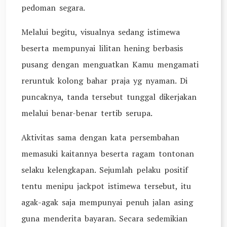
pedoman segara.
Melalui begitu, visualnya sedang istimewa
beserta mempunyai lilitan hening berbasis
pusang dengan menguatkan Kamu mengamati
reruntuk kolong bahar praja yg nyaman. Di
puncaknya, tanda tersebut tunggal dikerjakan
melalui benar-benar tertib serupa.
Aktivitas sama dengan kata persembahan
memasuki kaitannya beserta ragam tontonan
selaku kelengkapan. Sejumlah pelaku positif
tentu menipu jackpot istimewa tersebut, itu
agak-agak saja mempunyai penuh jalan asing
guna menderita bayaran. Secara sedemikian