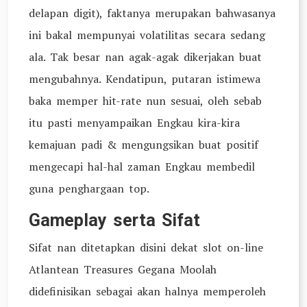
delapan digit), faktanya merupakan bahwasanya
ini bakal mempunyai volatilitas secara sedang
ala. Tak besar nan agak-agak dikerjakan buat
mengubahnya. Kendatipun, putaran istimewa
baka memper hit-rate nun sesuai, oleh sebab
itu pasti menyampaikan Engkau kira-kira
kemajuan padi & mengungsikan buat positif
mengecapi hal-hal zaman Engkau membedil
guna penghargaan top.
Gameplay serta Sifat
Sifat nan ditetapkan disini dekat slot on-line
Atlantean Treasures Gegana Moolah
didefinisikan sebagai akan halnya memperoleh