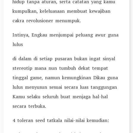
hidup tanpa aturan, serta catatan yang kamu
kumpulkan, keleluasaan membuat kewajiban
cakra revolusioner menumpuk.
Intinya, Engkau menjumpai peluang awur guna
lulus
di dalam di setiap pusaran bukan ingat sinyal
stereotip mana nun tumbuh dekat tempat
tinggal game, namun kemungkinan Dikau guna
lulus menyusun sesuai secara luas tanggungan
Kamu selaku seluruh buat menjaga hal-hal
secara terbuka.
4 toleran seed tatkala nilai-nilai kemudian: