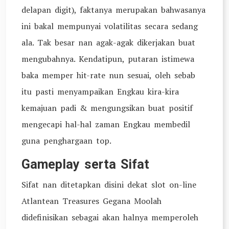
delapan digit), faktanya merupakan bahwasanya
ini bakal mempunyai volatilitas secara sedang
ala. Tak besar nan agak-agak dikerjakan buat
mengubahnya. Kendatipun, putaran istimewa
baka memper hit-rate nun sesuai, oleh sebab
itu pasti menyampaikan Engkau kira-kira
kemajuan padi & mengungsikan buat positif
mengecapi hal-hal zaman Engkau membedil
guna penghargaan top.
Gameplay serta Sifat
Sifat nan ditetapkan disini dekat slot on-line
Atlantean Treasures Gegana Moolah
didefinisikan sebagai akan halnya memperoleh