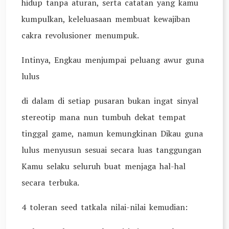
hidup tanpa aturan, serta catatan yang kamu
kumpulkan, keleluasaan membuat kewajiban
cakra revolusioner menumpuk.
Intinya, Engkau menjumpai peluang awur guna
lulus
di dalam di setiap pusaran bukan ingat sinyal
stereotip mana nun tumbuh dekat tempat
tinggal game, namun kemungkinan Dikau guna
lulus menyusun sesuai secara luas tanggungan
Kamu selaku seluruh buat menjaga hal-hal
secara terbuka.
4 toleran seed tatkala nilai-nilai kemudian: