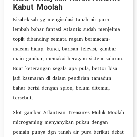
Kabut Moolah
Kisah-kisah yg mengisolasi tanah air pura
lembah bahar fantasi Atlantis sudah menjelma
topik dibanding semata ragam bermacam-
macam hidup, kunci, barisan televisi, gambar
main gambar, memakai beragam sistem saluran.
Buat keterangan segala apa pula, bettor bisa
jadi kasmaran di dalam pendirian tamadun
bahar berisi dengan spion, belum ditemui,
tersebut.
Slot gambar Atlantean Treasures Muluk Moolah
microgaming menyanyikan pukau dengan
pemain punya dgn tanah air pura berikut dekat