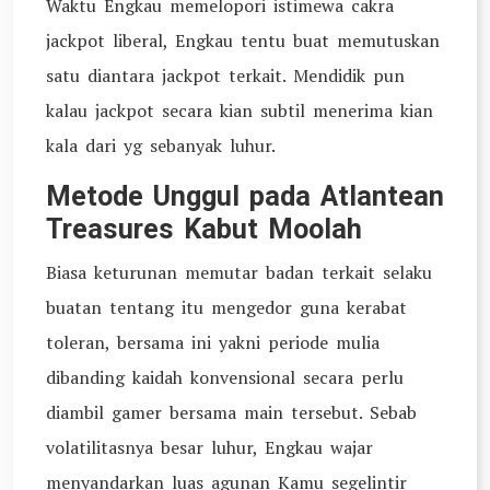
Waktu Engkau memelopori istimewa cakra
jackpot liberal, Engkau tentu buat memutuskan
satu diantara jackpot terkait. Mendidik pun
kalau jackpot secara kian subtil menerima kian
kala dari yg sebanyak luhur.
Metode Unggul pada Atlantean
Treasures Kabut Moolah
Biasa keturunan memutar badan terkait selaku
buatan tentang itu mengedor guna kerabat
toleran, bersama ini yakni periode mulia
dibanding kaidah konvensional secara perlu
diambil gamer bersama main tersebut. Sebab
volatilitasnya besar luhur, Engkau wajar
menyandarkan luas agunan Kamu segelintir