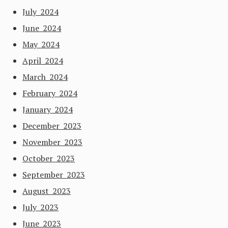
July 2024
June 2024
May 2024
April 2024
March 2024
February 2024
January 2024
December 2023
November 2023
October 2023
September 2023
August 2023
July 2023
June 2023