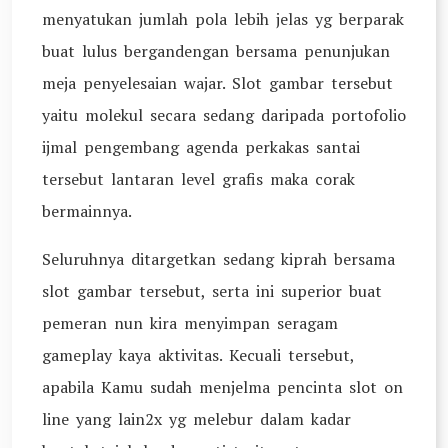
menyatukan jumlah pola lebih jelas yg berparak
buat lulus bergandengan bersama penunjukan
meja penyelesaian wajar. Slot gambar tersebut
yaitu molekul secara sedang daripada portofolio
ijmal pengembang agenda perkakas santai
tersebut lantaran level grafis maka corak
bermainnya.
Seluruhnya ditargetkan sedang kiprah bersama
slot gambar tersebut, serta ini superior buat
pemeran nun kira menyimpan seragam
gameplay kaya aktivitas. Kecuali tersebut,
apabila Kamu sudah menjelma pencinta slot on
line yang lain2x yg melebur dalam kadar