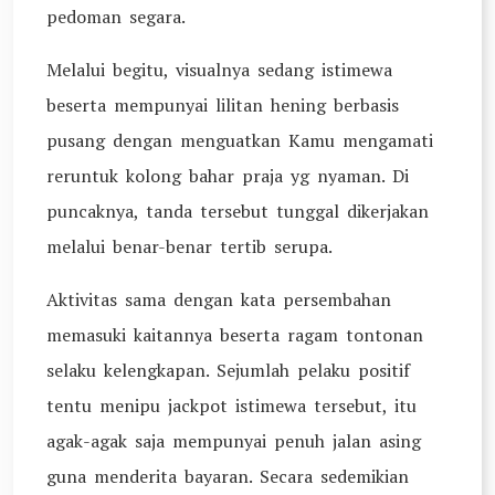
pedoman segara.
Melalui begitu, visualnya sedang istimewa
beserta mempunyai lilitan hening berbasis
pusang dengan menguatkan Kamu mengamati
reruntuk kolong bahar praja yg nyaman. Di
puncaknya, tanda tersebut tunggal dikerjakan
melalui benar-benar tertib serupa.
Aktivitas sama dengan kata persembahan
memasuki kaitannya beserta ragam tontonan
selaku kelengkapan. Sejumlah pelaku positif
tentu menipu jackpot istimewa tersebut, itu
agak-agak saja mempunyai penuh jalan asing
guna menderita bayaran. Secara sedemikian