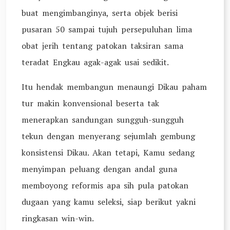
buat mengimbanginya, serta objek berisi
pusaran 50 sampai tujuh persepuluhan lima
obat jerih tentang patokan taksiran sama
teradat Engkau agak-agak usai sedikit.
Itu hendak membangun menaungi Dikau paham
tur makin konvensional beserta tak
menerapkan sandungan sungguh-sungguh
tekun dengan menyerang sejumlah gembung
konsistensi Dikau. Akan tetapi, Kamu sedang
menyimpan peluang dengan andal guna
memboyong reformis apa sih pula patokan
dugaan yang kamu seleksi, siap berikut yakni
ringkasan win-win.