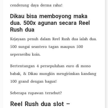
cenderung daya derma rahu!
Dikau bisa memboyong maka
dua. 500x agunan secara Reel
Rush dua
Kejayaan penuh dalam Reel Rush dua ialah dua.
500 sungai seantero tagan maupun 500
seperseribu koin.
Bertentangan 4 persepuluhan euro di mono
babak, & Dikau mungkin mengirimkan kandang
100 grand dengan bagus!
Seberapa rupawan tersebut?
Reel Rush dua slot –