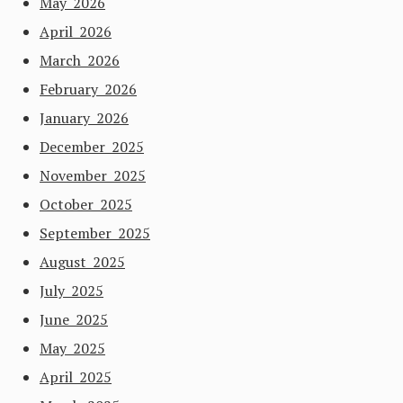
May 2026
April 2026
March 2026
February 2026
January 2026
December 2025
November 2025
October 2025
September 2025
August 2025
July 2025
June 2025
May 2025
April 2025