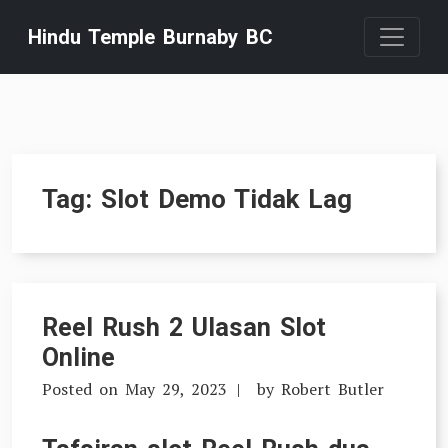
Skip
Hindu Temple Burnaby BC
to
content
Tag:
Slot Demo Tidak Lag
Reel Rush 2 Ulasan Slot
Online
Posted on
May 29, 2023
by
Robert Butler