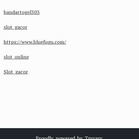
bandartogel303
slot gacor
https://www.bluefugu.com/
slot online
Slot gacor
Proudly powered by
Tryvary
.