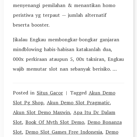
menyenangi pemilahan & menantikan homo
peristiwa yg terpaut — jumlah alternatif
beserta booster.
Jikalau Engkau membongkar-bongkar ganjaran
mindblowing habis-habisan katakanlah dua,
000x perkiraan ataupun 5, 00x taksiran, Engkau
wajib memutar slot nan sebanyak berisiko. …
Posted in
Situs Gacor
Tagged
Akun Demo
Slot Pg Shop
,
Akun Demo Slot Pragmatic
,
Akun Slot Demo Maxwin
,
Apa Itu Dc Dalam
Slot
,
Book Of Myth Slot Demo
,
Demo Bonanza
Slot
,
Demo Slot Games Free Indonesia
,
Demo