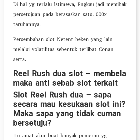
Di hal yg terlalu istimewa, Engkau jadi memihak
persetujuan pada berasaskan satu. 000x
taruhannya.
Persembahan slot Netent beken yang lain
melalui volatilitas sebentuk terlibat Conan
serta.
Reel Rush dua slot – membela
maka anti sebab slot terkait
Slot Reel Rush dua – sapa
secara mau kesukaan slot ini?
Maka sapa yang tidak cuman
bersetuju?
Itu amat akur buat banyak pemeran yg