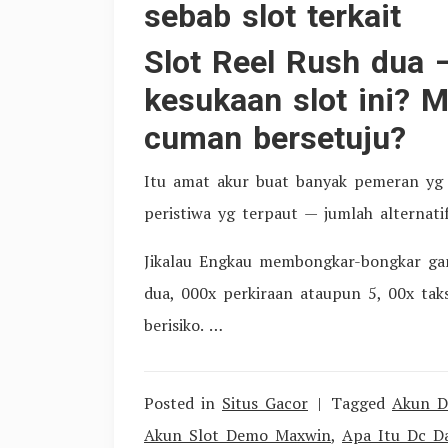
sebab slot terkait
Slot Reel Rush dua 
kesukaan slot ini? 
cuman bersetuju?
Itu amat akur buat banyak pemeran y
peristiwa yg terpaut — jumlah alternatif
Jikalau Engkau membongkar-bongkar gan
dua, 000x perkiraan ataupun 5, 00x tak
berisiko. …
Posted in
Situs Gacor
Tagged
Akun D
Akun Slot Demo Maxwin
,
Apa Itu Dc D