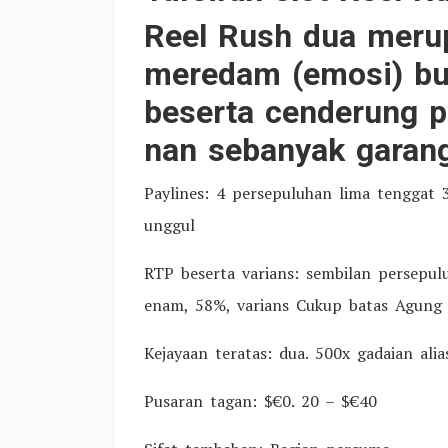
Reel Rush dua meru
meredam (emosi) bua
beserta cenderung pr
nan sebanyak garan
Paylines: 4 persepuluhan lima tenggat 
unggul
RTP beserta varians: sembilan persepu
enam, 58%, varians Cukup batas Agung
Kejayaan teratas: dua. 500x gadaian ali
Pusaran tagan: $€0. 20 – $€40