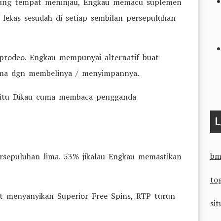
lung tempat meninjau, Engkau memacu suplemen
lekas sesudah di setiap sembilan persepuluhan
prodeo. Engkau mempunyai alternatif buat
ma dgn membelinya / menyimpannya.
yaitu Dikau cuma membaca pengganda
L
bm
rsepuluhan lima. 53% jikalau Engkau memastikan
to
at menyanyikan Superior Free Spins, RTP turun
sit