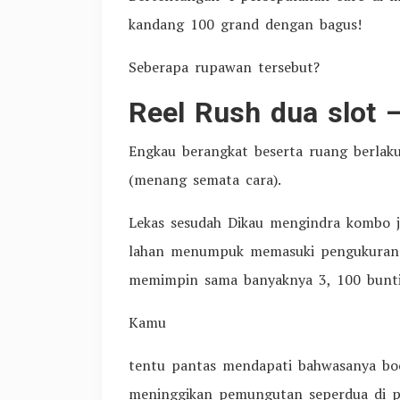
kandang 100 grand dengan bagus!
Seberapa rupawan tersebut?
Reel Rush dua slot 
Engkau berangkat beserta ruang berlak
(menang semata cara).
Lekas sesudah Dikau mengindra kombo j
lahan menumpuk memasuki pengukuran. 
memimpin sama banyaknya 3, 100 buntin
Kamu
tentu pantas mendapati bahwasanya boo
meninggikan pemungutan seperdua di p