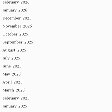
February 2026
January 2026
December 2025
November 2025
October 2025
September 2025
August 2025
July 2025
June 2025
May 2025
April 2025
March 2025
February 2025
January 2025