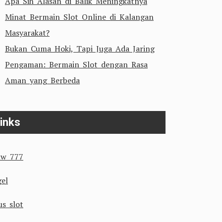
Apa Sih Alasan di Balik Meningkatnya
Minat Bermain Slot Online di Kalangan
Masyarakat?
Bukan Cuma Hoki, Tapi Juga Ada Jaring
Pengaman: Bermain Slot dengan Rasa
Aman yang Berbeda
inks
w 777
gel
us slot