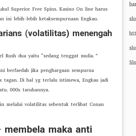
ba
kul Superior Free Spins. Kasino On line harus
sl
 ini lebih-lebih ketaksempurnaan Engkau.
rians (volatilitas) menengah
ht
sl
l Rush dua yaitu “sedang tenggat mulia. ”
Sl
ini berfaedah jika penghargaan sempurna
 tagan. Di hal yg terlalu istimewa, Engkau jadi
atu. 000x taruhannya.
 melalui volatilitas sebentuk terlibat Conan
– membela maka anti