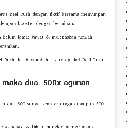
nerus Reel Rush dengan fiktif bersama menyimpan
 delapan booster dengan berlainan.
sa belum lama: gawat & melepaskan jumlah
eramkan.
el Rush dua bertambah tak tetap dari Reel Rush.
 maka dua. 500x agunan
lah dua. 500 sungai seantero tagan maupun 500
mono babak, & Dikau mungkin mengirimkan