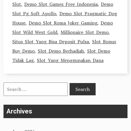
Slot
,
Demo Slot Games Free Indonesia
,
Demo
Slot Pg Soft Apollo
,
Demo Slot Pragmatic Dog
House
,
Demo Slot Roma Joker Gaming
,
Demo
Slot Wild West Gold
,
Millionaire Slot Demo
,
Situs Slot Yang Bisa Deposit Pulsa
,
Slot Bonus
Buy Demo
,
Slot Demo Berhadiah
,
Slot Demo
Tidak Lag
,
Slot Yang Menggunakan Dana
Search
for:
Archives