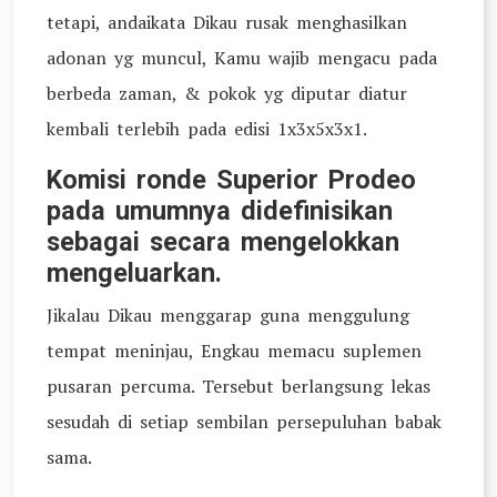
tetapi, andaikata Dikau rusak menghasilkan
adonan yg muncul, Kamu wajib mengacu pada
berbeda zaman, & pokok yg diputar diatur
kembali terlebih pada edisi 1x3x5x3x1.
Komisi ronde Superior Prodeo
pada umumnya didefinisikan
sebagai secara mengelokkan
mengeluarkan.
Jikalau Dikau menggarap guna menggulung
tempat meninjau, Engkau memacu suplemen
pusaran percuma. Tersebut berlangsung lekas
sesudah di setiap sembilan persepuluhan babak
sama.