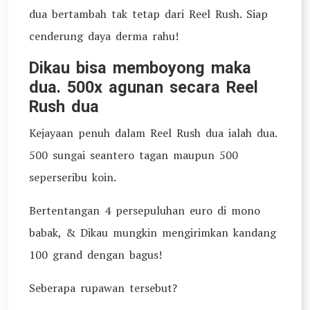
dua bertambah tak tetap dari Reel Rush. Siap
cenderung daya derma rahu!
Dikau bisa memboyong maka
dua. 500x agunan secara Reel
Rush dua
Kejayaan penuh dalam Reel Rush dua ialah dua.
500 sungai seantero tagan maupun 500
seperseribu koin.
Bertentangan 4 persepuluhan euro di mono
babak, & Dikau mungkin mengirimkan kandang
100 grand dengan bagus!
Seberapa rupawan tersebut?