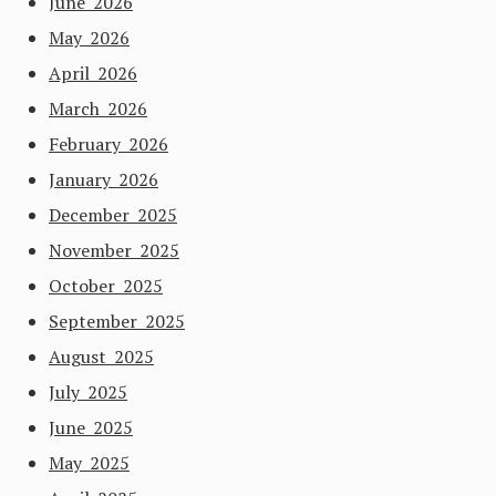
June 2026
May 2026
April 2026
March 2026
February 2026
January 2026
December 2025
November 2025
October 2025
September 2025
August 2025
July 2025
June 2025
May 2025