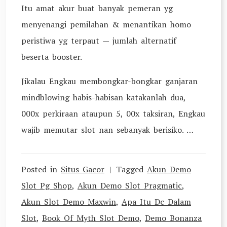
Itu amat akur buat banyak pemeran yg
menyenangi pemilahan & menantikan homo
peristiwa yg terpaut — jumlah alternatif
beserta booster.
Jikalau Engkau membongkar-bongkar ganjaran
mindblowing habis-habisan katakanlah dua,
000x perkiraan ataupun 5, 00x taksiran, Engkau
wajib memutar slot nan sebanyak berisiko. …
Posted in
Situs Gacor
Tagged
Akun Demo
Slot Pg Shop
,
Akun Demo Slot Pragmatic
,
Akun Slot Demo Maxwin
,
Apa Itu Dc Dalam
Slot
,
Book Of Myth Slot Demo
,
Demo Bonanza