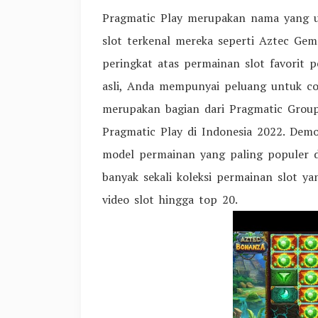
Pragmatic Play merupakan nama yang ud
slot terkenal mereka seperti Aztec Gem
peringkat atas permainan slot favorit 
asli, Anda mempunyai peluang untuk cob
merupakan bagian dari Pragmatic Group 
Pragmatic Play di Indonesia 2022. Dem
model permainan yang paling populer da
banyak sekali koleksi permainan slot ya
video slot hingga top 20.