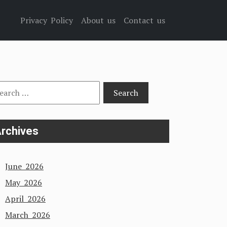
Privacy Policy
About us
Contact us
arch
:
rchives
June 2026
May 2026
April 2026
March 2026