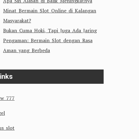
Apa Sih Alasan di Balik Meningkatnya
Minat Bermain Slot Online di Kalangan
Masyarakat?
Bukan Cuma Hoki, Tapi Juga Ada Jaring
Pengaman: Bermain Slot dengan Rasa
Aman yang Berbeda
inks
w 777
gel
us slot