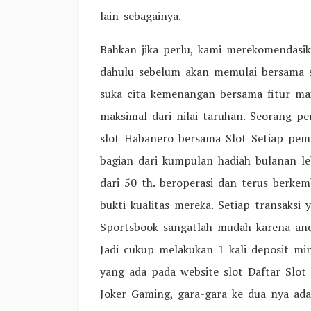
lain sebagainya.
Bahkan jika perlu, kami merekomendasik
dahulu sebelum akan memulai bersama sl
suka cita kemenangan bersama fitur ma
maksimal dari nilai taruhan. Seorang pem
slot Habanero bersama Slot Setiap pem
bagian dari kumpulan hadiah bulanan le
dari 50 th. beroperasi dan terus berk
bukti kualitas mereka. Setiap transaksi 
Sportsbook sangatlah mudah karena anda
Jadi cukup melakukan 1 kali deposit m
yang ada pada website slot Daftar Slo
Joker Gaming, gara-gara ke dua nya ad