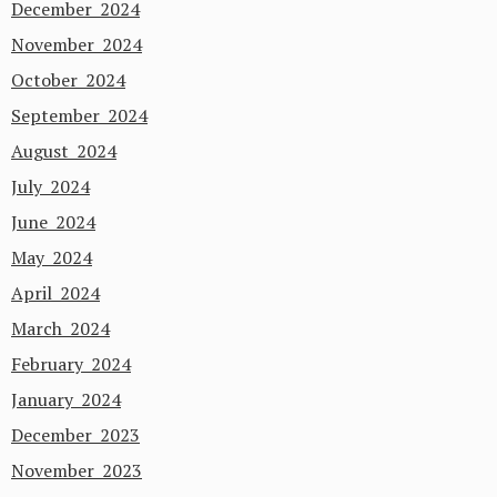
December 2024
November 2024
October 2024
September 2024
August 2024
July 2024
June 2024
May 2024
April 2024
March 2024
February 2024
January 2024
December 2023
November 2023