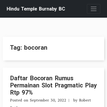
Skip
Hindu Temple Burnaby BC
to
content
Tag:
bocoran
Daftar Bocoran Rumus
Permainan Slot Pragmatic Play
Rtp 97%
Posted on
September 30, 2022
by
Robert