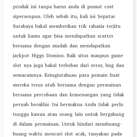
produk ini tanpa harus anda di pumut cost
sipersenpun. Oleh sebab itu, kali ini Seputar
Surabaya bakal memberikan trik rahasia terjitu
untuk kamu agar bisa mendapatkan scatter
bersama dengan mudah dan mendapatkan
jackpot Higgs Domino. Baik situs maupun game
slot nya juga bakal terbebas dari error, bug dan
semacamnya. Keingintahuan para pemain buat
mereka terus utuh bersama dengan permainan
bersama percobaan dan kemenangan yang tidak
pernah berakhir. Ini bermakna Anda tidak perlu
tunggu kawan atau orang lain untuk bergabung
di dalam permainan. Untuk hindari membuang-
buang waktu mencari slot acak, tanyakan pada