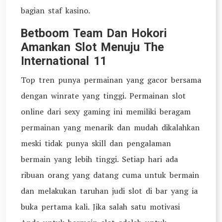
bagian staf kasino.
Betboom Team Dan Hokori
Amankan Slot Menuju The
International 11
Top tren punya permainan yang gacor bersama
dengan winrate yang tinggi. Permainan slot
online dari sexy gaming ini memiliki beragam
permainan yang menarik dan mudah dikalahkan
meski tidak punya skill dan pengalaman
bermain yang lebih tinggi. Setiap hari ada
ribuan orang yang datang cuma untuk bermain
dan melakukan taruhan judi slot di bar yang ia
buka pertama kali. Jika salah satu motivasi