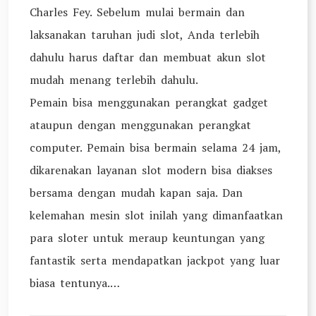
Charles Fey. Sebelum mulai bermain dan
laksanakan taruhan judi slot, Anda terlebih
dahulu harus daftar dan membuat akun slot
mudah menang terlebih dahulu.
Pemain bisa menggunakan perangkat gadget
ataupun dengan menggunakan perangkat
computer. Pemain bisa bermain selama 24 jam,
dikarenakan layanan slot modern bisa diakses
bersama dengan mudah kapan saja. Dan
kelemahan mesin slot inilah yang dimanfaatkan
para sloter untuk meraup keuntungan yang
fantastik serta mendapatkan jackpot yang luar
biasa tentunya.…