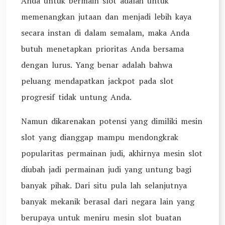
Anda untuk bermain slot adalah untuk
memenangkan jutaan dan menjadi lebih kaya
secara instan di dalam semalam, maka Anda
butuh menetapkan prioritas Anda bersama
dengan lurus. Yang benar adalah bahwa
peluang mendapatkan jackpot pada slot
progresif tidak untung Anda.
Namun dikarenakan potensi yang dimiliki mesin
slot yang dianggap mampu mendongkrak
popularitas permainan judi, akhirnya mesin slot
diubah jadi permainan judi yang untung bagi
banyak pihak. Dari situ pula lah selanjutnya
banyak mekanik berasal dari negara lain yang
berupaya untuk meniru mesin slot buatan