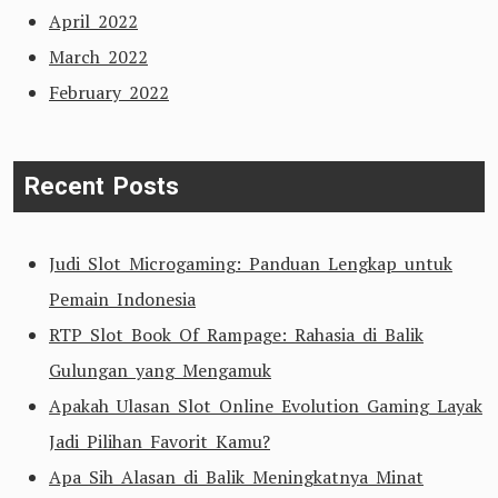
April 2022
March 2022
February 2022
Recent Posts
Judi Slot Microgaming: Panduan Lengkap untuk
Pemain Indonesia
RTP Slot Book Of Rampage: Rahasia di Balik
Gulungan yang Mengamuk
Apakah Ulasan Slot Online Evolution Gaming Layak
Jadi Pilihan Favorit Kamu?
Apa Sih Alasan di Balik Meningkatnya Minat