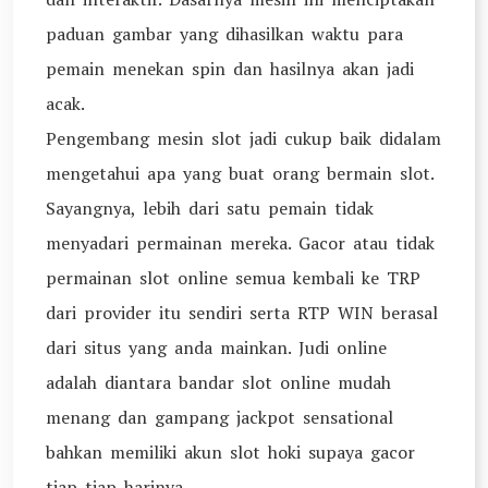
paduan gambar yang dihasilkan waktu para
pemain menekan spin dan hasilnya akan jadi
acak.
Pengembang mesin slot jadi cukup baik didalam
mengetahui apa yang buat orang bermain slot.
Sayangnya, lebih dari satu pemain tidak
menyadari permainan mereka. Gacor atau tidak
permainan slot online semua kembali ke TRP
dari provider itu sendiri serta RTP WIN berasal
dari situs yang anda mainkan. Judi online
adalah diantara bandar slot online mudah
menang dan gampang jackpot sensational
bahkan memiliki akun slot hoki supaya gacor
tiap tiap harinya.