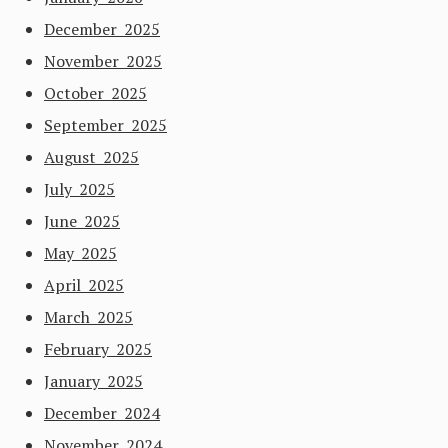
December 2025
November 2025
October 2025
September 2025
August 2025
July 2025
June 2025
May 2025
April 2025
March 2025
February 2025
January 2025
December 2024
November 2024