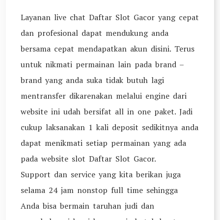
Layanan live chat Daftar Slot Gacor yang cepat
dan profesional dapat mendukung anda
bersama cepat mendapatkan akun disini. Terus
untuk nikmati permainan lain pada brand –
brand yang anda suka tidak butuh lagi
mentransfer dikarenakan melalui engine dari
website ini udah bersifat all in one paket. Jadi
cukup laksanakan 1 kali deposit sedikitnya anda
dapat menikmati setiap permainan yang ada
pada website slot Daftar Slot Gacor.
Support dan service yang kita berikan juga
selama 24 jam nonstop full time sehingga
Anda bisa bermain taruhan judi dan