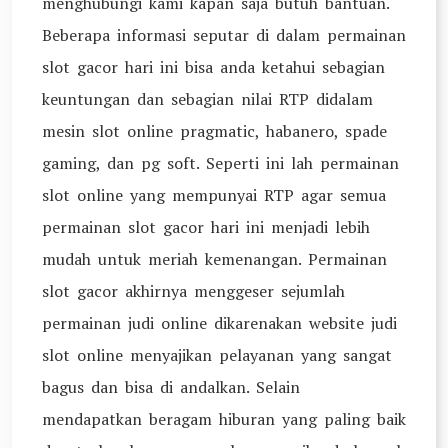
menghubungi kami kapan saja butuh bantuan.
Beberapa informasi seputar di dalam permainan
slot gacor hari ini bisa anda ketahui sebagian
keuntungan dan sebagian nilai RTP didalam
mesin slot online pragmatic, habanero, spade
gaming, dan pg soft. Seperti ini lah permainan
slot online yang mempunyai RTP agar semua
permainan slot gacor hari ini menjadi lebih
mudah untuk meriah kemenangan. Permainan
slot gacor akhirnya menggeser sejumlah
permainan judi online dikarenakan website judi
slot online menyajikan pelayanan yang sangat
bagus dan bisa di andalkan. Selain
mendapatkan beragam hiburan yang paling baik