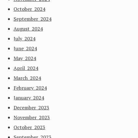
October 2024
September 2024
August 2024
July 2024
June 2024
May 2024
April 2024
March 2024
February 2024
January 2024
December 2023
November 2023
October 2023
September 2023