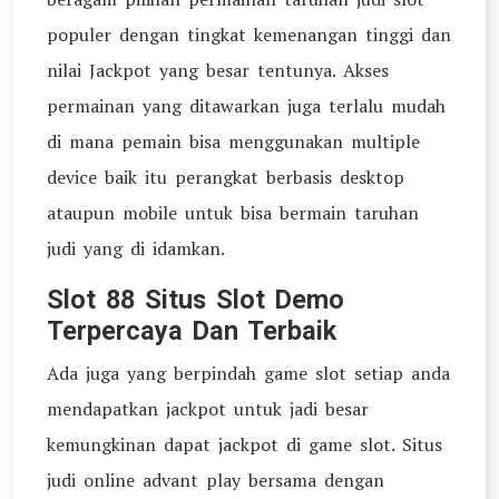
populer dengan tingkat kemenangan tinggi dan
nilai Jackpot yang besar tentunya. Akses
permainan yang ditawarkan juga terlalu mudah
di mana pemain bisa menggunakan multiple
device baik itu perangkat berbasis desktop
ataupun mobile untuk bisa bermain taruhan
judi yang di idamkan.
Slot 88 Situs Slot Demo
Terpercaya Dan Terbaik
Ada juga yang berpindah game slot setiap anda
mendapatkan jackpot untuk jadi besar
kemungkinan dapat jackpot di game slot. Situs
judi online advant play bersama dengan