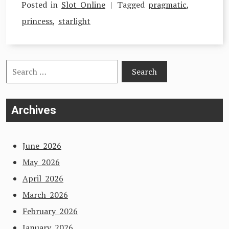
Posted in
Slot Online
Tagged
pragmatic
,
princess
,
starlight
Search
for:
Archives
June 2026
May 2026
April 2026
March 2026
February 2026
January 2026