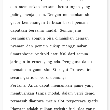
dan memuaskan bersama keuntungan yang
paling menjanjikan. Dengan memainkan slot
gacor kemenangan terbesar bakal pemain
dapatkan bersama mudah. Semua jenis
permainan apapun bisa dimainkan dengan
nyaman dan pemain cukup menggunakan
Smartphone Android atau iOS dari semua
jaringan internet yang ada. Pengguna dapat
memainkan game slot Starlight Princess ini
secara gratis di versi demonya.
Pertama, Anda dapat memainkan game yang
membuahkan tanpa modal, dalam versi demo,
termasuk diantara mesin slot terpercaya gratis.
Playstar adalah pilihan website judi slot yang