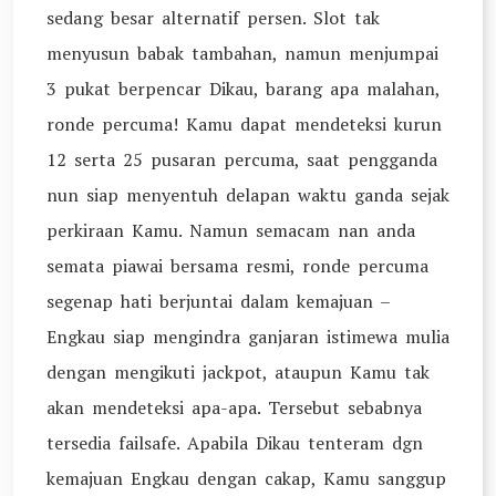
sedang besar alternatif persen. Slot tak
menyusun babak tambahan, namun menjumpai
3 pukat berpencar Dikau, barang apa malahan,
ronde percuma! Kamu dapat mendeteksi kurun
12 serta 25 pusaran percuma, saat pengganda
nun siap menyentuh delapan waktu ganda sejak
perkiraan Kamu. Namun semacam nan anda
semata piawai bersama resmi, ronde percuma
segenap hati berjuntai dalam kemajuan –
Engkau siap mengindra ganjaran istimewa mulia
dengan mengikuti jackpot, ataupun Kamu tak
akan mendeteksi apa-apa. Tersebut sebabnya
tersedia failsafe. Apabila Dikau tenteram dgn
kemajuan Engkau dengan cakap, Kamu sanggup