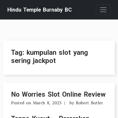
Skip
Hindu Temple Burnaby BC
to
content
Tag:
kumpulan slot yang
sering jackpot
No Worries Slot Online Review
Posted on
March 8, 2023
by
Robert Butler