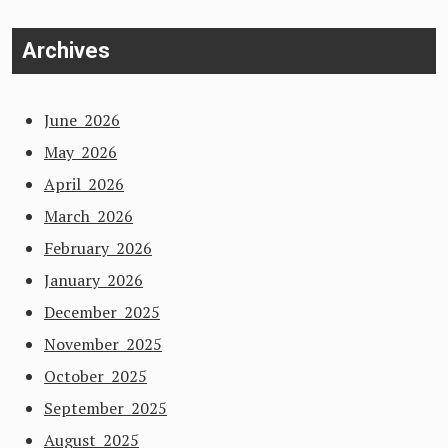
Archives
June 2026
May 2026
April 2026
March 2026
February 2026
January 2026
December 2025
November 2025
October 2025
September 2025
August 2025