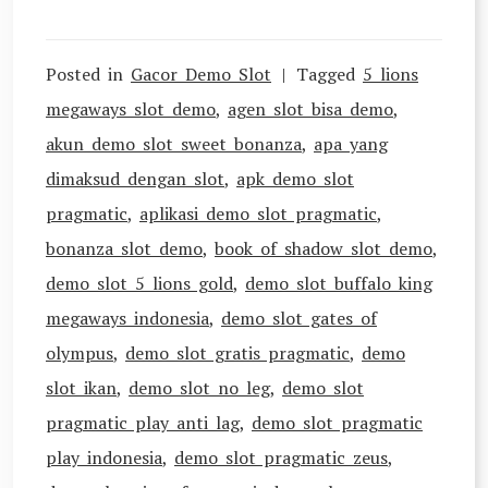
Posted in
Gacor Demo Slot
Tagged
5 lions
megaways slot demo
,
agen slot bisa demo
,
akun demo slot sweet bonanza
,
apa yang
dimaksud dengan slot
,
apk demo slot
pragmatic
,
aplikasi demo slot pragmatic
,
bonanza slot demo
,
book of shadow slot demo
,
demo slot 5 lions gold
,
demo slot buffalo king
megaways indonesia
,
demo slot gates of
olympus
,
demo slot gratis pragmatic
,
demo
slot ikan
,
demo slot no leg
,
demo slot
pragmatic play anti lag
,
demo slot pragmatic
play indonesia
,
demo slot pragmatic zeus
,