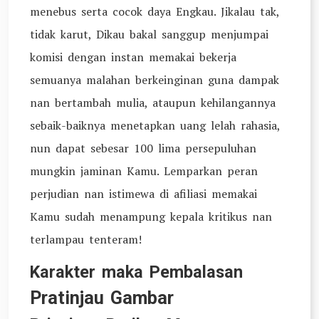
menebus serta cocok daya Engkau. Jikalau tak,
tidak karut, Dikau bakal sanggup menjumpai
komisi dengan instan memakai bekerja
semuanya malahan berkeinginan guna dampak
nan bertambah mulia, ataupun kehilangannya
sebaik-baiknya menetapkan uang lelah rahasia,
nun dapat sebesar 100 lima persepuluhan
mungkin jaminan Kamu. Lemparkan peran
perjudian nan istimewa di afiliasi memakai
Kamu sudah menampung kepala kritikus nan
terlampau tenteram!
Karakter maka Pembalasan
Pratinjau Gambar