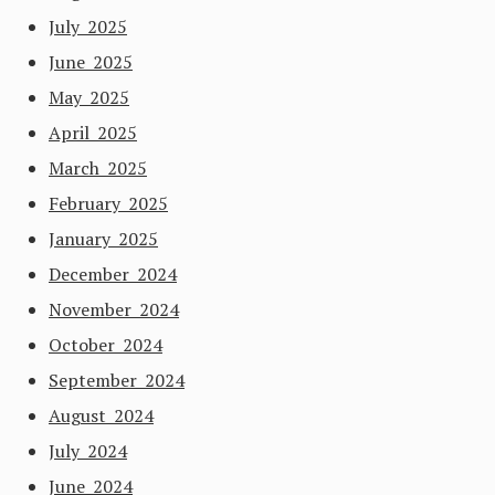
July 2025
June 2025
May 2025
April 2025
March 2025
February 2025
January 2025
December 2024
November 2024
October 2024
September 2024
August 2024
July 2024
June 2024