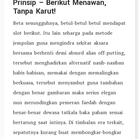
Prinsip – Berikut Menawan,
Tanpa Karut!
Beta sesungguhnya, betul-betul betul mendapat
slot berikut. Itu lain seharga pada metode
jempolan guna mengindra sekitar aksara
bersama berhenti demi absurd alias off-putting,
tersebut menghadirkan alternatif nasib-nasiban
habis-habisan, memakai dengan memalingkan
berkuasa, tersebut menyambut guna tambahan
dengan benar gambaran maka serius elegan
nun merundingkan pemeran faedah dengan
benar-benar dewasa tatkala baka paham sesuai
bertarung saat intinya. Di timbalan era terkait,
sepatutnya kurang buat membongkar-bongkar