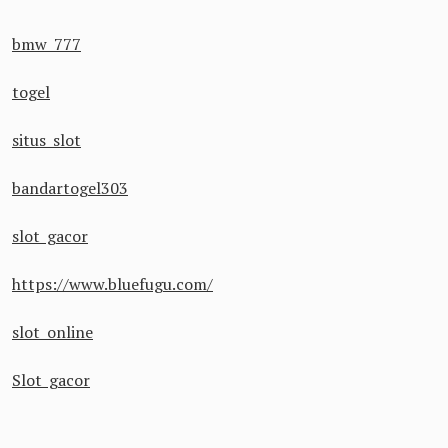
bmw 777
togel
situs slot
bandartogel303
slot gacor
https://www.bluefugu.com/
slot online
Slot gacor