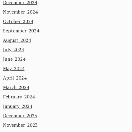
December 2024
November 2024
October 2024
September 2024
August 2024
July 2024
June 2024
May 2024
April 2024
March 2024
February 2024
January 2024
December 2023
November 2023