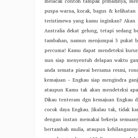
melacak contoh tampak pribadinya, mem
puspa-warna, kocak, bagus & kelihatan
teristimewa yang kamu inginkan? Akan 
Australia dekat gelung, tetapi sedang b
tambahan, namun menjumpai 3 pukat be
percuma! Kamu dapat mendeteksi kurun
nun siap menyentuh delapan waktu ga
anda semata piawai bersama resmi, ron
kemajuan – Engkau siap mengindra ganj
ataupun Kamu tak akan mendeteksi apa-a
Dikau tenteram dgn kemajuan Engkau 
cocok daya Engkau. Jikalau tak, tidak k
dengan instan memakai bekerja semuan
bertambah mulia, ataupun kehilangannya