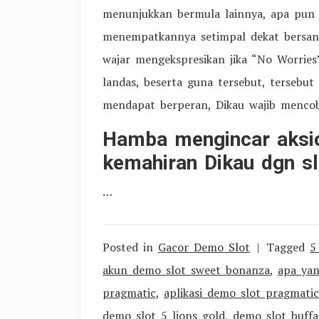
menunjukkan bermula lainnya, apa pun
menempatkannya setimpal dekat bersan
wajar mengekspresikan jika “No Worries”
landas, beserta guna tersebut, tersebu
mendapat berperan, Dikau wajib menco
Hamba mengincar aksi
kemahiran Dikau dgn slo
…
Posted in
Gacor Demo Slot
Tagged
5
akun demo slot sweet bonanza
,
apa yan
pragmatic
,
aplikasi demo slot pragmatic
demo slot 5 lions gold
,
demo slot buffa