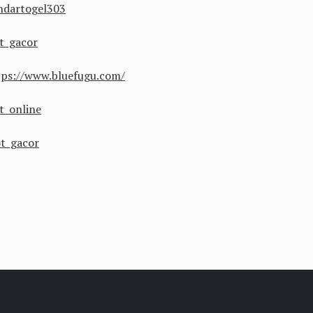
ndartogel303
ot gacor
tps://www.bluefugu.com/
ot online
ot gacor