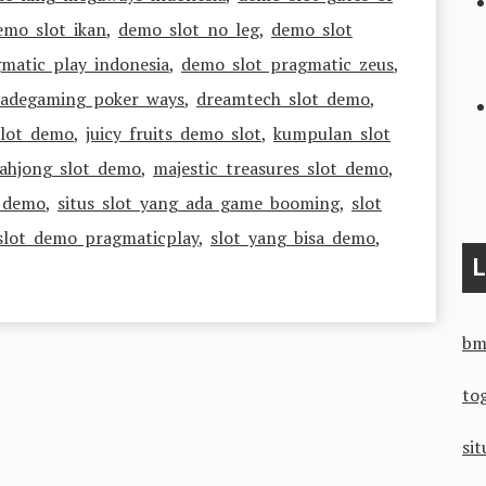
emo slot ikan
,
demo slot no leg
,
demo slot
matic play indonesia
,
demo slot pragmatic zeus
,
padegaming poker ways
,
dreamtech slot demo
,
slot demo
,
juicy fruits demo slot
,
kumpulan slot
ahjong slot demo
,
majestic treasures slot demo
,
n demo
,
situs slot yang ada game booming
,
slot
slot demo pragmaticplay
,
slot yang bisa demo
,
L
bm
to
sit