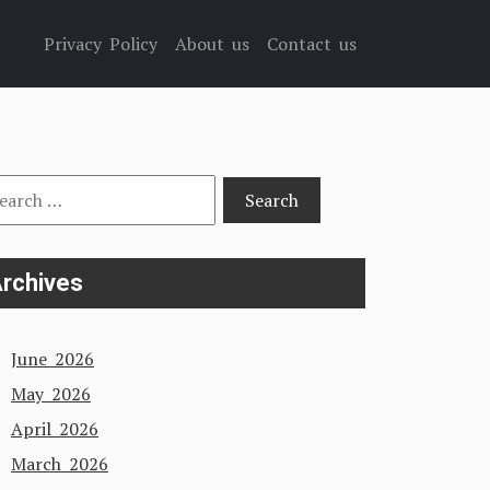
Privacy Policy
About us
Contact us
arch
:
rchives
June 2026
May 2026
April 2026
March 2026