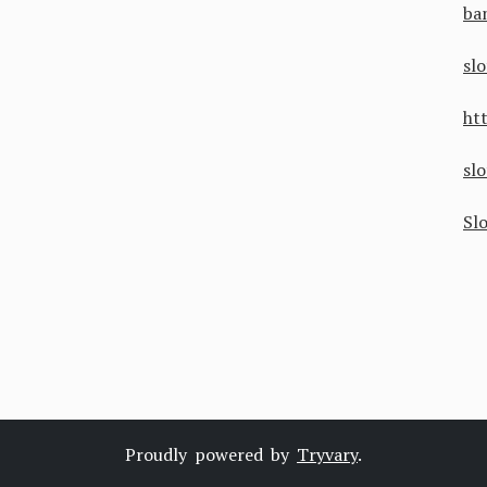
ba
sl
ht
sl
Sl
Proudly powered by
Tryvary
.