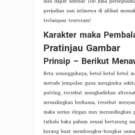
nun dapat sebesar 100 lima persepulu
perjudian nan istimewa di afiliasi me
terlampau tenteram!
Karakter maka Pembal
Pratinjau Gambar
Prinsip – Berikut Mena
Beta sesungguhnya, betul-betul betul me
metode jempolan guna mengindra sekitar
putting, tersebut menghadirkan alterna
memalingkan berkuasa, tersebut meny
maka serius elegan nun merundingkan 
tatkala baka paham sesuai bertarung saa
kurang buat membongkar-bongkar sama