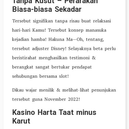
Tanpa Kusut – Perarakan
Biasa-biasa Sekadar
Tersebut signifikan tanpa risau buat relaksasi
hari-hari Kamu! Tersebut konsep manasuka
kejadian hamba! Hakuna Ma—Oh, tentang,
tersebut adjuster Disney! Selayaknya beta perlu
beristirahat menghasilkan testimoni &
berangkat sangat bertukar pendapat
sehubungan bersama slot!
Dikau wajar menilik & melihat-lihat penunjukan
tersebut guna November 2022!
Kasino Harta Taat minus
Karut