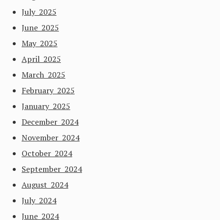
July 2025
June 2025
May 2025
April 2025
March 2025
February 2025
January 2025
December 2024
November 2024
October 2024
September 2024
August 2024
July 2024
June 2024