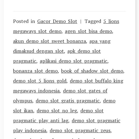
Posted in
Gacor Demo Slot
Tagged
5 lions
megaways slot demo
,
agen slot bisa demo
,
akun demo slot sweet bonanza
,
apa yang
dimaksud dengan slot
,
apk demo slot
pragmatic
,
aplikasi demo slot pragmatic
,
bonanza slot demo
,
book of shadow slot demo
,
demo slot 5 lions gold
,
demo slot buffalo king
megaways indonesia
,
demo slot gates of
olympus
,
demo slot gratis pragmatic
,
demo
slot ikan
,
demo slot no leg
,
demo slot
pragmatic play anti lag
,
demo slot pragmatic
play indonesia
,
demo slot pragmatic zeus
,