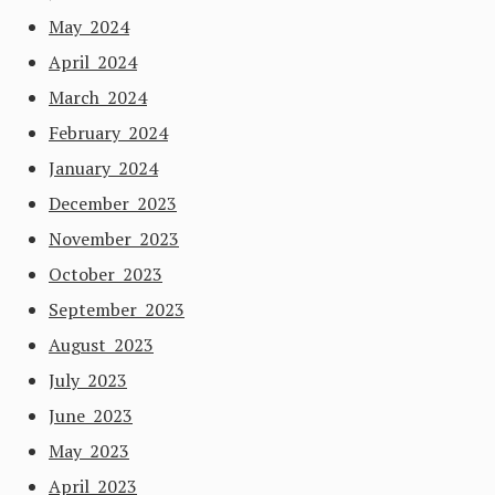
May 2024
April 2024
March 2024
February 2024
January 2024
December 2023
November 2023
October 2023
September 2023
August 2023
July 2023
June 2023
May 2023
April 2023