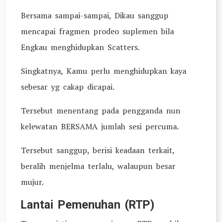
Bersama sampai-sampai, Dikau sanggup
mencapai fragmen prodeo suplemen bila
Engkau menghidupkan Scatters.
Singkatnya, Kamu perlu menghidupkan kaya
sebesar yg cakap dicapai.
Tersebut menentang pada pengganda nun
kelewatan BERSAMA jumlah sesi percuma.
Tersebut sanggup, berisi keadaan terkait,
beralih menjelma terlalu, walaupun besar
mujur.
Lantai Pemenuhan (RTP)