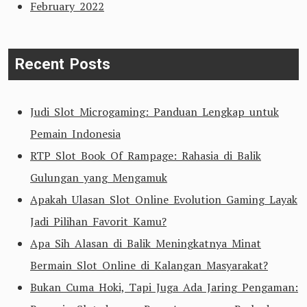
February 2022
Recent Posts
Judi Slot Microgaming: Panduan Lengkap untuk
Pemain Indonesia
RTP Slot Book Of Rampage: Rahasia di Balik
Gulungan yang Mengamuk
Apakah Ulasan Slot Online Evolution Gaming Layak
Jadi Pilihan Favorit Kamu?
Apa Sih Alasan di Balik Meningkatnya Minat
Bermain Slot Online di Kalangan Masyarakat?
Bukan Cuma Hoki, Tapi Juga Ada Jaring Pengaman: