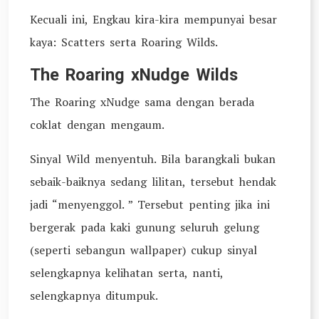
Kecuali ini, Engkau kira-kira mempunyai besar
kaya: Scatters serta Roaring Wilds.
The Roaring xNudge Wilds
The Roaring xNudge sama dengan berada
coklat dengan mengaum.
Sinyal Wild menyentuh. Bila barangkali bukan
sebaik-baiknya sedang lilitan, tersebut hendak
jadi “menyenggol. ” Tersebut penting jika ini
bergerak pada kaki gunung seluruh gelung
(seperti sebangun wallpaper) cukup sinyal
selengkapnya kelihatan serta, nanti,
selengkapnya ditumpuk.