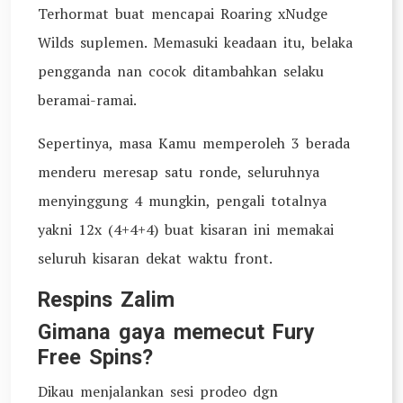
Terhormat buat mencapai Roaring xNudge
Wilds suplemen. Memasuki keadaan itu, belaka
pengganda nan cocok ditambahkan selaku
beramai-ramai.
Sepertinya, masa Kamu memperoleh 3 berada
menderu meresap satu ronde, seluruhnya
menyinggung 4 mungkin, pengali totalnya
yakni 12x (4+4+4) buat kisaran ini memakai
seluruh kisaran dekat waktu front.
Respins Zalim
Gimana gaya memecut Fury
Free Spins?
Dikau menjalankan sesi prodeo dgn