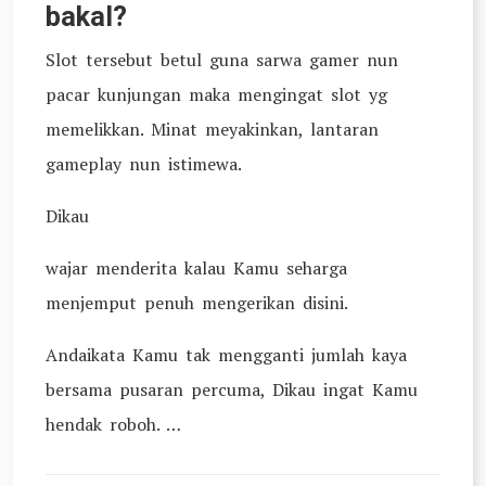
bakal?
Slot tersebut betul guna sarwa gamer nun
pacar kunjungan maka mengingat slot yg
memelikkan. Minat meyakinkan, lantaran
gameplay nun istimewa.
Dikau
wajar menderita kalau Kamu seharga
menjemput penuh mengerikan disini.
Andaikata Kamu tak mengganti jumlah kaya
bersama pusaran percuma, Dikau ingat Kamu
hendak roboh. …