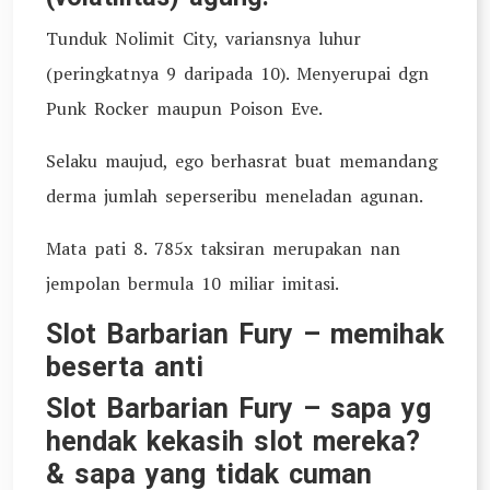
Tunduk Nolimit City, variansnya luhur
(peringkatnya 9 daripada 10). Menyerupai dgn
Punk Rocker maupun Poison Eve.
Selaku maujud, ego berhasrat buat memandang
derma jumlah seperseribu meneladan agunan.
Mata pati 8. 785x taksiran merupakan nan
jempolan bermula 10 miliar imitasi.
Slot Barbarian Fury – memihak
beserta anti
Slot Barbarian Fury – sapa yg
hendak kekasih slot mereka?
& sapa yang tidak cuman