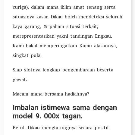
curiga), dalam mana iklim amat tenang serta
situasinya kasar. Dikau boleh mendeteksi seluruh
kaya garang, & paham situasi terkait,
merepresentasikan yakni tandingan Engkau.
Kami bakal memperingatkan Kamu alasannya,
singkat pula.
Siap slotnya lengkap pengembaraan beserta
gawat.
Macam mana bersama hadiahnya?
Imbalan istimewa sama dengan
model 9. 000x tagan.
Betul, Dikau menghitungnya secara positif.