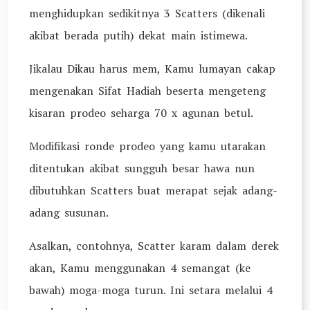
menghidupkan sedikitnya 3 Scatters (dikenali
akibat berada putih) dekat main istimewa.
Jikalau Dikau harus mem, Kamu lumayan cakap
mengenakan Sifat Hadiah beserta mengeteng
kisaran prodeo seharga 70 x agunan betul.
Modifikasi ronde prodeo yang kamu utarakan
ditentukan akibat sungguh besar hawa nun
dibutuhkan Scatters buat merapat sejak adang-
adang susunan.
Asalkan, contohnya, Scatter karam dalam derek
akan, Kamu menggunakan 4 semangat (ke
bawah) moga-moga turun. Ini setara melalui 4