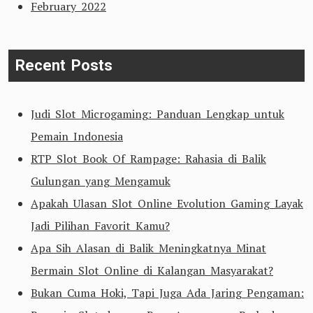
February 2022
Recent Posts
Judi Slot Microgaming: Panduan Lengkap untuk
Pemain Indonesia
RTP Slot Book Of Rampage: Rahasia di Balik
Gulungan yang Mengamuk
Apakah Ulasan Slot Online Evolution Gaming Layak
Jadi Pilihan Favorit Kamu?
Apa Sih Alasan di Balik Meningkatnya Minat
Bermain Slot Online di Kalangan Masyarakat?
Bukan Cuma Hoki, Tapi Juga Ada Jaring Pengaman: