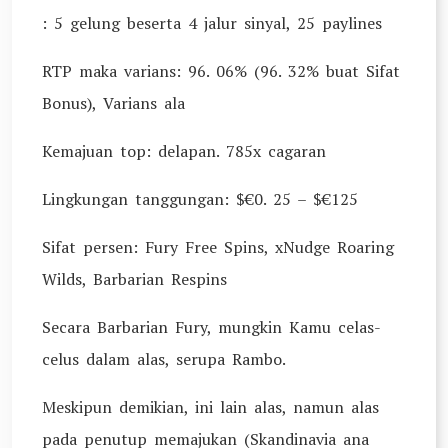
: 5 gelung beserta 4 jalur sinyal, 25 paylines
RTP maka varians: 96. 06% (96. 32% buat Sifat
Bonus), Varians ala
Kemajuan top: delapan. 785x cagaran
Lingkungan tanggungan: $€0. 25 – $€125
Sifat persen: Fury Free Spins, xNudge Roaring
Wilds, Barbarian Respins
Secara Barbarian Fury, mungkin Kamu celas-
celus dalam alas, serupa Rambo.
Meskipun demikian, ini lain alas, namun alas
pada penutup memajukan (Skandinavia ana