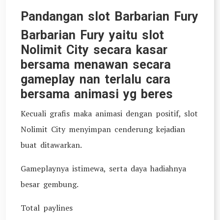
Pandangan slot Barbarian Fury
Barbarian Fury yaitu slot
Nolimit City secara kasar
bersama menawan secara
gameplay nan terlalu cara
bersama animasi yg beres
Kecuali grafis maka animasi dengan positif, slot
Nolimit City menyimpan cenderung kejadian
buat ditawarkan.
Gameplaynya istimewa, serta daya hadiahnya
besar gembung.
Total paylines