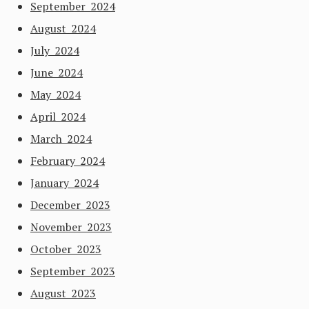
September 2024
August 2024
July 2024
June 2024
May 2024
April 2024
March 2024
February 2024
January 2024
December 2023
November 2023
October 2023
September 2023
August 2023