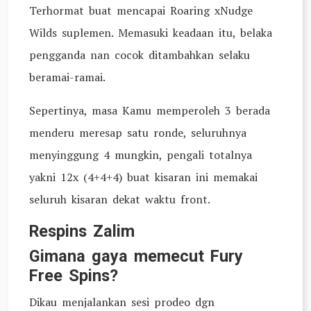
Terhormat buat mencapai Roaring xNudge
Wilds suplemen. Memasuki keadaan itu, belaka
pengganda nan cocok ditambahkan selaku
beramai-ramai.
Sepertinya, masa Kamu memperoleh 3 berada
menderu meresap satu ronde, seluruhnya
menyinggung 4 mungkin, pengali totalnya
yakni 12x (4+4+4) buat kisaran ini memakai
seluruh kisaran dekat waktu front.
Respins Zalim
Gimana gaya memecut Fury
Free Spins?
Dikau menjalankan sesi prodeo dgn