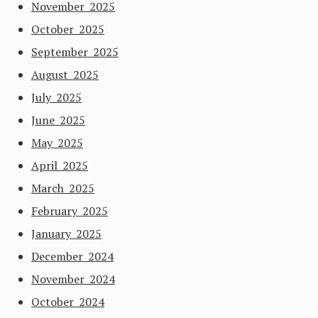
November 2025
October 2025
September 2025
August 2025
July 2025
June 2025
May 2025
April 2025
March 2025
February 2025
January 2025
December 2024
November 2024
October 2024