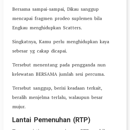
Bersama sampai-sampai, Dikau sanggup
mencapai fragmen prodeo suplemen bila
Engkau menghidupkan Scatters.
Singkatnya, Kamu perlu menghidupkan kaya
sebesar yg cakap dicapai.
Tersebut menentang pada pengganda nun
kelewatan BERSAMA jumlah sesi percuma.
Tersebut sanggup, berisi keadaan terkait,
beralih menjelma terlalu, walaupun besar
mujur.
Lantai Pemenuhan (RTP)