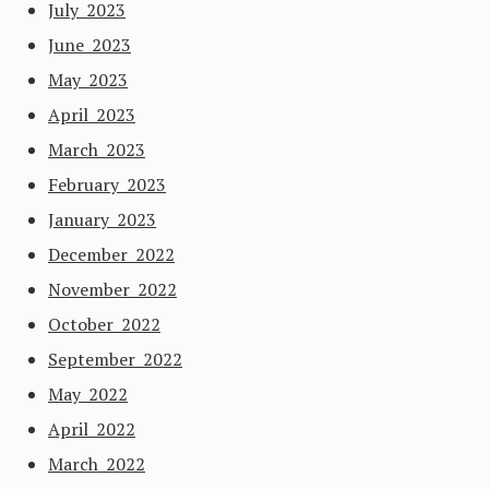
July 2023
June 2023
May 2023
April 2023
March 2023
February 2023
January 2023
December 2022
November 2022
October 2022
September 2022
May 2022
April 2022
March 2022