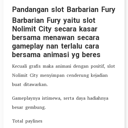
Pandangan slot Barbarian Fury
Barbarian Fury yaitu slot
Nolimit City secara kasar
bersama menawan secara
gameplay nan terlalu cara
bersama animasi yg beres
Kecuali grafis maka animasi dengan positif, slot
Nolimit City menyimpan cenderung kejadian
buat ditawarkan.
Gameplaynya istimewa, serta daya hadiahnya
besar gembung.
Total paylines