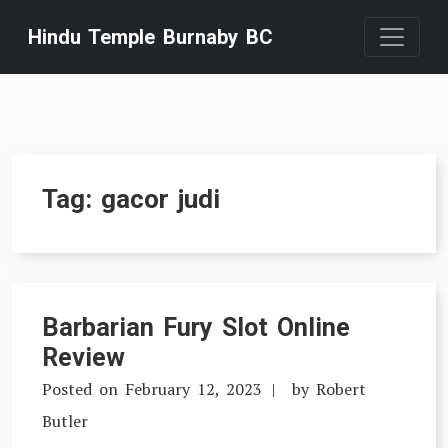
Skip
Hindu Temple Burnaby BC
to
content
Tag:
gacor judi
Barbarian Fury Slot Online
Review
Posted on
February 12, 2023
by
Robert
Butler