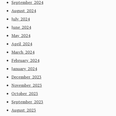
September 2024
August 2024
July 2024
June 2024
May 2024
April 2024
March 2024
February 2024
January 2024
December 2023
November 2023
October 2023
September 2023
August 2023