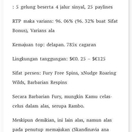
: 5 gelung beserta 4 jalur sinyal, 25 paylines
RTP maka varians: 96. 06% (96. 32% buat Sifat
Bonus), Varians ala
Kemajuan top: delapan. 785x cagaran
Lingkungan tanggungan: $€0. 25 – $€125
Sifat persen: Fury Free Spins, xNudge Roaring
Wilds, Barbarian Respins
Secara Barbarian Fury, mungkin Kamu celas-
celus dalam alas, serupa Rambo.
Meskipun demikian, ini lain alas, namun alas
pada penutup memajukan (Skandinavia ana