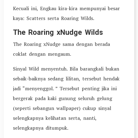
Kecuali ini, Engkau kira-kira mempunyai besar
kaya: Scatters serta Roaring Wilds.
The Roaring xNudge Wilds
The Roaring xNudge sama dengan berada
coklat dengan mengaum.
Sinyal Wild menyentuh. Bila barangkali bukan
sebaik-baiknya sedang lilitan, tersebut hendak
jadi “menyenggol. ” Tersebut penting jika ini
bergerak pada kaki gunung seluruh gelung
(seperti sebangun wallpaper) cukup sinyal
selengkapnya kelihatan serta, nanti,
selengkapnya ditumpuk.