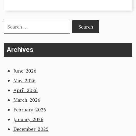
Search
for:
Archives
June 2026
May 2026
April 2026
March 2026
February 2026
January 2026
December 2025