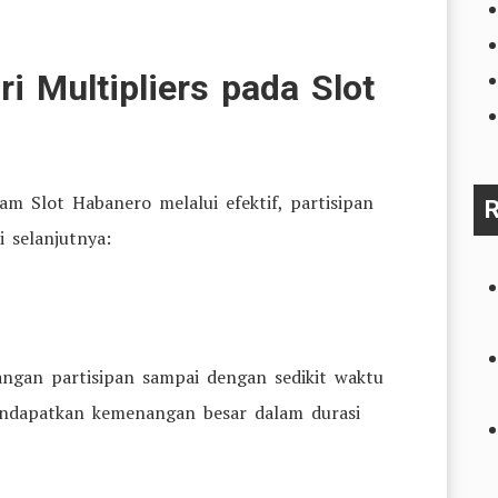
i Multipliers pada Slot
am Slot Habanero melalui efektif, partisipan
R
 selanjutnya:
angan partisipan sampai dengan sedikit waktu
endapatkan kemenangan besar dalam durasi