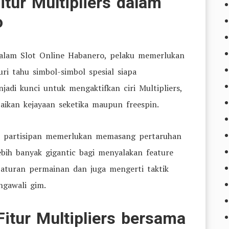
tur Multipliers dalam
o
dalam Slot Online Habanero, pelaku memerlukan
i tahu simbol-simbol spesial siapa
adi kunci untuk mengaktifkan ciri Multipliers,
kan kejayaan seketika maupun freespin.
d, partisipan memerlukan memasang pertaruhan
ebih banyak gigantic bagi menyalakan feature
 aturan permainan dan juga mengerti taktik
ngawali gim.
itur Multipliers bersama