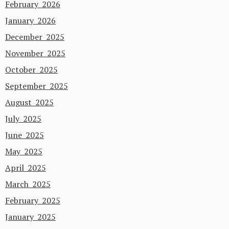
February 2026
January 2026
December 2025
November 2025
October 2025
September 2025
August 2025
July 2025
June 2025
May 2025
April 2025
March 2025
February 2025
January 2025