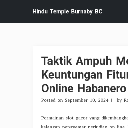
Skip
Hindu Temple Burnaby BC
to
content
Taktik Ampuh M
Keuntungan Fitur
Online Habanero
Posted on
September 10, 2024
by
R
Permainan slot gacor yang dikembangka
kalangan penggemar perjudian on line. F