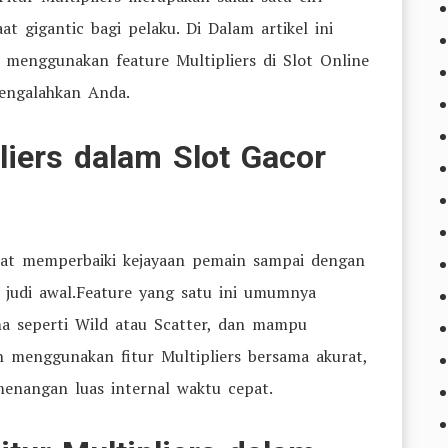
 gigantic bagi pelaku. Di Dalam artikel ini
 menggunakan feature Multipliers di Slot Online
engalahkan Anda.
pliers dalam Slot Gacor
apat memperbaiki kejayaan pemain sampai dengan
 judi awal.Feature yang satu ini umumnya
ma seperti Wild atau Scatter, dan mampu
 menggunakan fitur Multipliers bersama akurat,
nangan luas internal waktu cepat.