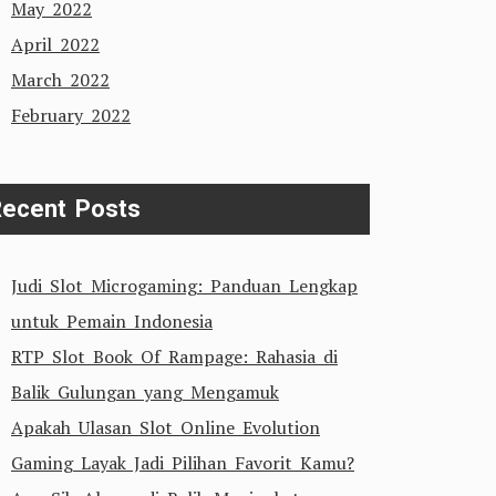
May 2022
April 2022
March 2022
February 2022
ecent Posts
Judi Slot Microgaming: Panduan Lengkap
untuk Pemain Indonesia
RTP Slot Book Of Rampage: Rahasia di
Balik Gulungan yang Mengamuk
Apakah Ulasan Slot Online Evolution
Gaming Layak Jadi Pilihan Favorit Kamu?