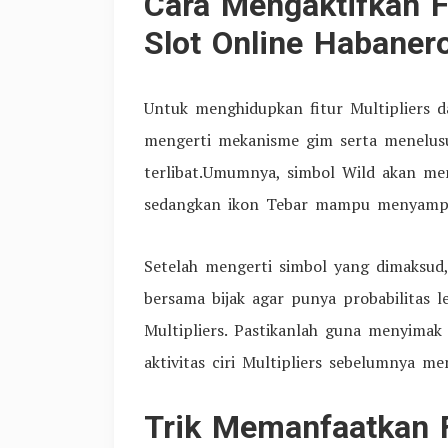
Cara Mengaktifkan Fi
Slot Online Habaner
Untuk menghidupkan fitur Multipliers 
mengerti mekanisme gim serta menelusur
terlibat.Umumnya, simbol Wild akan menj
sedangkan ikon Tebar mampu menyampai
Setelah mengerti simbol yang dimaksu
bersama bijak agar punya probabilitas l
Multipliers. Pastikanlah guna menyimak
aktivitas ciri Multipliers sebelumnya me
Trik Memanfaatkan F