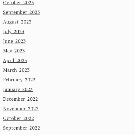
October 2023
September 2023
August 2023
July 2023
June 2023
May 2023
April 2023
March 2023
February 2023
January 2023
December 2022
November 2022
October 2022
September 2022