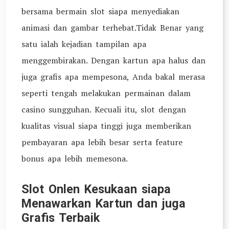
bersama bermain slot siapa menyediakan
animasi dan gambar terhebat.Tidak Benar yang
satu ialah kejadian tampilan apa
menggembirakan. Dengan kartun apa halus dan
juga grafis apa mempesona, Anda bakal merasa
seperti tengah melakukan permainan dalam
casino sungguhan. Kecuali itu, slot dengan
kualitas visual siapa tinggi juga memberikan
pembayaran apa lebih besar serta feature
bonus apa lebih memesona.
Slot Onlen Kesukaan siapa
Menawarkan Kartun dan juga
Grafis Terbaik