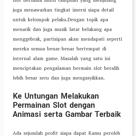
slot bersama mutu tampilan yang menjulang
juga menawarkan tingkat imersi siapa detail
untuk kelompok pelaku.Dengan topik apa
menarik dan juga musik latar belakang apa
menggebrak, partisipan akan mendapati seperti
mereka semua benar-benar bertempat di
internal alam game. Masalah yang satu ini
menciptakan pengalaman bermain slot beralih
lebih besar seru dan juga mengasyikkan.
Ke Untungan Melakukan
Permainan Slot dengan
Animasi serta Gambar Terbaik
Ada sejumlah profit siapa dapat Kamu peroleh