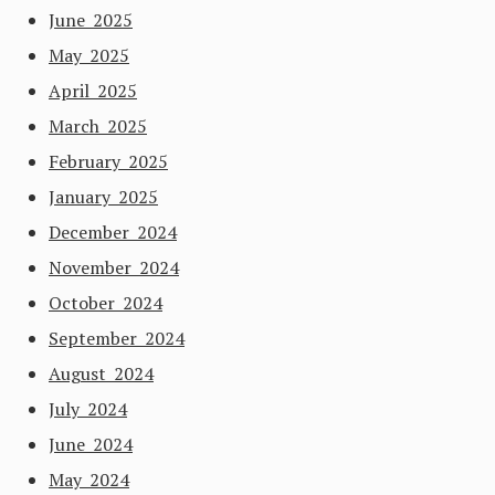
June 2025
May 2025
April 2025
March 2025
February 2025
January 2025
December 2024
November 2024
October 2024
September 2024
August 2024
July 2024
June 2024
May 2024