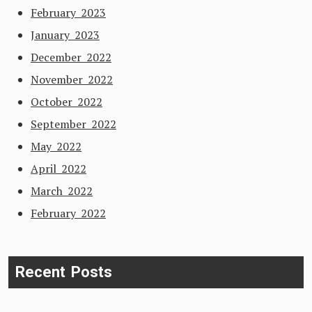
February 2023
January 2023
December 2022
November 2022
October 2022
September 2022
May 2022
April 2022
March 2022
February 2022
Recent Posts