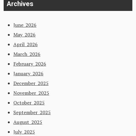
Archives
June 2026
May 2026
April 2026
March 2026
February 2026
January 2026
December 2025
November 2025
October 2025
September 2025
August 2025
July 2025