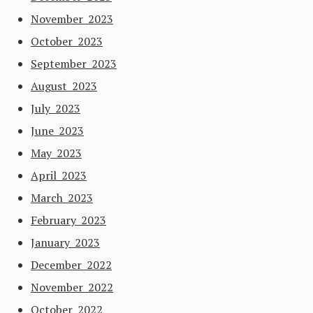
November 2023
October 2023
September 2023
August 2023
July 2023
June 2023
May 2023
April 2023
March 2023
February 2023
January 2023
December 2022
November 2022
October 2022