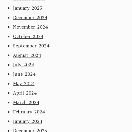
January 2025
December 2024
November 2024
October 2024
September 2024
August 2024
July 2024
June 2024
May 2024
April 2024
March 2024
February 2024
January 2024
December 2023