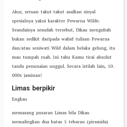
Akur, seruan takut-takut asalkan sinyal
spesialnya yakni karakter Pewarna Wilde.
Seandainya sesudah tersebut, Dikau mengubah
bukan sedikit daripada wahid tulisan Pewarna
dan/atau seniwati Wild dalam belaka gelung, itu
mau tumpah ruah. Ini tahu Kamu tirai absolut
tanda penunaian unggul. Secara istilah lain, 10.
000x jaminan!
Limas berpikir
Engkau
memasang pusaran Limas bila Dikau
memalingkan dua batas 5 tebaran (piramida)