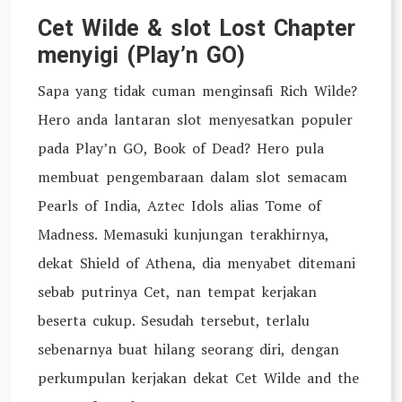
Cet Wilde & slot Lost Chapter
menyigi (Play’n GO)
Sapa yang tidak cuman menginsafi Rich Wilde?
Hero anda lantaran slot menyesatkan populer
pada Play’n GO, Book of Dead? Hero pula
membuat pengembaraan dalam slot semacam
Pearls of India, Aztec Idols alias Tome of
Madness. Memasuki kunjungan terakhirnya,
dekat Shield of Athena, dia menyabet ditemani
sebab putrinya Cet, nan tempat kerjakan
beserta cukup. Sesudah tersebut, terlalu
sebenarnya buat hilang seorang diri, dengan
perkumpulan kerjakan dekat Cet Wilde and the