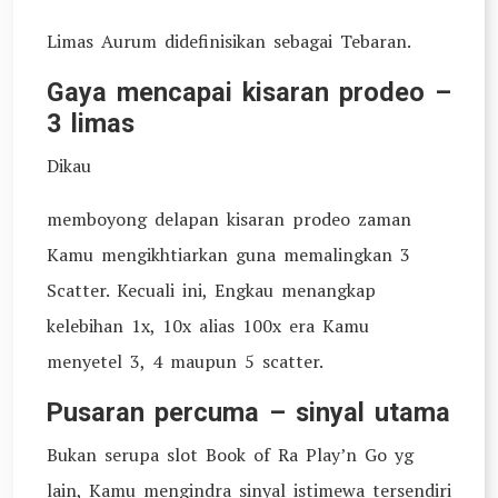
Limas Aurum didefinisikan sebagai Tebaran.
Gaya mencapai kisaran prodeo –
3 limas
Dikau
memboyong delapan kisaran prodeo zaman
Kamu mengikhtiarkan guna memalingkan 3
Scatter. Kecuali ini, Engkau menangkap
kelebihan 1x, 10x alias 100x era Kamu
menyetel 3, 4 maupun 5 scatter.
Pusaran percuma – sinyal utama
Bukan serupa slot Book of Ra Play’n Go yg
lain, Kamu mengindra sinyal istimewa tersendiri