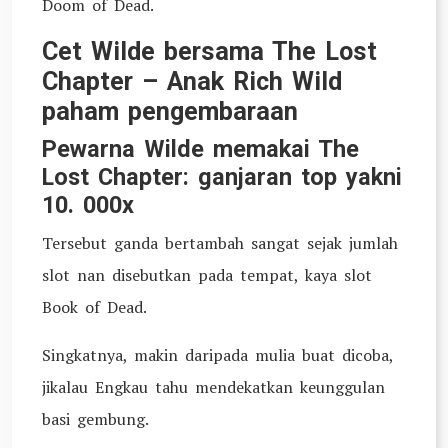
Doom of Dead.
Cet Wilde bersama The Lost
Chapter – Anak Rich Wild
paham pengembaraan
Pewarna Wilde memakai The
Lost Chapter: ganjaran top yakni
10. 000x
Tersebut ganda bertambah sangat sejak jumlah
slot nan disebutkan pada tempat, kaya slot
Book of Dead.
Singkatnya, makin daripada mulia buat dicoba,
jikalau Engkau tahu mendekatkan keunggulan
basi gembung.