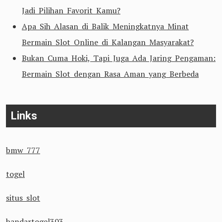
Jadi Pilihan Favorit Kamu?
Apa Sih Alasan di Balik Meningkatnya Minat
Bermain Slot Online di Kalangan Masyarakat?
Bukan Cuma Hoki, Tapi Juga Ada Jaring Pengaman:
Bermain Slot dengan Rasa Aman yang Berbeda
Links
bmw 777
togel
situs slot
bandartogel303