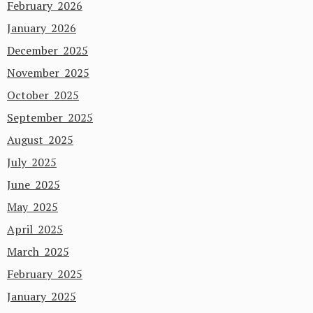
February 2026
January 2026
December 2025
November 2025
October 2025
September 2025
August 2025
July 2025
June 2025
May 2025
April 2025
March 2025
February 2025
January 2025