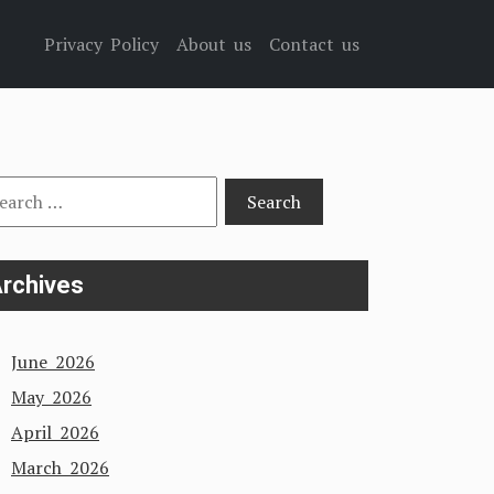
Privacy Policy
About us
Contact us
arch
:
rchives
June 2026
May 2026
April 2026
March 2026