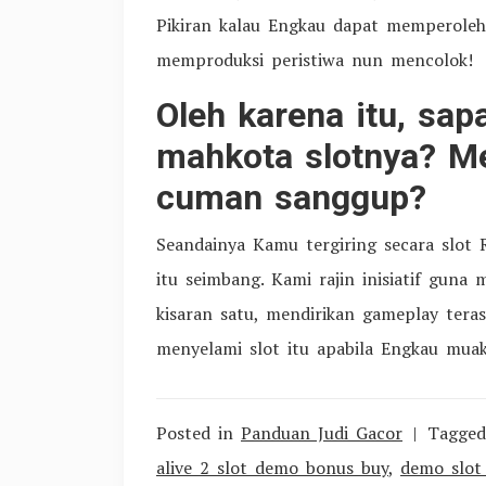
Pikiran kalau Engkau dapat memperoleh
memproduksi peristiwa nun mencolok!
Oleh karena itu, sap
mahkota slotnya? M
cuman sanggup?
Seandainya Kamu tergiring secara slot 
itu seimbang. Kami rajin inisiatif guna
kisaran satu, mendirikan gameplay ter
menyelami slot itu apabila Engkau mua
Posted in
Panduan Judi Gacor
Tagge
alive 2 slot demo bonus buy
,
demo slot