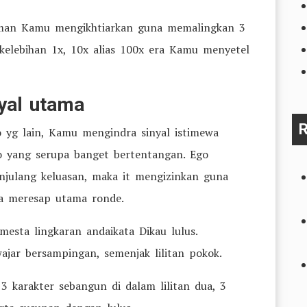
man Kamu mengikhtiarkan guna memalingkan 3
 kelebihan 1x, 10x alias 100x era Kamu menyetel
yal utama
R
 yg lain, Kamu mengindra sinyal istimewa
eo yang serupa banget bertentangan. Ego
njulang keluasan, maka it mengizinkan guna
ya meresap utama ronde.
esta lingkaran andaikata Dikau lulus.
ajar bersampingan, semenjak lilitan pokok.
3 karakter sebangun di dalam lilitan dua, 3