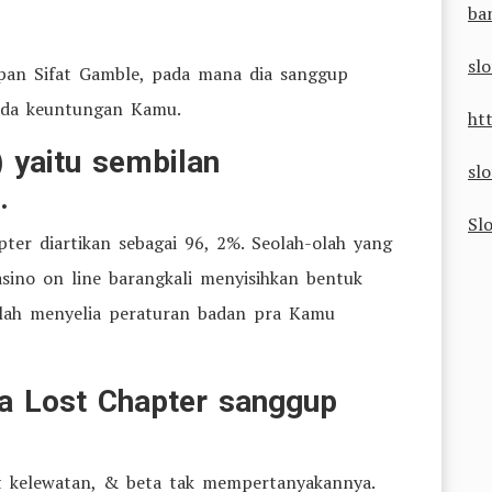
ba
sl
pan Sifat Gamble, pada mana dia sanggup
nda keuntungan Kamu.
ht
 yaitu sembilan
sl
.
Sl
er diartikan sebagai 96, 2%. Seolah-olah yang
asino on line barangkali menyisihkan bentuk
alah menyelia peraturan badan pra Kamu
ta Lost Chapter sanggup
t kelewatan, & beta tak mempertanyakannya.