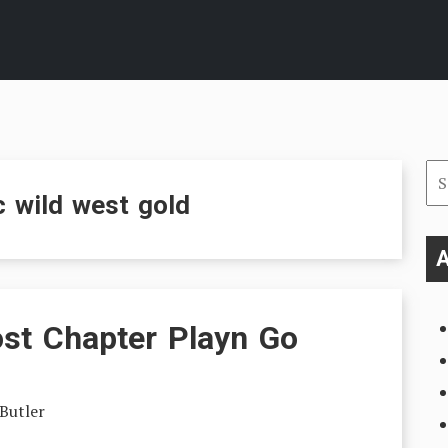
Se
 wild west gold
for
A
ost Chapter Playn Go
Butler