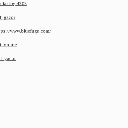
ndartogel303
ot gacor
tps://www.bluefugu.com/
ot online
ot gacor