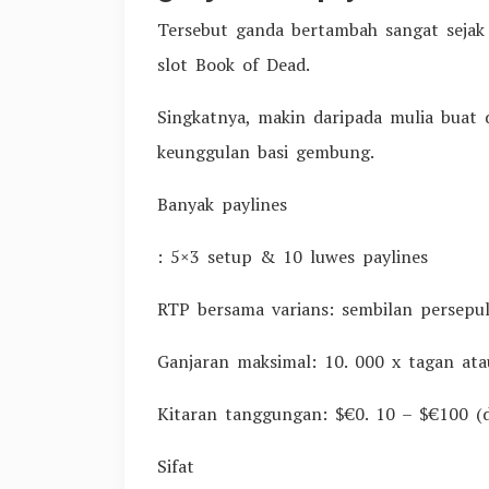
Tersebut ganda bertambah sangat sejak
slot Book of Dead.
Singkatnya, makin daripada mulia buat 
keunggulan basi gembung.
Banyak paylines
: 5×3 setup & 10 luwes paylines
RTP bersama varians: sembilan persepu
Ganjaran maksimal: 10. 000 x tagan ata
Kitaran tanggungan: $€0. 10 – $€100 (d
Sifat