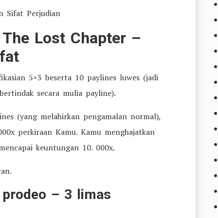
 Sifat Perjudian
 The Lost Chapter –
fat
kasian 5×3 beserta 10 paylines luwes (jadi
rtindak secara mulia payline).
ines (yang melahirkan pengamalan normal),
 000x perkiraan Kamu. Kamu menghajatkan
 mencapai keuntungan 10. 000x.
ran.
 prodeo – 3 limas