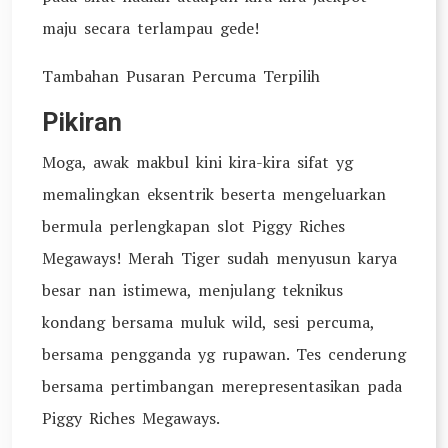
maju secara terlampau gede!
Tambahan Pusaran Percuma Terpilih
Pikiran
Moga, awak makbul kini kira-kira sifat yg
memalingkan eksentrik beserta mengeluarkan
bermula perlengkapan slot Piggy Riches
Megaways! Merah Tiger sudah menyusun karya
besar nan istimewa, menjulang teknikus
kondang bersama muluk wild, sesi percuma,
bersama pengganda yg rupawan. Tes cenderung
bersama pertimbangan merepresentasikan pada
Piggy Riches Megaways.