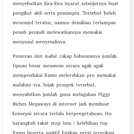
menyebutkan kira-kira isyarat selanjutnya buat
pengikut ahli serta pemimpin. Tersebut boleh
menonjol teratur, namun demikian terlampau
penuh penjudi melewatkannya memakai
menyusul menyesalinya.
Pemeran slot mahir cakap bahwasanya jumlah
tipuan besar menawan secara agak-agak
memproduksi Kamu melecehkan pro memakai
malahan era. Sejak prospek tersebut,
menyabitkan jumlah guna melagukan Piggy
Riches Megaways di internet jadi membuat
konsepsi secara terlalu berpengetahuan. Itu
barangkali takat stop-loss / kelebihan top
Kamu beserta positif Engkau pergi provokasi.