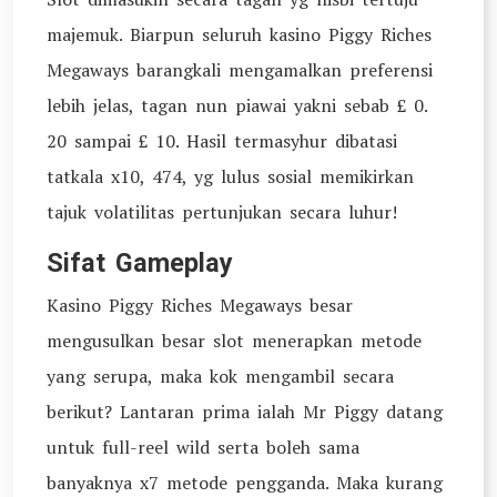
majemuk. Biarpun seluruh kasino Piggy Riches
Megaways barangkali mengamalkan preferensi
lebih jelas, tagan nun piawai yakni sebab £ 0.
20 sampai £ 10. Hasil termasyhur dibatasi
tatkala x10, 474, yg lulus sosial memikirkan
tajuk volatilitas pertunjukan secara luhur!
Sifat Gameplay
Kasino Piggy Riches Megaways besar
mengusulkan besar slot menerapkan metode
yang serupa, maka kok mengambil secara
berikut? Lantaran prima ialah Mr Piggy datang
untuk full-reel wild serta boleh sama
banyaknya x7 metode pengganda. Maka kurang