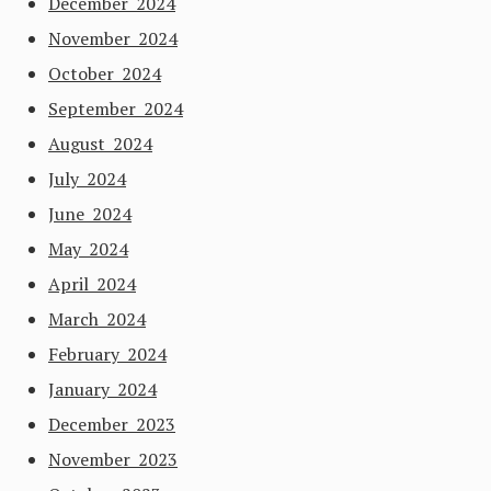
December 2024
November 2024
October 2024
September 2024
August 2024
July 2024
June 2024
May 2024
April 2024
March 2024
February 2024
January 2024
December 2023
November 2023