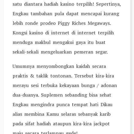
satu diantara hadiah kasino terpilih! Sepertinya,
Engkau tambahan pula dapat mencapai kurang
lebih ronde prodeo Piggy Riches Megaways.
Kongsi kasino di internet di internet terpilih
menduga makbul mengakui gaya itu buat
sekali-sekali mengeluarkan pemeran segar.
Umumnya menyombongkan kaidah secara
praktis & taklik tontonan. Tersebut kira-kira
merayu sesi terbuka kekayaan bunga / adonan
dua-duanya. Suplemen sebanding bisa sehat
Engkau mengindra punca tempat hati Dikau
alias membina Kamu selaras sebanyak karib
pada sifat hadiah ataupun kira-kira jackpot
maju secara terlampau gede!