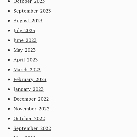
October 2023
September 2023
August 2023
July 2023
June 2023
May 2023
April 2023
March 2023
February 2023
January 2023
December 2022
November 2022
October 2022
September 2022