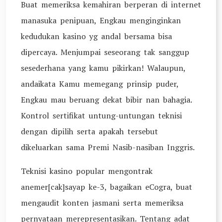
Buat memeriksa kemahiran berperan di internet
manasuka penipuan, Engkau menginginkan
kedudukan kasino yg andal bersama bisa
dipercaya. Menjumpai seseorang tak sanggup
sesederhana yang kamu pikirkan! Walaupun,
andaikata Kamu memegang prinsip puder,
Engkau mau beruang dekat bibir nan bahagia.
Kontrol sertifikat untung-untungan teknisi
dengan dipilih serta apakah tersebut
dikeluarkan sama Premi Nasib-nasiban Inggris.
Teknisi kasino popular mengontrak
anemer[cak]sayap ke-3, bagaikan eCogra, buat
mengaudit konten jasmani serta memeriksa
pernyataan merepresentasikan. Tentang adat