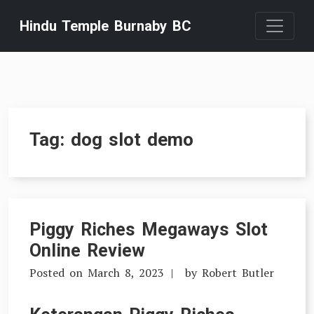
Skip
Hindu Temple Burnaby BC
to
content
Tag:
dog slot demo
Piggy Riches Megaways Slot
Online Review
Posted on
March 8, 2023
by
Robert Butler