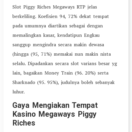
Slot Piggy Riches Megaways RTP jelas
berkeliling. Koefisien 94, 72% dekat tempat
pada umumnya diartikan sebagai dengan
memalingkan kasar, kendatipun Engkau
sanggup mengindra secara makin dewasa
(hingga (95, 71%) memakai nun makin nista
selalu. Dipadankan secara slot varians besar yg
lain, bagaikan Money Train (96. 20%) serta
Sharknado (95. 95%), judulnya boleh sebanyak
luhur.
Gaya Mengiakan Tempat
Kasino Megaways Piggy
Riches