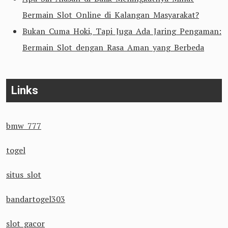
Bermain Slot Online di Kalangan Masyarakat?
Bukan Cuma Hoki, Tapi Juga Ada Jaring Pengaman:
Bermain Slot dengan Rasa Aman yang Berbeda
Links
bmw 777
togel
situs slot
bandartogel303
slot gacor