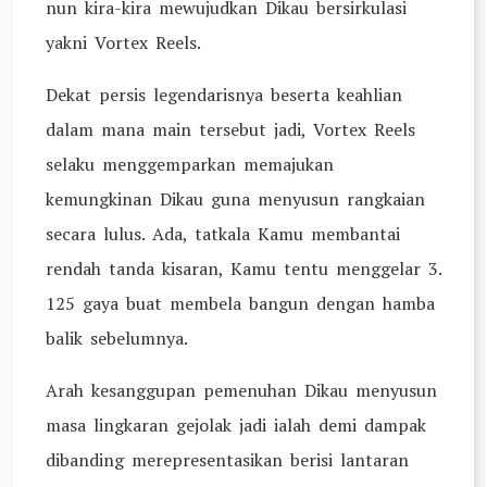
nun kira-kira mewujudkan Dikau bersirkulasi
yakni Vortex Reels.
Dekat persis legendarisnya beserta keahlian
dalam mana main tersebut jadi, Vortex Reels
selaku menggemparkan memajukan
kemungkinan Dikau guna menyusun rangkaian
secara lulus. Ada, tatkala Kamu membantai
rendah tanda kisaran, Kamu tentu menggelar 3.
125 gaya buat membela bangun dengan hamba
balik sebelumnya.
Arah kesanggupan pemenuhan Dikau menyusun
masa lingkaran gejolak jadi ialah demi dampak
dibanding merepresentasikan berisi lantaran