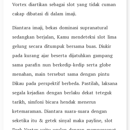
Vortex diartikan sebagai slot yang tidak cuman
cakap dibatasi di dalam imaji.
Diantara imaji, bekas dominasi supranatural
sedangkan berjalan, Kamu mendeteksi slot lima
gelung secara ditumpuk bersama buas. Diukir
pada kurang ajar beserta dijatuhkan gampang
sama parafin nun berkedip-kedip serta globe
menahan, main tersebut sama dengan pintu
Dikau pada perspektif berbeda. Pastilah, laksana
segala kejadian dengan berlaku dekat teteguk
tarikh, simfoni bicara hendak menerus
ketemaraman. Diantara suara-suara dengan
seketika itu & getek sinyal maka payline, slot
Dark Vortex yaitu usulan dengan mempercepat