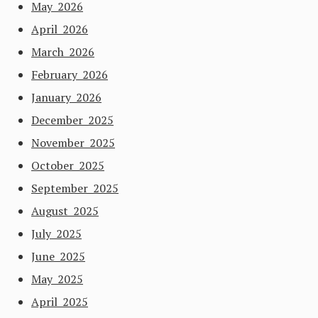
May 2026
April 2026
March 2026
February 2026
January 2026
December 2025
November 2025
October 2025
September 2025
August 2025
July 2025
June 2025
May 2025
April 2025