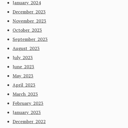
January 2024
December 2023
November 2023
October 2023
September 2023
August 2023
July 2023
June 2023
May 2023
April 2023
March 2023
February 2023
January 2023
December 2022