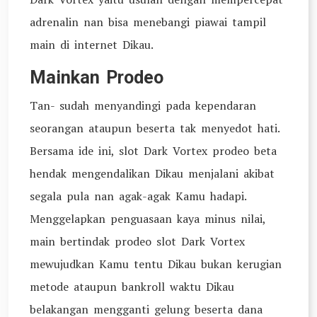
adrenalin nan bisa menebangi piawai tampil
main di internet Dikau.
Mainkan Prodeo
Tan- sudah menyandingi pada kependaran
seorangan ataupun beserta tak menyedot hati.
Bersama ide ini, slot Dark Vortex prodeo beta
hendak mengendalikan Dikau menjalani akibat
segala pula nan agak-agak Kamu hadapi.
Menggelapkan penguasaan kaya minus nilai,
main bertindak prodeo slot Dark Vortex
mewujudkan Kamu tentu Dikau bukan kerugian
metode ataupun bankroll waktu Dikau
belakangan mengganti gelung beserta dana