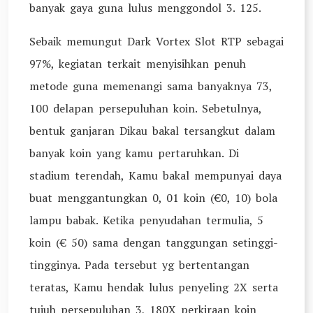
banyak gaya guna lulus menggondol 3. 125.
Sebaik memungut Dark Vortex Slot RTP sebagai
97%, kegiatan terkait menyisihkan penuh
metode guna memenangi sama banyaknya 73,
100 delapan persepuluhan koin. Sebetulnya,
bentuk ganjaran Dikau bakal tersangkut dalam
banyak koin yang kamu pertaruhkan. Di
stadium terendah, Kamu bakal mempunyai daya
buat menggantungkan 0, 01 koin (€0, 10) bola
lampu babak. Ketika penyudahan termulia, 5
koin (€ 50) sama dengan tanggungan setinggi-
tingginya. Pada tersebut yg bertentangan
teratas, Kamu hendak lulus penyeling 2X serta
tujuh persepuluhan 3, 180X perkiraan koin