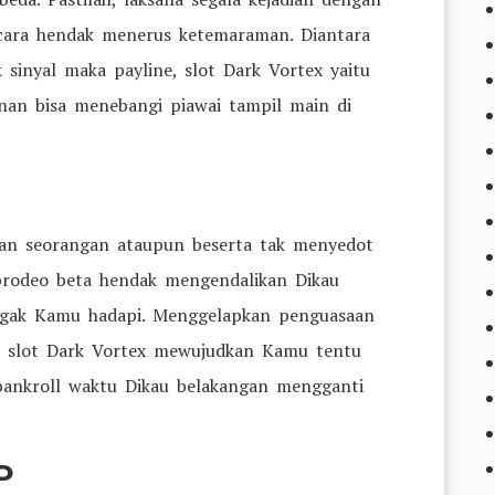
bicara hendak menerus ketemaraman. Diantara
 sinyal maka payline, slot Dark Vortex yaitu
an bisa menebangi piawai tampil main di
an seorangan ataupun beserta tak menyedot
x prodeo beta hendak mengendalikan Dikau
-agak Kamu hadapi. Menggelapkan penguasaan
eo slot Dark Vortex mewujudkan Kamu tentu
bankroll waktu Dikau belakangan mengganti
P