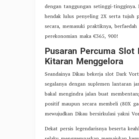
dengan tanggungan setinggi-tingginya.
hendak lulus penyeling 2X serta tujuh 
secara, memasuki praktiknya, berfaeda
perekonomian maka €365, 900!
Pusaran Percuma Slot 
Kitaran Menggelora
Seandainya Dikau bekerja slot Dark Vor
segalanya dengan suplemen lantaran jas
bakal mengindra jalan buat membentan
positif maupun secara membeli (80X gad
mewujudkan Dikau bersirkulasi yakni Vor
Dekat persis legendarisnya beserta keah
selaku menggemparkan memajukan kemu