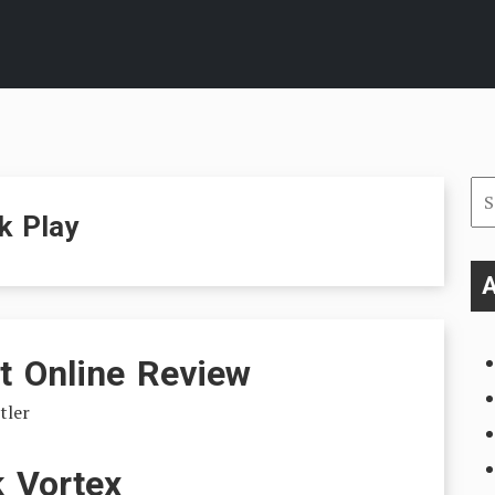
Se
k Play
for
A
t Online Review
tler
 Vortex