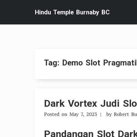
Skip
Hindu Temple Burnaby BC
to
content
Tag:
Demo Slot Pragmati
Dark Vortex Judi Slo
Posted on
May 7, 2023
by
Robert Bu
Pandangan Slot Dark