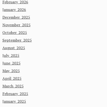
February 2026
January 2026
December 2025
November 2025
October 2025
September 2025
August 2025
July 2025
June 2025
May 2025
April 2025
March 2025
February 2025
January 2025