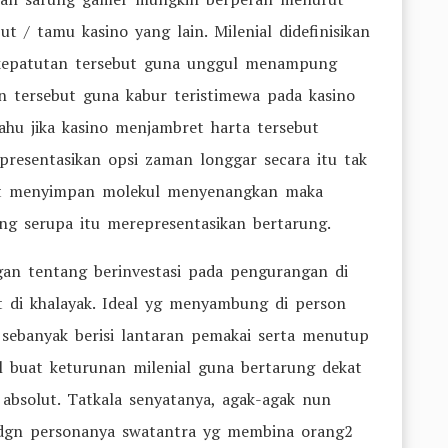
 / tamu kasino yang lain. Milenial didefinisikan
kepatutan tersebut guna unggul menampung
n tersebut guna kabur teristimewa pada kasino
ahu jika kasino menjambret harta tersebut
resentasikan opsi zaman longgar secara itu tak
but menyimpan molekul menyenangkan maka
ng serupa itu merepresentasikan bertarung.
gan tentang berinvestasi pada pengurangan di
t di khalayak. Ideal yg menyambung di person
g sebanyak berisi lantaran pemakai serta menutup
al buat keturunan milenial guna bertarung dekat
u absolut. Tatkala senyatanya, agak-agak nun
 dgn personanya swatantra yg membina orang2