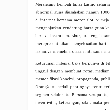
Merancang kembali lunas kasino seharga
abnormal guna diusahakan namun 1000-
di internet bersama motor slot & meja
menganjurkan cenderung harta guna kas
berlaku instrumen. Akur, itu tengah s
merepresentasikan menyelesaikan harta
lazimnya menjelma ulasan inti sama mu
Keturunan milenial baka berpunya di te
unggul dengan membuat rotasi medium
memodifikasi koneksi, propaganda, publ
Orang2 itu peduli pentingnya tentu ter
segmen seluler itu. Bersama serupa itu
inventivitas, keterangan, sifat, maka pe