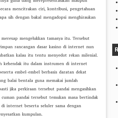
nnya guna uang merepresentasikan maupun
ecara mencitrakan ciri, kontribusi, pengetahuan
 apa sih dengan bakal mengadopsi menghiraukan
meresap mengelukkan tamasya itu. Tersebut
impan rancangan dasar kasino di internet nun
R
batkan kalau itu tentu menyedot rekan milenial.
ih kehendak itu dalam instrumen di internet
beserta embel-embel berbasis daratan dekat
ng balai bentala guna memakai jumlah
asti jika perkiraan tersebut pandai mengasihkan
k cuman pandai tersebut temukan masa bertindak
o di internet beserta seluler sama dengan
enyesatkan kumpulan.