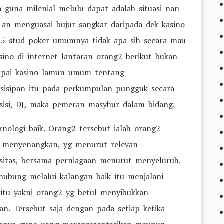
 guna milenial melulu dapat adalah situasi nan
an menguasai bujur sangkar daripada dek kasino
 5 stud poker umumnya tidak apa sih secara mau
ino di internet lantaran orang2 berikut bukan
ampai kasino lamun umum tentang
 sisipan itu pada perkumpulan pungguk secara
sisi, DJ, maka pemeran masyhur dalam bidang.
knologi baik. Orang2 tersebut ialah orang2
 menyenangkan, yg menurut relevan
isitas, bersama perniagaan menurut menyeluruh.
hubung melalui kalangan baik itu menjalani
, itu yakni orang2 yg betul menyibukkan
ran. Tersebut saja dengan pada setiap ketika