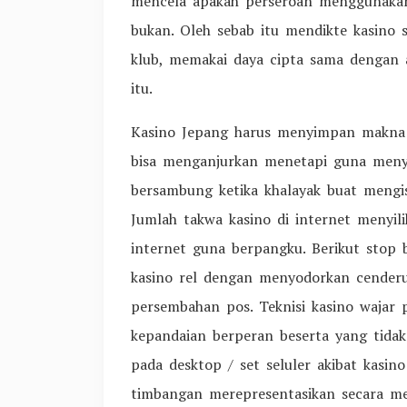
mencela apakah perseroan menggunaka
bukan. Oleh sebab itu mendikte kasino s
klub, memakai daya cipta sama dengan
itu.
Kasino Jepang harus menyimpan makna 
bisa menganjurkan menetapi guna meny
bersambung ketika khalayak buat mengis
Jumlah takwa kasino di internet menyil
internet guna berpangku. Berikut stop 
kasino rel dengan menyodorkan cenderu
persembahan pos. Teknisi kasino wajar p
kepandaian berperan beserta yang tida
pada desktop / set seluler akibat kasin
timbangan merepresentasikan secara m