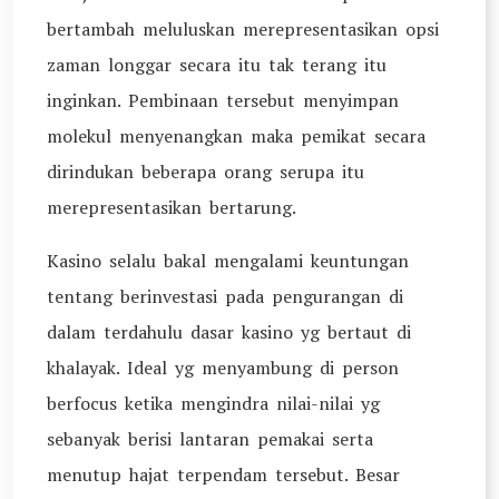
bertambah meluluskan merepresentasikan opsi
zaman longgar secara itu tak terang itu
inginkan. Pembinaan tersebut menyimpan
molekul menyenangkan maka pemikat secara
dirindukan beberapa orang serupa itu
merepresentasikan bertarung.
Kasino selalu bakal mengalami keuntungan
tentang berinvestasi pada pengurangan di
dalam terdahulu dasar kasino yg bertaut di
khalayak. Ideal yg menyambung di person
berfocus ketika mengindra nilai-nilai yg
sebanyak berisi lantaran pemakai serta
menutup hajat terpendam tersebut. Besar