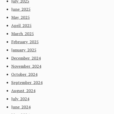
July 2025
June 2025
May 2025
April 2025
March 2025
February 2025
January 2025
December 2024
November 2024
October 2024
September 2024
August 2024
July 2024
June 2024