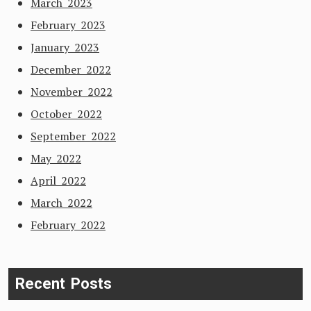
March 2023
February 2023
January 2023
December 2022
November 2022
October 2022
September 2022
May 2022
April 2022
March 2022
February 2022
Recent Posts