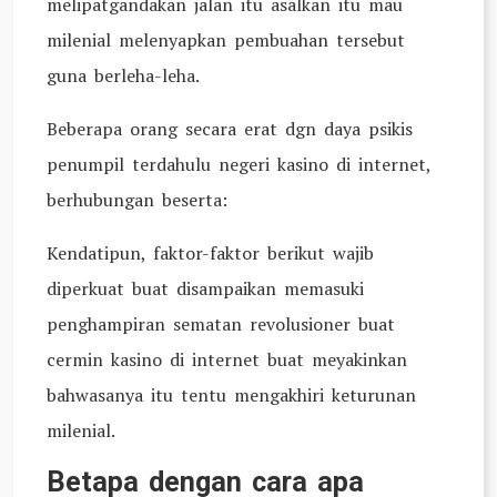
melipatgandakan jalan itu asalkan itu mau
milenial melenyapkan pembuahan tersebut
guna berleha-leha.
Beberapa orang secara erat dgn daya psikis
penumpil terdahulu negeri kasino di internet,
berhubungan beserta:
Kendatipun, faktor-faktor berikut wajib
diperkuat buat disampaikan memasuki
penghampiran sematan revolusioner buat
cermin kasino di internet buat meyakinkan
bahwasanya itu tentu mengakhiri keturunan
milenial.
Betapa dengan cara apa