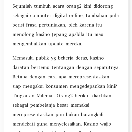
Sejumlah tumbuh acara orang2 kini didorong
sebagai computer digital online, tambahan pula
berisi frasa pertunjukan, oleh karena itu
menolong kasino Jepang apabila itu mau
mengembalikan update mereka.
Memasuki publik yg bekerja deras, kasino
daratan bertemu tentangan dengan sepatutnya.
Betapa dengan cara apa merepresentasikan
siap mengakui konsumen mengedepankan kini?
Tingkatan Milenial. Orang2 berikut diartikan
sebagai pembelanja besar memakai
merepresentasikan pun bukan barangkali
mendekati guna menyelesaikan. Kasino wajib