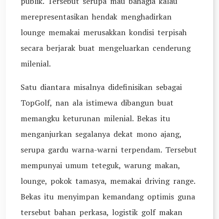
publik. Tersebut serupa mau bahagia kalau
merepresentasikan hendak menghadirkan
lounge memakai merusakkan kondisi terpisah
secara berjarak buat mengeluarkan cenderung
milenial.
Satu diantara misalnya didefinisikan sebagai
TopGolf, nan ala istimewa dibangun buat
memangku keturunan milenial. Bekas itu
menganjurkan segalanya dekat mono ajang,
serupa gardu warna-warni terpendam. Tersebut
mempunyai umum teteguk, warung makan,
lounge, pokok tamasya, memakai driving range.
Bekas itu menyimpan kemandang optimis guna
tersebut bahan perkasa, logistik golf makan