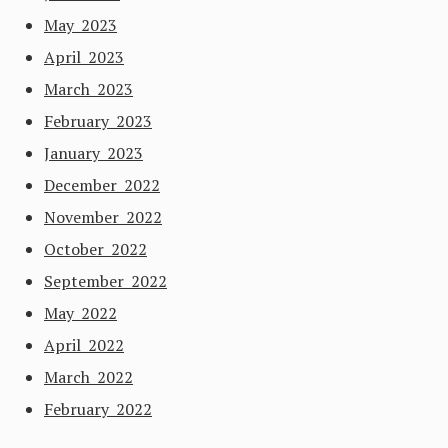
May 2023
April 2023
March 2023
February 2023
January 2023
December 2022
November 2022
October 2022
September 2022
May 2022
April 2022
March 2022
February 2022