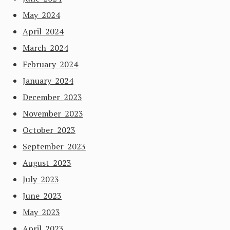
May 2024
April 2024
March 2024
February 2024
January 2024
December 2023
November 2023
October 2023
September 2023
August 2023
July 2023
June 2023
May 2023
April 2023