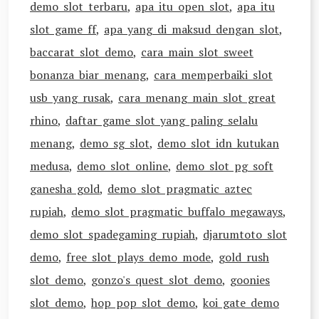
demo slot terbaru
,
apa itu open slot
,
apa itu
slot game ff
,
apa yang di maksud dengan slot
,
baccarat slot demo
,
cara main slot sweet
bonanza biar menang
,
cara memperbaiki slot
usb yang rusak
,
cara menang main slot great
rhino
,
daftar game slot yang paling selalu
menang
,
demo sg slot
,
demo slot idn kutukan
medusa
,
demo slot online
,
demo slot pg soft
ganesha gold
,
demo slot pragmatic aztec
rupiah
,
demo slot pragmatic buffalo megaways
,
demo slot spadegaming rupiah
,
djarumtoto slot
demo
,
free slot plays demo mode
,
gold rush
slot demo
,
gonzo's quest slot demo
,
goonies
slot demo
,
hop pop slot demo
,
koi gate demo