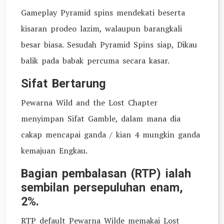
Gameplay Pyramid spins mendekati beserta
kisaran prodeo lazim, walaupun barangkali
besar biasa. Sesudah Pyramid Spins siap, Dikau
balik pada babak percuma secara kasar.
Sifat Bertarung
Pewarna Wild and the Lost Chapter
menyimpan Sifat Gamble, dalam mana dia
cakap mencapai ganda / kian 4 mungkin ganda
kemajuan Engkau.
Bagian pembalasan (RTP) ialah
sembilan persepuluhan enam,
2%.
RTP default Pewarna Wilde memakai Lost