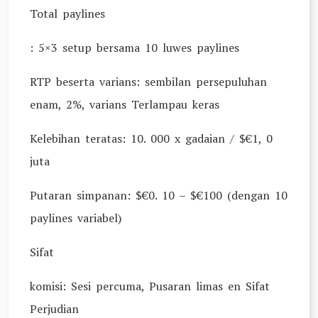
Total paylines
: 5×3 setup bersama 10 luwes paylines
RTP beserta varians: sembilan persepuluhan
enam, 2%, varians Terlampau keras
Kelebihan teratas: 10. 000 x gadaian / $€1, 0
juta
Putaran simpanan: $€0. 10 – $€100 (dengan 10
paylines variabel)
Sifat
komisi: Sesi percuma, Pusaran limas en Sifat
Perjudian