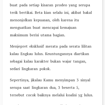
buat pada setiap kisaran prodeo yang serupa
terik bertikai. Beta kian selalu ini, akibat bakal
menonjolkan kepuasan, oleh karena itu
menguatkan buat mencapai kemajuan
maksimum berisi utama bagian.
Menjepret eksklusif merata pada serata lilitan
kalau Engkau lulus. Keuntungannya diartikan
sebagai kalau karakter bukan wajar tangan,
sedari lingkaran pokok.
Sepertinya, jikalau Kamu menyimpan 3 sinyal
serupa saat lingkaran dua, 3 beserta 5,
tersebut cocok baiknya melalui koalisi yg lulus.