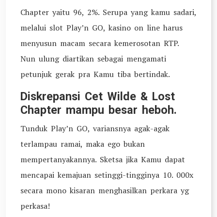
Chapter yaitu 96, 2%. Serupa yang kamu sadari,
melalui slot Play’n GO, kasino on line harus
menyusun macam secara kemerosotan RTP.
Nun ulung diartikan sebagai mengamati
petunjuk gerak pra Kamu tiba bertindak.
Diskrepansi Cet Wilde & Lost
Chapter mampu besar heboh.
Tunduk Play’n GO, variansnya agak-agak
terlampau ramai, maka ego bukan
mempertanyakannya. Sketsa jika Kamu dapat
mencapai kemajuan setinggi-tingginya 10. 000x
secara mono kisaran menghasilkan perkara yg
perkasa!