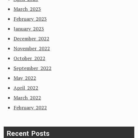
March 2023
February 2023
January 2023
December 2022
November 2022
October 2022
September 2022
May 2022
April 2022
March 2022
February 2022
Recent Posts